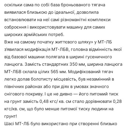
оскільки сама по собі база броньованого тягача
виявилася близькою до ідеальної, дозволила
встановлювати на неї самі різноманітні комплекси
озброєння і використовувати машину для самих
широких армійських потреб.
Вже на самому початку життєвого шляху» у МТ-ЛБ
з’явилася модифікація МТ-ЛБВ, головна відмінність якої
від базової машини полягала в ширині гусеничного
ланцюга. Замість стандартних 350 мм, ширина ланцюга
МТ-ЛБВ склала цілих 565 мм. Модифікований тягач
легко долав болотисту місцевість, був незамінний в
північних районах або при діях в умовах значного
снігового покриву. І це не дивно — його питомий тиск
на грунт замість 0,48 кгс/ кв. см стало дорівнювати 0,28
кгс/кв. см, що було менше питомої тиску людини на
грунт!
Шасі МТ-ЛБ було використано при створенні близько