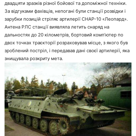
двадцяти зразків різної бойової та допоміжної техніки.
За відгуками фахівців, непогані були станції розвідки і
зарубки позицій стріляє артилерії CHAP-10 «Леопард».
Антена РЛС станції виявляла летить снаряд на
дальностях до 20 кілометрів, бортовий комп’ютер по
двох точках траєкторії розраховував місце, з якого був
зроблений постріл, і передавав дані своєї артилерії, яка
знищувала розкриту мета.