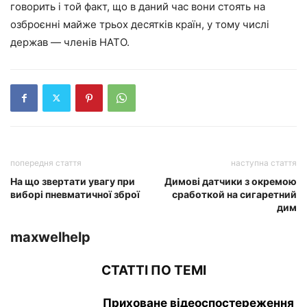
говорить і той факт, що в даний час вони стоять на
озброєнні майже трьох десятків країн, у тому числі
держав — членів НАТО.
попередня стаття
наступна стаття
На що звертати увагу при
Димові датчики з окремою
виборі пневматичної зброї
сработкой на сигаретний
дим
maxwelhelp
СТАТТІ ПО ТЕМІ
Приховане відеоспостереження