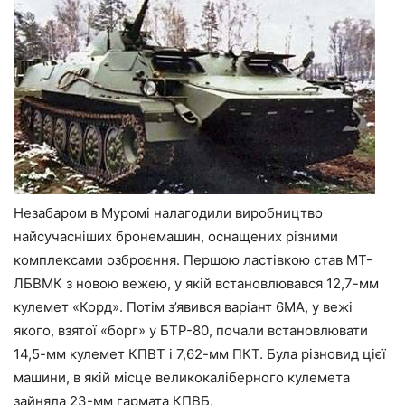
Незабаром в Муромі налагодили виробництво
найсучасніших бронемашин, оснащених різними
комплексами озброєння. Першою ластівкою став МТ-
ЛБВМК з новою вежею, у якій встановлювався 12,7-мм
кулемет «Корд». Потім з’явився варіант 6МА, у вежі
якого, взятої «борг» у БТР-80, почали встановлювати
14,5-мм кулемет КПВТ і 7,62-мм ПКТ. Була різновид цієї
машини, в якій місце великокаліберного кулемета
зайняла 23-мм гармата КПВБ.