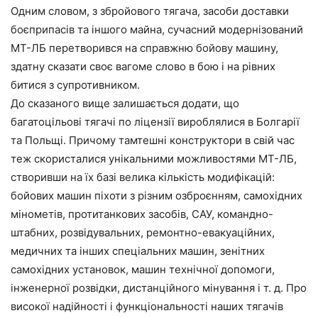
Одним словом, з збройового тягача, засоби доставки
боєприпасів та іншого майна, сучасний модернізований
МТ-ЛБ перетворився на справжню бойову машину,
здатну сказати своє вагоме слово в бою і на рівних
битися з супротивником.
До сказаного вище залишається додати, що
багатоцільові тягачі по ліцензії вироблялися в Болгарії
та Польщі. Причому тамтешні конструктори в свій час
теж скористалися унікальними можливостями МТ-ЛБ,
створивши на їх базі велика кількість модифікацій:
бойових машин піхоти з різним озброєнням, самохідних
мінометів, протитанкових засобів, САУ, командно-
штабних, розвідувальних, ремонтно-евакуаційних,
медичних та інших спеціальних машин, зенітних
самохідних установок, машин технічної допомоги,
інженерної розвідки, дистанційного мінування і т. д. Про
високої надійності і функціональності наших тягачів