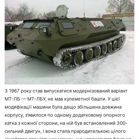
З 1967 року став випускатися модернізований варіант
МТ-ЛБ — МТ-ЛБУ, не мав кулеметної башти. У цієї
модифікації машини була дещо збільшена довжина
корпусу, з’явилося по одному додатковому опорного
катка з кожної сторони, на ній був встановлений 300-
сильний двигун, і вона стала прародителькою цілого