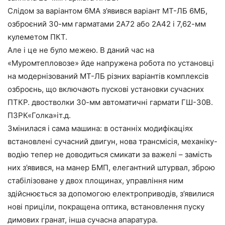
Слідом за варіантом 6МА з’явився варіант МТ-ЛБ 6МБ,
озброєний 30-мм гарматами 2А72 або 2А42 і 7,62-мм
кулеметом ПКТ.
Але і це не було межею. В даний час на
«Муромтепловозе» йде напружена робота по установці
на модернізований МТ-ЛБ різних варіантів комплексів
озброєнь, що включають пускові установки сучасних
ПТКР. двостволки 30-мм автоматичні гармати ГШ-30В.
ПЗРК«Голка»іт.д.
Змінилася і сама машина: в останніх модифікаціях
встановлені сучасний двигун, нова трансмісія, механіку-
водію тепер не доводиться смикати за важелі – замість
них з’явився, на манер БМП, елегантний штурвал, зброю
стабілізоване у двох площинах, управління ним
здійснюється за допомогою електроприводів, з’явилися
нові приціли, покращена оптика, встановлення пуску
димових гранат, інша сучасна апаратура.