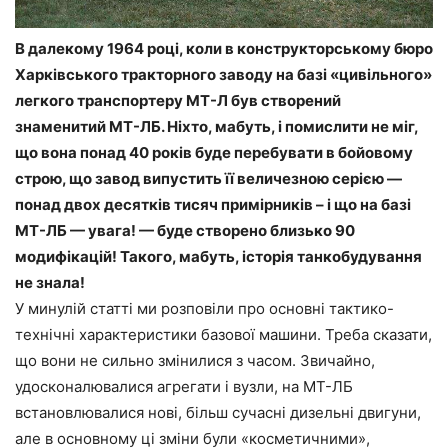
В далекому 1964 році, коли в конструкторському бюро
Харківського тракторного заводу на базі «цивільного»
легкого транспортеру МТ-Л був створений
знаменитий МТ-ЛБ. Ніхто, мабуть, і помислити не міг,
що вона понад 40 років буде перебувати в бойовому
строю, що завод випустить її величезною серією —
понад двох десятків тисяч примірників – і що на базі
МТ-ЛБ — увага! — буде створено близько 90
модифікацій! Такого, мабуть, історія танкобудування
не знала!
У минулій статті ми розповіли про основні тактико-
технічні характеристики базової машини. Треба сказати,
що вони не сильно змінилися з часом. Звичайно,
удосконалювалися агрегати і вузли, на МТ-ЛБ
встановлювалися нові, більш сучасні дизельні двигуни,
але в основному ці зміни були «косметичними»,