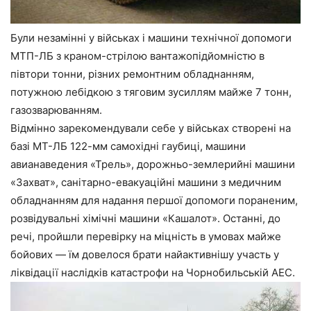
Були незамінні у військах і машини технічної допомоги
МТП-ЛБ з краном-стрілою вантажопідйомністю в
півтори тонни, різних ремонтним обладнанням,
потужною лебідкою з тяговим зусиллям майже 7 тонн,
газозварюванням.
Відмінно зарекомендували себе у військах створені на
базі МТ-ЛБ 122-мм самохідні гаубиці, машини
авианаведения «Трель», дорожньо-землерийні машини
«Захват», санітарно-евакуаційні машини з медичним
обладнанням для надання першої допомоги пораненим,
розвідувальні хімічні машини «Кашалот». Останні, до
речі, пройшли перевірку на міцність в умовах майже
бойових — їм довелося брати найактивнішу участь у
ліквідації наслідків катастрофи на Чорнобильській АЕС.