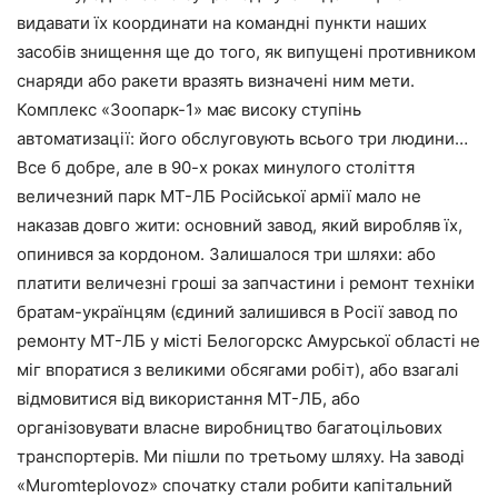
видавати їх координати на командні пункти наших
засобів знищення ще до того, як випущені противником
снаряди або ракети вразять визначені ним мети.
Комплекс «Зоопарк-1» має високу ступінь
автоматизації: його обслуговують всього три людини…
Все б добре, але в 90-х роках минулого століття
величезний парк МТ-ЛБ Російської армії мало не
наказав довго жити: основний завод, який виробляв їх,
опинився за кордоном. Залишалося три шляхи: або
платити величезні гроші за запчастини і ремонт техніки
братам-українцям (єдиний залишився в Росії завод по
ремонту МТ-ЛБ у місті Белогорскс Амурської області не
міг впоратися з великими обсягами робіт), або взагалі
відмовитися від використання МТ-ЛБ, або
організовувати власне виробництво багатоцільових
транспортерів. Ми пішли по третьому шляху. На заводі
«Muromteplovoz» спочатку стали робити капітальний