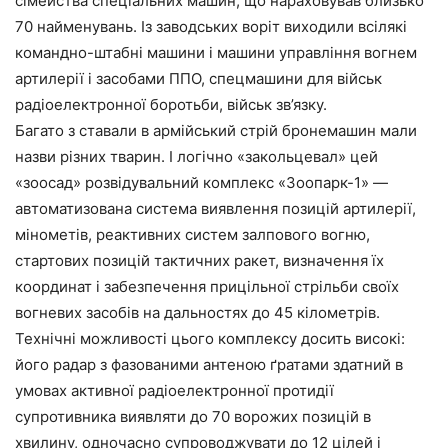
сімейства спеціальних машин, що нараховував близько
70 найменувань. Із заводських воріт виходили всілякі
командно-штабні машини і машини управління вогнем
артилерії і засобами ППО, спецмашини для військ
радіоелектронної боротьби, військ зв’язку.
Багато з ставали в армійський стрій бронемашин мали
назви різних тварин. І логічно «закольцевал» цей
«зоосад» розвідувальний комплекс «Зоопарк-1» —
автоматизована система виявлення позицій артилерії,
мінометів, реактивних систем залпового вогню,
стартових позицій тактичних ракет, визначення їх
координат і забезпечення прицільної стрільби своїх
вогневих засобів на дальностях до 45 кілометрів.
Технічні можливості цього комплексу досить високі:
його радар з фазованими антеною ґратами здатний в
умовах активної радіоелектронної протидії
супротивника виявляти до 70 ворожих позицій в
хвилину, одночасно супроводжувати до 12 цілей і