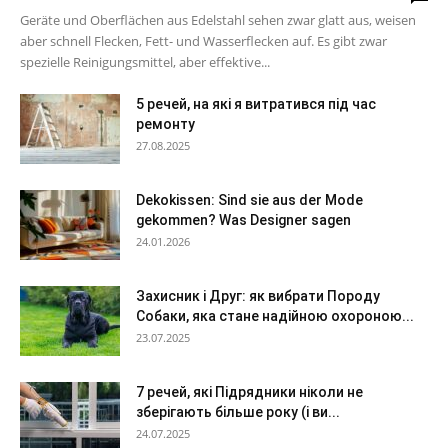
Geräte und Oberflächen aus Edelstahl sehen zwar glatt aus, weisen
aber schnell Flecken, Fett- und Wasserflecken auf. Es gibt zwar
spezielle Reinigungsmittel, aber effektive...
5 речей, на які я витратився під час
ремонту
27.08.2025
Dekokissen: Sind sie aus der Mode
gekommen? Was Designer sagen
24.01.2026
Захисник і Друг: як вибрати Породу
Собаки, яка стане надійною охороною...
23.07.2025
7 речей, які Підрядники ніколи не
зберігають більше року (і ви...
24.07.2025