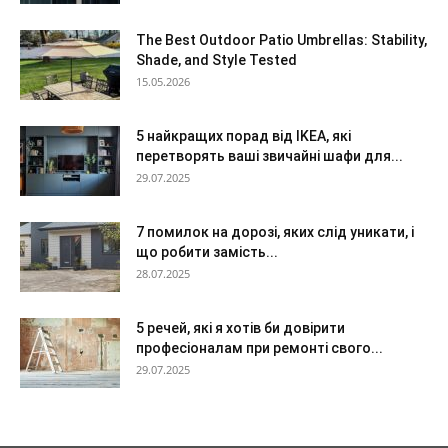
The Best Outdoor Patio Umbrellas: Stability,
Shade, and Style Tested
15.05.2026
5 найкращих порад від IKEA, які
перетворять ваші звичайні шафи для...
29.07.2025
7 помилок на дорозі, яких слід уникати, і
що робити замість...
28.07.2025
5 речей, які я хотів би довірити
професіоналам при ремонті свого...
29.07.2025