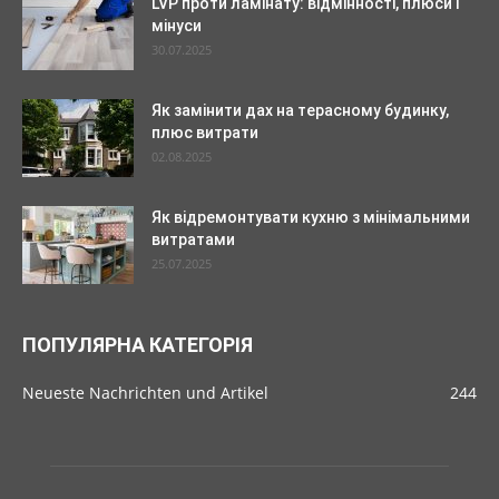
LVP проти ламінату: відмінності, плюси і
мінуси
30.07.2025
Як замінити дах на терасному будинку,
плюс витрати
02.08.2025
Як відремонтувати кухню з мінімальними
витратами
25.07.2025
ПОПУЛЯРНА КАТЕГОРІЯ
Neueste Nachrichten und Artikel
244