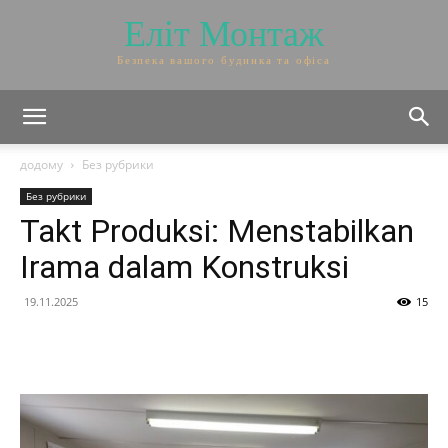
Еліт Монтаж
Безпека вашого будинка та офіса
додому
Без рубрики
Без рубрики
Takt Produksi: Menstabilkan
Irama dalam Konstruksi
19.11.2025
15