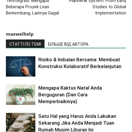
Terintegrasi: Mengapa
Planner® System: From Early
Beberapa Proyek Lean
Studies to Global
Berkembang, Lainnya Gagal
Implementation
maxwelhelp
СТАТТІ ПО ТЕМІ
БІЛЬШЕ ВІД АВТОРА
Risiko & Imbalan Bersama: Membuat
Konstruksi Kolaboratif Berkelanjutan
Mengapa Kaktus Natal Anda
Berguguran (Dan Cara
Memperbaikinya)
Satu Hal yang Harus Anda Lakukan
Sekarang Jika Anda Menjadi Tuan
Rumah Musim Liburan Ini