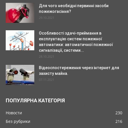
Для чого необхідні первинні засоби
пожежогасіння?
29.10.2021
Особливості здачі-приймання в
експлуатацію систем пожежної
автоматики: автоматичної пожежної
сигналізації, системи...
28.10.2021
Відеоспостереження через інтернет для
захисту майна.
07.11.2021
ПОПУЛЯРНА КАТЕГОРІЯ
Новости
230
Без рубрики
216