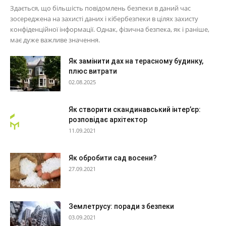
Здається, що більшість повідомлень безпеки в даний час
зосереджена на захисті даних і кібербезпеки в цілях захисту
конфіденційної інформації. Однак, фізична безпека, як і раніше,
має дуже важливе значення.
Як замінити дах на терасному будинку,
плюс витрати
02.08.2025
Як створити скандинавський інтер’єр:
розповідає архітектор
11.09.2021
Як обробити сад восени?
27.09.2021
Землетрусу: поради з безпеки
03.09.2021