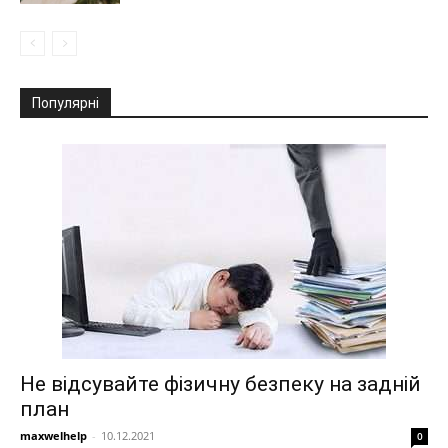
Популярні
Не відсувайте фізичну безпеку на задній
план
maxwelhelp
-
10.12.2021
0