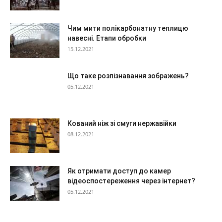
Чим мити полікарбонатну теплицю
навесні. Етапи обробки
15.12.2021
Що таке розпізнавання зображень?
05.12.2021
Кований ніж зі смуги нержавійки
08.12.2021
Як отримати доступ до камер
відеоспостереження через інтернет?
05.12.2021