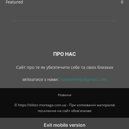
Featured
0
ПРО НАС
Cайт про те як убезпечити себе та своїх близких
зв'язатися з нами:
maxwelhelp@gmail.com
Новини
© https://elites-montage.com.ua - При копіюванні матеріалів
посилання на сайт обов'язкове
Exit mobile version