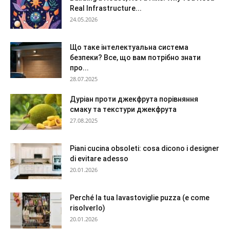
Real Infrastructure...
24.05.2026
Що таке інтелектуальна система
безпеки? Все, що вам потрібно знати
про...
28.07.2025
Дуріан проти джекфрута порівняння
смаку та текстури джекфрута
27.08.2025
Piani cucina obsoleti: cosa dicono i designer
di evitare adesso
20.01.2026
Perché la tua lavastoviglie puzza (e come
risolverlo)
20.01.2026