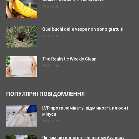
25.05.2026
Quei buchi delle vespe non sono gratuiti
25.05.2026
The Realistic Weekly Clean
25.05.2026
ПОПУЛЯРНІ ПОВІДОМЛЕННЯ
LVP проти ламінату: відмінності, плюси і
мінуси
30.07.2025
Як замінити дах на терасному будинку,