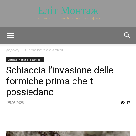
Еліт Монтаж
Безпека вашого будинка та офіса
додому
Ultime notizie e articoli
Ultime notizie e articoli
Schiaccia l’invasione delle
formiche prima che ti
possiedano
25.05.2026
17