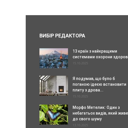
ВИБІР РЕДАКТОРА
13 країн з найкращими
системами охорони здоров
15.10.2025
Я подумав, що було б
поганою ідеєю встановити
плиту з дрова...
15.10.2025
Морфо Метелик: Один з
небагатьох видів, який живе
до свого шуму
13.10.2025