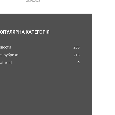
21.09.2021
ОПУЛЯРНА КАТЕГОРІЯ
овости
230
ез рубрики
216
eatured
0