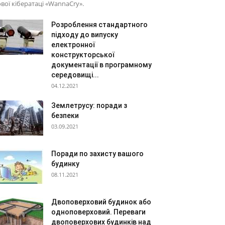
вої кібератаці «WannaCry».
Розроблення стандартного
підходу до випуску
електронної
конструкторської
документації в програмному
середовищі...
04.12.2021
Землетрусу: поради з
безпеки
03.09.2021
Поради по захисту вашого
будинку
08.11.2021
Двоповерховий будинок або
одноповерховий. Переваги
двоповерхових будинків над