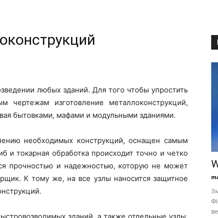
локонструкций
зведении любых зданий. Для того чтобы упростить
ым чертежам изготовление металлоконструкций,
ивая бытовками, мафами и модульными зданиями.
влению необходимых конструкций, оснащен самым
иб и токарная обработка происходит точно и четко
W
ся прочностью и надежностью, которую не может
ma
рщик. К тому же, на все узлы наносится защитное
онструкций.
Зм
Фі
ве
ыстровозводимых зданий, а также отдельные узлы.