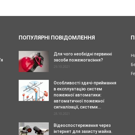
ПОПУЛЯРНІ ПОВІДОМЛЕННЯ
П
Для чого необхідні первинні
Н
’я
засоби пожежогасіння?
Б
29.10.2021
F
Особливості здачі-приймання
в експлуатацію систем
пожежної автоматики:
автоматичної пожежної
сигналізації, системи...
28.10.2021
Відеоспостереження через
інтернет для захисту майна.