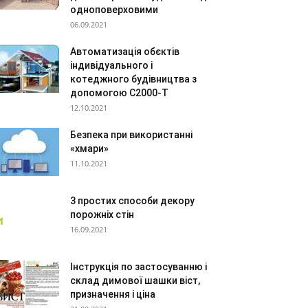
одноповерховими
06.09.2021
Автоматизація обєктів
індивідуального і
котеджного будівництва з
допомогою С2000-Т
12.10.2021
Безпека при використанні
«хмари»
11.10.2021
3 простих способи декору
порожніх стін
16.09.2021
Інструкція по застосуванню і
склад димової шашки віст,
призначення і ціна