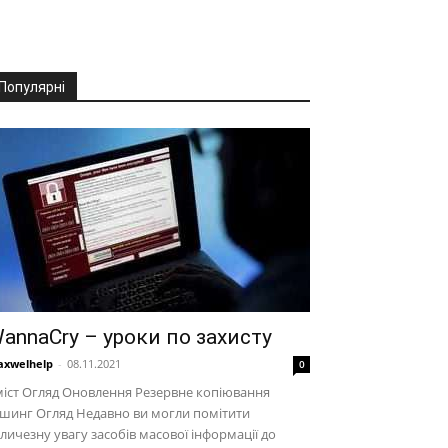
Популярні
annaCry – уроки по захисту
xwelhelp
-
08.11.2021
0
іст Огляд Оновлення Резервне копіювання
шинг Огляд Недавно ви могли помітити
личезну увагу засобів масової інформації до