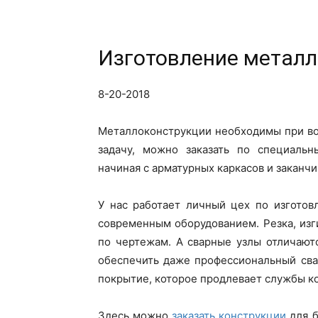
Изготовление метал
8-20-2018
Металлоконструкции необходимы при во
задачу, можно заказать по специальн
начиная с арматурных каркасов и заканч
У нас работает личный цех по изгото
современным оборудованием. Резка, изг
по чертежам. А сварные узлы отличают
обеспечить даже профессиональный сва
покрытие, которое продлевает службы к
Здесь можно
заказать конструкции
для б