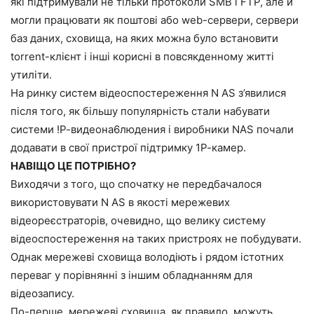
які підтримували не тільки протоколи SMB і FTP, але й
могли працювати як поштові або web-сервери, сервери
баз даних, сховища, на яких можна було встановити
torrent-клієнт і інші корисні в повсякденному житті
утиліти.
На ринку систем відеоспостереження N AS з’явилися
після того, як більшу популярність стали набувати
системи !Р-видеона6людения і виробники NAS почали
додавати в свої пристрої підтримку 1Р-камер.
НАВІЩО ЦЕ ПОТРІБНО?
Виходячи з того, що спочатку не передбачалося
використовувати N AS в якості мережевих
відеореєстраторів, очевидно, що велику систему
відеоспостереження на таких пристроях не побудувати.
Однак мережеві сховища володіють і рядом істотних
переваг у порівнянні з іншим обладнанням для
відеозапису.
По-перше, мережеві сховища, як правило, можуть