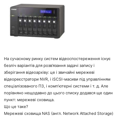
На сучасному ринку систем відеоспостереження існує
безліч варіантів для розв’язання задачі запису і
зберігання відеоархіву: це і звичайні мережеві
відеореєстратори NVR, і iSCSI-масиви під управлінням
спеціалізованого ПЗ, і комп’ютерні системи і т. д. Але
порівняно нещодавно до цього списку додався ще один
пункт: мережеві сховища.
Що це таке?
Мережеві сховища NAS (англ. Network Attached Storage)