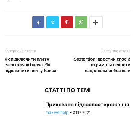
попередня стаття
наступна стаття
Як підключити плиту
Sextortion: простий спосіб
електричну hansa. Як
отримати секрети
підключити плиту hansa
національної безпеки
СТАТТІ ПО ТЕМІ
Приховане відеоспостереження
maxwelhelp
-
31.12.2021