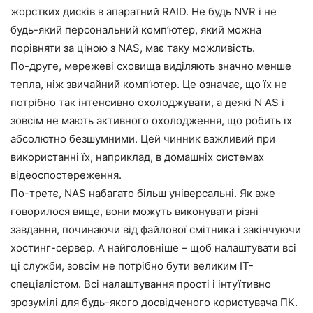
жорстких дисків в апаратний RAID. Не будь NVR і не
будь-який персональний комп’ютер, який можна
порівняти за ціною з NAS, має таку можливість.
По-друге, мережеві сховища виділяють значно менше
тепла, ніж звичайний комп’ютер. Це означає, що їх не
потрібно так інтенсивно охолоджувати, а деякі N AS і
зовсім не мають активного охолодження, що робить їх
абсолютно безшумними. Цей чинник важливий при
використанні їх, наприклад, в домашніх системах
відеоспостереження.
По-третє, NAS набагато більш універсальні. Як вже
говорилося вище, вони можуть виконувати різні
завдання, починаючи від файлової смітника і закінчуючи
хостинг-сервер. А найголовніше – щоб налаштувати всі
ці служби, зовсім не потрібно бути великим IT-
спеціалістом. Всі налаштування прості і інтуїтивно
зрозумілі для будь-якого досвідченого користувача ПК.