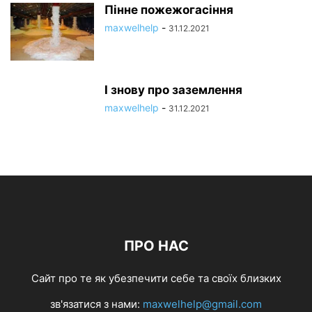
Пінне пожежогасіння
maxwelhelp
-
31.12.2021
І знову про заземлення
maxwelhelp
-
31.12.2021
ПРО НАС
Cайт про те як убезпечити себе та своїх близких
зв'язатися з нами:
maxwelhelp@gmail.com