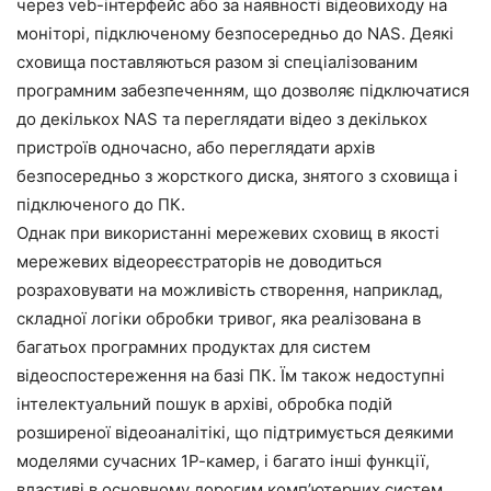
через veb-інтерфейс або за наявності відеовиходу на
моніторі, підключеному безпосередньо до NAS. Деякі
сховища поставляються разом зі спеціалізованим
програмним забезпеченням, що дозволяє підключатися
до декількох NAS та переглядати відео з декількох
пристроїв одночасно, або переглядати архів
безпосередньо з жорсткого диска, знятого з сховища і
підключеного до ПК.
Однак при використанні мережевих сховищ в якості
мережевих відеореєстраторів не доводиться
розраховувати на можливість створення, наприклад,
складної логіки обробки тривог, яка реалізована в
багатьох програмних продуктах для систем
відеоспостереження на базі ПК. Їм також недоступні
інтелектуальний пошук в архіві, обробка подій
розширеної відеоаналітікі, що підтримується деякими
моделями сучасних 1Р-камер, і багато інші функції,
властиві в основному дорогим комп’ютерних систем