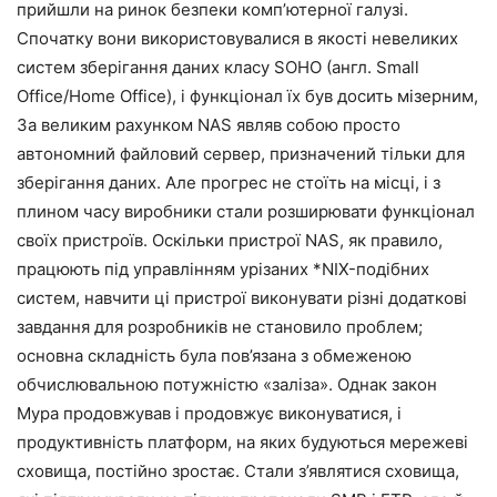
прийшли на ринок безпеки комп’ютерної галузі.
Спочатку вони використовувалися в якості невеликих
систем зберігання даних класу SOHO (англ. Small
Office/Home Office), і функціонал їх був досить мізерним,
За великим рахунком NAS являв собою просто
автономний файловий сервер, призначений тільки для
зберігання даних. Але прогрес не стоїть на місці, і з
плином часу виробники стали розширювати функціонал
своїх пристроїв. Оскільки пристрої NAS, як правило,
працюють під управлінням урізаних *NIX-подібних
систем, навчити ці пристрої виконувати різні додаткові
завдання для розробників не становило проблем;
основна складність була пов’язана з обмеженою
обчислювальною потужністю «заліза». Однак закон
Мура продовжував і продовжує виконуватися, і
продуктивність платформ, на яких будуються мережеві
сховища, постійно зростає. Стали з’являтися сховища,