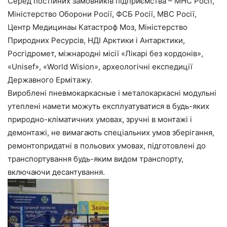
Серед постійних замовників підприємства – МНС Росії,
Міністерство Оборони Росії, ФСБ Росії, МВС Росії,
Центр Медицинаы Катастроф Моз, Міністерство
Природних Ресурсів, НДІ Арктики і Антарктики,
Росгідромет, міжнародні місії «Лікарі без кордонів»,
«Unisef», «World Wision», археологічні експедиції
Державного Ермітажу.
Вироблені пневмокаркасные і металокаркасні модульні
утеплені намети можуть експлуатуватися в будь-яких
природно-кліматичних умовах, зручні в монтажі і
демонтажі, не вимагають спеціальних умов зберігання,
ремонтопридатні в польових умовах, підготовлені до
транспортування будь-яким видом транспорту,
включаючи десантування.