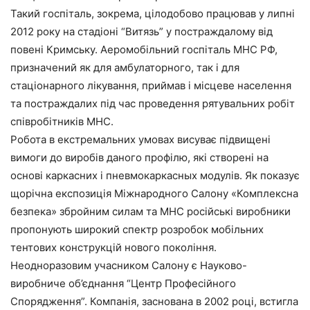
Такий госпіталь, зокрема, цілодобово працював у липні
2012 року на стадіоні “Витязь” у постраждалому від
повені Кримську. Аеромобільний госпіталь МНС РФ,
призначений як для амбулаторного, так і для
стаціонарного лікування, приймав і місцеве населення
та постраждалих під час проведення рятувальних робіт
співробітників МНС.
Робота в екстремальних умовах висуває підвищені
вимоги до виробів даного профілю, які створені на
основі каркасних і пневмокаркасных модулів. Як показує
щорічна експозиція Міжнародного Салону «Комплексна
безпека» збройним силам та МНС російські виробники
пропонують широкий спектр розробок мобільних
тентових конструкцій нового покоління.
Неодноразовим учасником Салону є Науково-
виробниче об’єднання “Центр Професійного
Спорядження”. Компанія, заснована в 2002 році, встигла