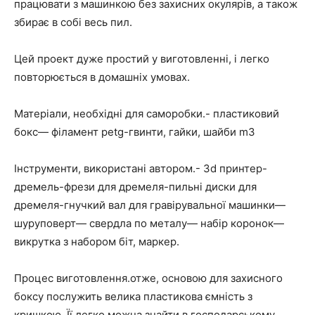
працювати з машинкою без захисних окулярів, а також
збирає в собі весь пил.
Цей проект дуже простий у виготовленні, і легко
повторюється в домашніх умовах.
Матеріали, необхідні для саморобки.- пластиковий
бокс— філамент petg-гвинти, гайки, шайби m3
Інструменти, використані автором.- 3d принтер-
дремель-фрези для дремеля-пильні диски для
дремеля-гнучкий вал для гравірувальної машинки—
шуруповерт— свердла по металу— набір коронок—
викрутка з набором біт, маркер.
Процес виготовлення.отже, основою для захисного
боксу послужить велика пластикова ємність з
кришкою. Її легко можна знайти в господарському