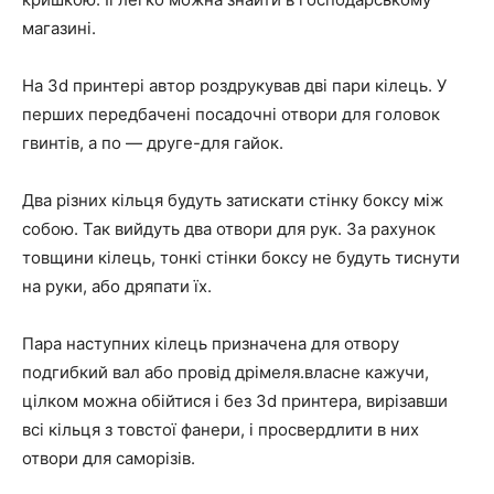
магазині.
На 3d принтері автор роздрукував дві пари кілець. У
перших передбачені посадочні отвори для головок
гвинтів, а по — друге-для гайок.
Два різних кільця будуть затискати стінку боксу між
собою. Так вийдуть два отвори для рук. За рахунок
товщини кілець, тонкі стінки боксу не будуть тиснути
на руки, або дряпати їх.
Пара наступних кілець призначена для отвору
подгибкий вал або провід дрімеля.власне кажучи,
цілком можна обійтися і без 3d принтера, вирізавши
всі кільця з товстої фанери, і просвердлити в них
отвори для саморізів.