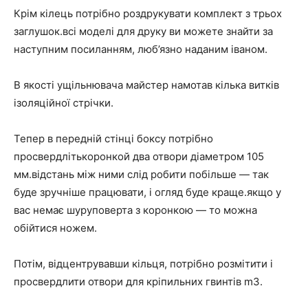
Крім кілець потрібно роздрукувати комплект з трьох
заглушок.всі моделі для друку ви можете знайти за
наступним посиланням, люб’язно наданим іваном.
В якості ущільнювача майстер намотав кілька витків
ізоляційної стрічки.
Тепер в передній стінці боксу потрібно
просвердлітькоронкой два отвори діаметром 105
мм.відстань між ними слід робити побільше — так
буде зручніше працювати, і огляд буде краще.якщо у
вас немає шуруповерта з коронкою — то можна
обійтися ножем.
Потім, відцентрувавши кільця, потрібно розмітити і
просвердлити отвори для кріпильних гвинтів m3.