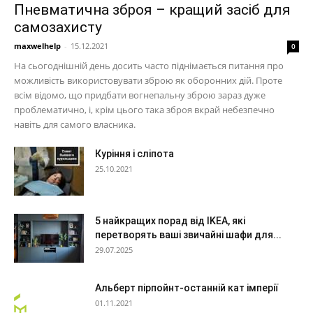
Пневматична зброя – кращий засіб для
самозахисту
maxwelhelp
-
15.12.2021
0
На сьогоднішній день досить часто піднімається питання про
можливість використовувати зброю як оборонних дій. Проте
всім відомо, що придбати вогнепальну зброю зараз дуже
проблематично, і, крім цього така зброя вкрай небезпечно
навіть для самого власника.
Куріння і сліпота
25.10.2021
5 найкращих порад від IKEA, які
перетворять ваші звичайні шафи для...
29.07.2025
Альберт пірпойнт-останній кат імперії
01.11.2021