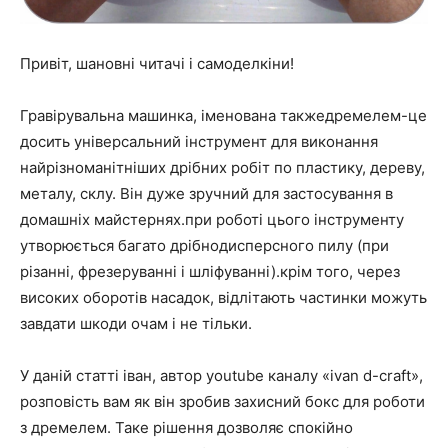
Привіт, шановні читачі і самоделкіни!
Гравірувальна машинка, іменована такжедремелем-це
досить універсальний інструмент для виконання
найрізноманітніших дрібних робіт по пластику, дереву,
металу, склу. Він дуже зручний для застосування в
домашніх майстернях.при роботі цього інструменту
утворюється багато дрібнодисперсного пилу (при
різанні, фрезеруванні і шліфуванні).крім того, через
високих оборотів насадок, відлітають частинки можуть
завдати шкоди очам і не тільки.
У даній статті іван, автор youtube каналу «ivan d-craft»,
розповість вам як він зробив захисний бокс для роботи
з дремелем. Таке рішення дозволяє спокійно