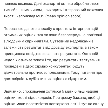
певною шкалою. Далі експертні оцінки обробляються
тим або іншим чином, і виходить інтегрований показник
якості, наприклад MOS (mean opinion score).
Перевагою даного способу є простота інтерпретацій
отриманих оцінок, так як вони безпосередньо пов’язані
з людським сприйняттям. Суттєвими недоліками є
залежність результатів від досвіду експертів, а також
принципова невідтворюваність результатів. Останній
недолік означає також і те, що результати тестування,
проведені в двох фірмах-конкурентах, будуть
діаметрально противовоположными. Тому питання про
достовірність суб’єктивних оцінок є відкритим.
Звичайно, споживачеві хотілося б мати більш надійні
оцінки якості відеокодеків. При цьому бажано, щоб ці
оцінки мали властивістю повторюваності. І тут на сцену