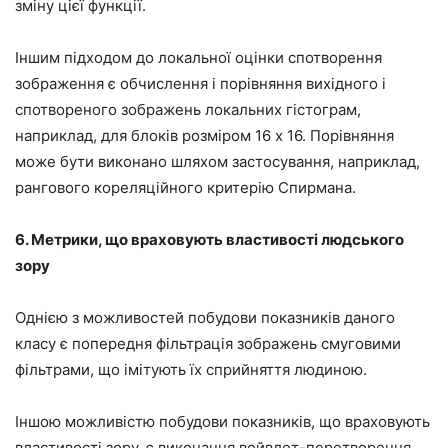
зміну цієї функції.
Іншим підходом до локальної оцінки спотворення
зображення є обчислення і порівняння вихідного і
спотвореного зображень локальних гістограм,
наприклад, для блоків розміром 16 х 16. Порівняння
може бути виконано шляхом застосування, наприклад,
рангового кореляційного критерію Спирмана.
6. Метрики, що враховують властивості людського
зору
Однією з можливостей побудови показників даного
класу є попередня фільтрація зображень смуговими
фільтрами, що імітують їх сприйняття людиною.
Іншою можливістю побудови показників, що враховують
властивості зору, є виконання вейвлет-перетворення