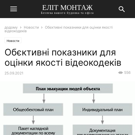
ЕЛІТ МОНТАЖ
Безпека вашого будинка та офіса
додому
Новости
Обєктивні показники для оцінки якості
відеокодеків
Новости
Обєктивні показники для
оцінки якості відеокодеків
556
25.09.2021