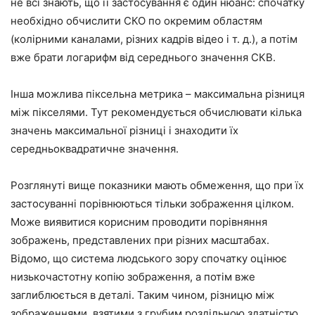
не всі знають, що її застосування є один нюанс: спочатку
необхідно обчислити СКО по окремим областям
(колірними каналами, різних кадрів відео і т. д.), а потім
вже брати логарифм від середнього значення СКВ.
Інша можлива піксельна метрика – максимальна різниця
між пікселями. Тут рекомендується обчислювати кілька
значень максимальної різниці і знаходити їх
середньоквадратичне значення.
Розглянуті вище показники мають обмеження, що при їх
застосуванні порівнюються тільки зображення цілком.
Може виявитися корисним проводити порівняння
зображень, представлених при різних масштабах.
Відомо, що система людського зору спочатку оцінює
низькочастотну копію зображення, а потім вже
заглиблюється в деталі. Таким чином, різницю між
зображеннями, взятими з грубим роздільною здатністю,