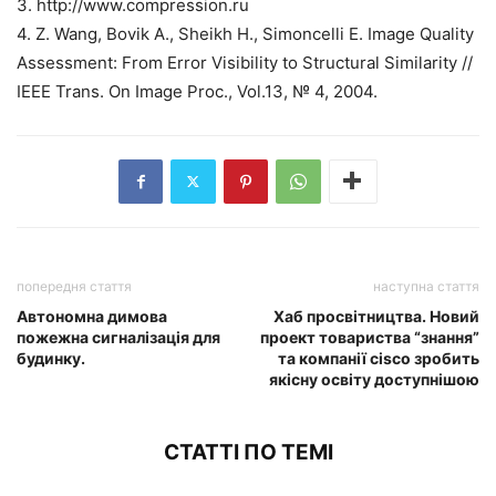
3. http://www.compression.ru
4. Z. Wang, Bovik A., Sheikh H., Simoncelli E. Image Quality
Assessment: From Error Visibility to Structural Similarity //
IEEE Trans. On Image Proc., Vol.13, № 4, 2004.
попередня стаття
наступна стаття
Автономна димова
Хаб просвітництва. Новий
пожежна сигналізація для
проект товариства “знання”
будинку.
та компанії cisco зробить
якісну освіту доступнішою
СТАТТІ ПО ТЕМІ