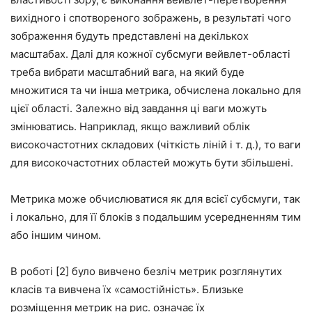
вихідного і спотвореного зображень, в результаті чого
зображення будуть представлені на декількох
масштабах. Далі для кожної субсмуги вейвлет-області
треба вибрати масштабний вага, на який буде
множитися та чи інша метрика, обчислена локально для
цієї області. Залежно від завдання ці ваги можуть
змінюватись. Наприклад, якщо важливий облік
високочастотних складових (чіткість ліній і т. д.), то ваги
для високочастотних областей можуть бути збільшені.
Метрика може обчислюватися як для всієї субсмуги, так
і локально, для її блоків з подальшим усередненням тим
або іншим чином.
В роботі [2] було вивчено безліч метрик розглянутих
класів та вивчена їх «самостійність». Близьке
розміщення метрик на рис. означає їх