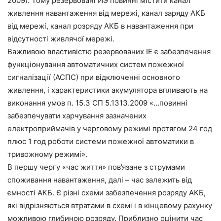
2009). Тому резервовані ИЭ повинні містити канал
живлення навантаження від мережі, канал заряду АКБ
від мережі, канал розряду АКБ в навантаження при
відсутності живлячої мережі.
Важливою властивістю резервованих ІЕ є забезпечення
функціонування автоматичних систем пожежної
сигналізації (АСПС) при відключенні основного
живлення, і характеристики акумулятора впливають на
виконання умов п. 15.3 СП 5.1313.2009 «…повинні
забезпечувати харчування зазначених
електроприймачів у черговому режимі протягом 24 год
плюс 1 год роботи системи пожежної автоматики в
тривожному режимі».
В першу чергу «час життя» пов’язане з струмами
споживання навантаження, далі – час залежить від
ємності АКБ. Є різні схеми забезпечення розряду АКБ,
які відрізняються втратами в схемі і в кінцевому рахунку
можливою глибиною розряду. Приблизно оцінити час