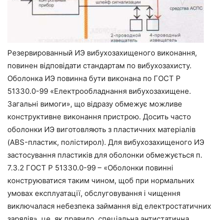
Резервированный ИЭ вибухозахищеного виконання,
повинен відповідати стандартам по вибухозахисту.
Оболонка ИЭ повинна бути виконана по ГОСТ Р
51330.0-99 «Електрообладнання вибухозахищене.
Загальні вимоги», що відразу обмежує можливе
конструктивне виконання пристрою. Досить часто
оболонки ИЭ виготовляють з пластичних матеріалів
(ABS-пластик, полістирол). Для вибухозахищеного ИЭ
застосування пластиків для оболонки обмежується п.
7.3.2 ГОСТ Р 51330.0-99 – «Оболонки повинні
конструюватися таким чином, щоб при нормальних
умовах експлуатації, обслуговування і чищення
виключалася небезпека займання від електростатичних
зарядів», це, як правило, спеціальна антистатична