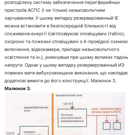
розподілену систему забезпечення перигферийных
пристроїв АСПС (і не тільки) низьковольтним
харчуванням. У цьому випадку резервированный ІЕ
можна встановити в безпосередній близькості від
споживачів енергії (світлозвукові оповіщувачі (табло),
охоронні та пожежні сповіщувачі з 4-провідної схемою
включення, відеокамери, прилади низьковольтного
освітлення та ін.), уникнувши при цьому великих падінь
напруги. Однак у цьому випадку резервированный ИЭ
повинен мати вибухозахищене виконання, що накладає
додаткові вимоги до його конструкції. Малюнок 3.
Малюнок 3.