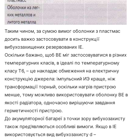
Таким чином, за сумою вимог оболонки з пластмас
досить важко застосовувати в конструкції
вибухозахищених резервованих ІЕ.
Оскільки бажано, щоб ВЕ міг застосовуватися в різних
температурних класів, в ідеалі по температурному
класу Т6, – це накладає обмеження на електричну
конструкцію джерела: імпульсний ИЭ краще, ніж
трансформації торный, оскільки нагрів пристрою
менше, тому можливо використовувати оболонку ВЕ в
якості радіатора, одночасно вирішуючи завдання
герметичності пристрою.
До акумуляторної батареї з точки зору вибухозахисту
також пред’являються особливі вимоги. Якщо в ІЕ
використовується вид вибухозахисту d –