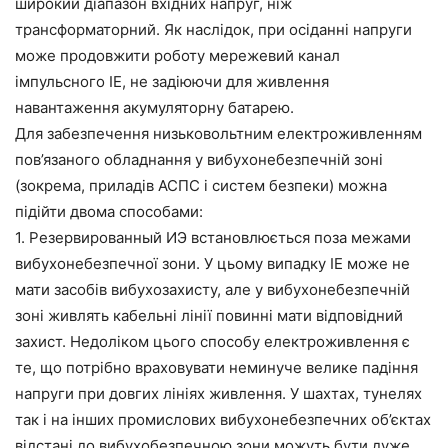
широкий діапазон вхідних напруг, ніж
трансформаторний. Як наслідок, при осіданні напруги
може продовжити роботу мережевий канал
імпульсного ІЕ, не задіюючи для живлення
навантаження акумуляторну батарею.
Для забезпечення низьковольтним електроживленням
пов’язаного обладнання у вибухонебезпечній зоні
(зокрема, приладів АСПС і систем безпеки) можна
підійти двома способами:
1. Резервированный ИЭ встановлюється поза межами
вибухонебезпечної зони. У цьому випадку ІЕ може не
мати засобів вибухозахисту, але у вибухонебезпечній
зоні живлять кабельні лінії повинні мати відповідний
захист. Недоліком цього способу електроживлення є
те, що потрібно враховувати неминуче велике падіння
напруги при довгих лініях живлення. У шахтах, тунелях
так і на інших промислових вибухонебезпечних об’єктах
відстані до вибухобезпечною зони можуть бути дуже