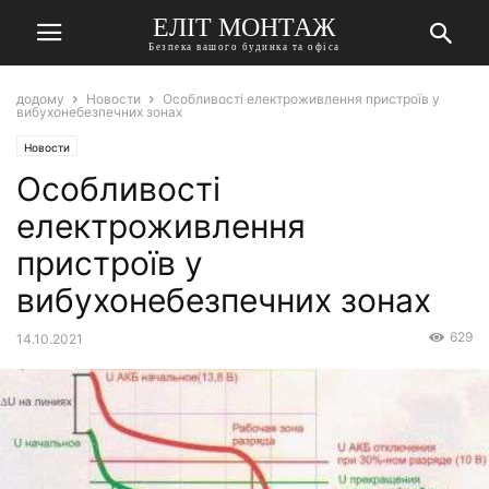
ЕЛІТ МОНТАЖ
Безпека вашого будинка та офіса
додому
Новости
Особливості електроживлення пристроїв у
вибухонебезпечних зонах
Новости
Особливості
електроживлення
пристроїв у
вибухонебезпечних зонах
629
14.10.2021