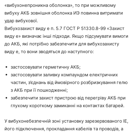
«вибухонепроникна оболонка», то при можливому
вибуху АКБ зовнішня оболонка ИЭ повинна витримати
удар вибухової.
Вибухозахист виду е п. 5.7 ГОСТ Р 51330.8-99 «Захист
виду е» визначає інші підходи. Якщо підсумувати вимоги
до АКБ, які потрібно забезпечити для вибухозахисту
виду е, то вони зводяться до наступного:
застосовувати герметичну АКБ;
застосовувати заливку компаундом електричних
частин, з’єднань від ймовірного розбризкування гелю
з АКБ при її пошкодженні;
забезпечити захист пристрою від перегріву АКБ при
глухому короткому замиканні на контактах батарей.
У вибухонебезпечній зоні установку зарезервованого ІЕ,
його підключення, прокладання кабелів та проводів, а