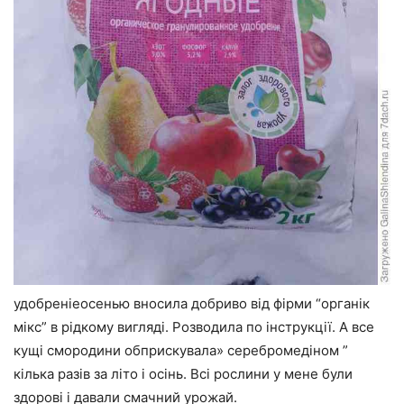
удобреніеосенью вносила добриво від фірми “органік
мікс” в рідкому вигляді. Розводила по інструкції. А все
кущі смородини обприскувала» серебромедіном ”
кілька разів за літо і осінь. Всі рослини у мене були
здорові і давали смачний урожай.