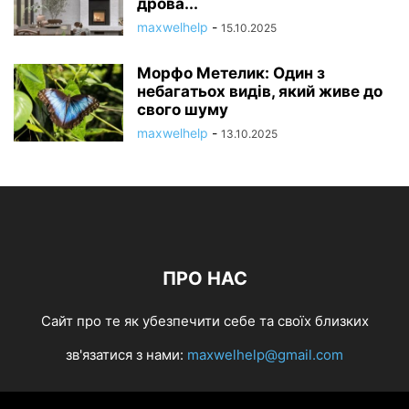
дрова...
maxwelhelp
-
15.10.2025
Морфо Метелик: Один з
небагатьох видів, який живе до
свого шуму
maxwelhelp
-
13.10.2025
ПРО НАС
Cайт про те як убезпечити себе та своїх близких
зв'язатися з нами:
maxwelhelp@gmail.com