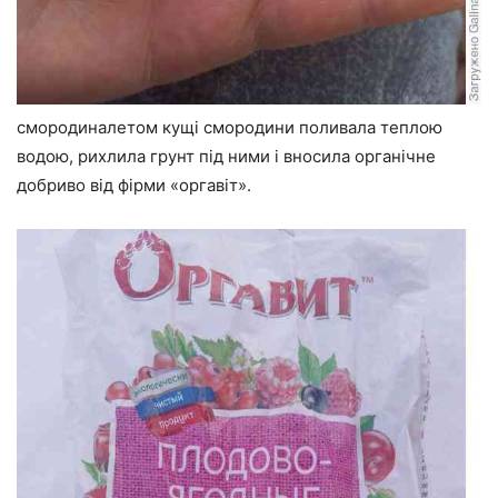
смородиналетом кущі смородини поливала теплою
водою, рихлила грунт під ними і вносила органічне
добриво від фірми «оргавіт».