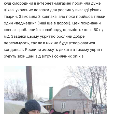
кущ смородини в інтернет-магазині побачила дуже
цікаві укривние ковпаки для рослин у вигляді різних
тварин. Замовила 3 ковпака, але поки прийшов тільки
один «ведмедик» (інші ще в дорозі). Цей покривний
ковпак зроблений з спанбонду, щільність якого 60 г /
м2. Завдяки цьому укриттю рослини добре
перезимують, так як в них не буде утворюватися
конденсат. Рослини зможуть дихати в такому укритті,
будуть захищені від вітру і сонячних опіків.