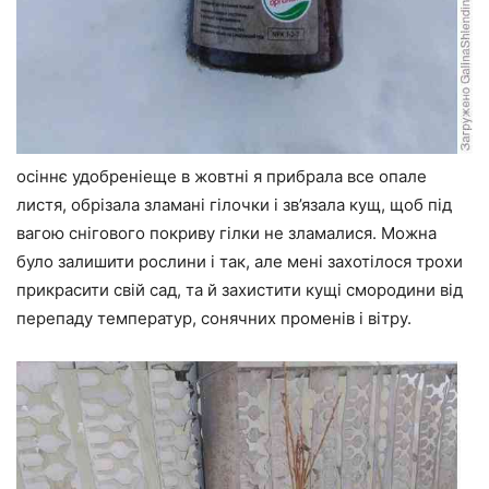
осіннє удобреніеще в жовтні я прибрала все опале
листя, обрізала зламані гілочки і зв’язала кущ, щоб під
вагою снігового покриву гілки не зламалися. Можна
було залишити рослини і так, але мені захотілося трохи
прикрасити свій сад, та й захистити кущі смородини від
перепаду температур, сонячних променів і вітру.