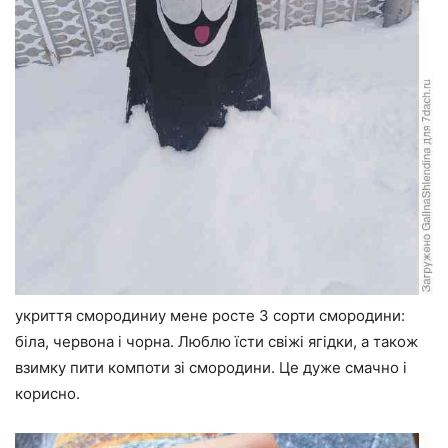
укриття смородиниу мене росте 3 сорти смородини:
біла, червона і чорна. Люблю їсти свіжі ягідки, а також
взимку пити компоти зі смородини. Це дуже смачно і
корисно.