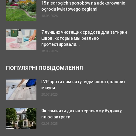
15 niedrogich sposobów na udekorowanie
ogrodu kwiatowego cegłami
18.05.2026
7 лучших чистящих средств для затирки
швов, которые мы реально
протестировали...
18.05.2026
ПОПУЛЯРНІ ПОВІДОМЛЕННЯ
LVP проти ламінату: відмінності, плюси і
мінуси
30.07.2025
Як замінити дах на терасному будинку,
плюс витрати
02.08.2025