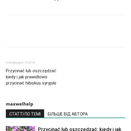
попередня стаття
Przycinać lub oszczędzać:
kiedy i jak prawidłowo
przycinać hibiskus syryjski
maxwelhelp
СТАТТІ ПО ТЕМІ
БІЛЬШЕ ВІД АВТОРА
Przycinać lub oszczędzać: kiedy i jak