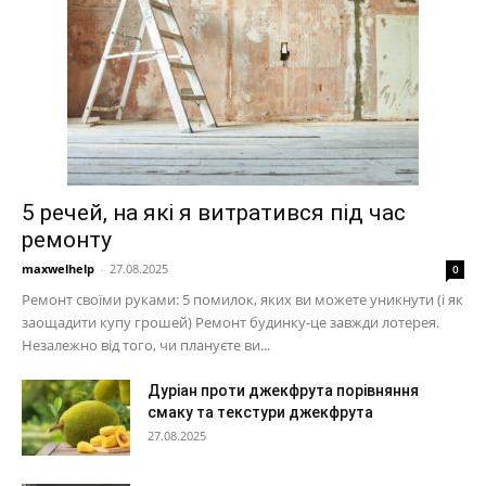
5 речей, на які я витратився під час
ремонту
maxwelhelp
-
27.08.2025
0
Ремонт своїми руками: 5 помилок, яких ви можете уникнути (і як
заощадити купу грошей) Ремонт будинку-це завжди лотерея.
Незалежно від того, чи плануєте ви...
Дуріан проти джекфрута порівняння
смаку та текстури джекфрута
27.08.2025