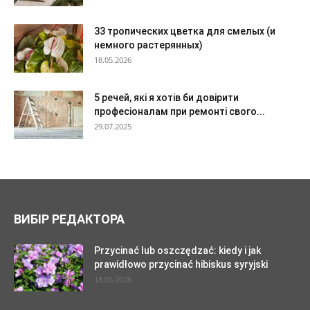
33 тропических цветка для смелых (и
немного растерянных)
18.05.2026
5 речей, які я хотів би довірити
професіоналам при ремонті свого...
29.07.2025
ВИБІР РЕДАКТОРА
Przycinać lub oszczędzać: kiedy i jak
prawidłowo przycinać hibiskus syryjski
18.05.2026