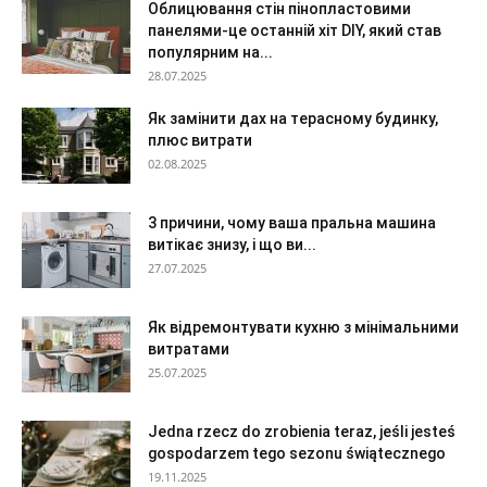
Облицювання стін пінопластовими
панелями-це останній хіт DIY, який став
популярним на...
28.07.2025
Як замінити дах на терасному будинку,
плюс витрати
02.08.2025
3 причини, чому ваша пральна машина
витікає знизу, і що ви...
27.07.2025
Як відремонтувати кухню з мінімальними
витратами
25.07.2025
Jedna rzecz do zrobienia teraz, jeśli jesteś
gospodarzem tego sezonu świątecznego
19.11.2025