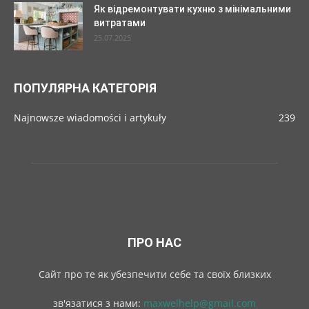
Як відремонтувати кухню з мінімальними
витратами
25.07.2025
ПОПУЛЯРНА КАТЕГОРІЯ
Najnowsze wiadomości i artykuły
239
ПРО НАС
Cайт про те як убезпечити себе та своїх близких
зв'язатися з нами:
maxwelhelp@gmail.com