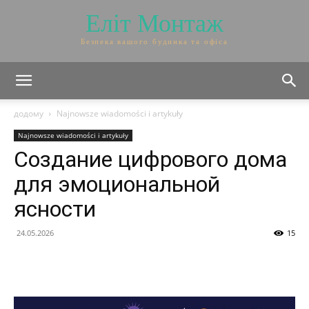
Еліт Монтаж
Безпека вашого будинка та офіса
додому
Najnowsze wiadomości i artykuły
Najnowsze wiadomości i artykuły
Создание цифрового дома
для эмоциональной
ясности
24.05.2026
15