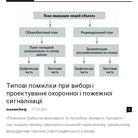
Типові помилки при виборі і
проектуванні охоронної і пожежної
сигналізації
maxwelhelp
-
17.10.2021
0
«Помилки треба не визнавати. Їх потрібно змивати. Кровю!» –
так сказала своєму самопроголошеній нареченому і реальному
викрадачеві героїня старої радянської комедії.