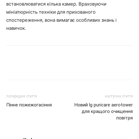
встановлюватися кілька камер. Враховуючи
мініатюрність техніки для прихованого
спостереження, вона вимагає особливих знань і
навичок.
попередня стаття
наступна стаття
Пінне пожежогасіння
Новий lg puricare aerotower
для кращого очищення
повітря