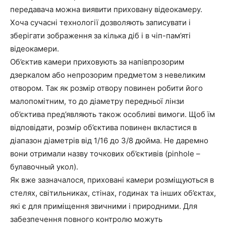
передавача можна виявити приховану відеокамеру.
Хоча сучасні технології дозволяють записувати і
зберігати зображення за кілька діб і в чіп-пам’яті
відеокамери.
Об’єктив камери приховують за напівпрозорим
дзеркалом або непрозорим предметом з невеликим
отвором. Так як розмір отвору повинен робити його
малопомітним, то до діаметру передньої лінзи
об’єктива пред’являють також особливі вимоги. Щоб їм
відповідати, розмір об’єктива повинен вкластися в
діапазон діаметрів від 1/16 до 3/8 дюйма. Не даремно
вони отримали назву точкових об’єктивів (pinhole –
булавочный укол).
Як вже зазначалося, приховані камери розміщуються в
стелях, світильниках, стінах, годинах та інших об’єктах,
які є для приміщення звичними і природними. Для
забезпечення повного контролю можуть