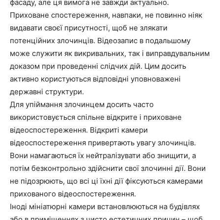
фасаду, але ця вимога не завжди актуально.
Приховане спостереження, навпаки, не повинно ніяк
видавати своєї присутності, щоб не злякати
потенційних злочинців. Відеозапис в подальшому
може служити як викривальних, так і виправдувальним
доказом при проведенні слідчих дій. Цим досить
активно користуються відповідні уповноважені
державні структури.
Для упіймання злочинцем досить часто
використовується спільне відкрите і приховане
відеоспостереження. Відкриті камери
відеоспостереження привертають увагу злочинців.
Вони намагаються їх нейтралізувати або знищити, а
потім безконтрольно здійснити свої злочинні дії. Вони
не підозрюють, що всі ці їхні дії фіксуються камерами
прихованого відеоспостереження.
Іноді мініатюрні камери встановлюються на будівлях
або в приміщеннях з чисто естетичних причин – щоб