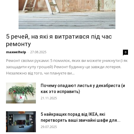
5 речей, на які я витратився під час
ремонту
maxwelhelp
-
27.08.2025
0
Ремонт своїми руками: 5 помилок, яких ви можете уникнути (і як
заощадити купу грошей) Ремонт будинку-це завжди лотерея.
Незалежно від того, чи плануєте ви...
Почему опадают листья у декабриста (и
как это исправить)
21.11.2025
5 найкращих порад від IKEA, які
перетворять ваші звичайні шафи для...
29.07.2025