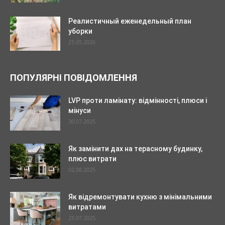
Реалистичный еженедельный план
уборки
25.05.2026
ПОПУЛЯРНІ ПОВІДОМЛЕННЯ
LVP проти ламінату: відмінності, плюси і
мінуси
30.07.2025
Як замінити дах на терасному будинку,
плюс витрати
02.08.2025
Як відремонтувати кухню з мінімальними
витратами
25.07.2025