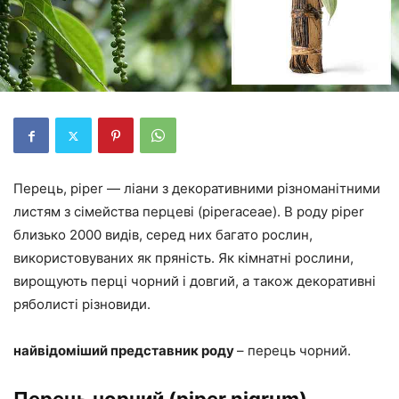
Перець, piper — ліани з декоративними різноманітними
листям з сімейства перцеві (piperaceae). В роду piper
близько 2000 видів, серед них багато рослин,
використовуваних як пряність. Як кімнатні рослини,
вирощують перці чорний і довгий, а також декоративні
ряболисті різновиди.
найвідоміший представник роду
– перець чорний.