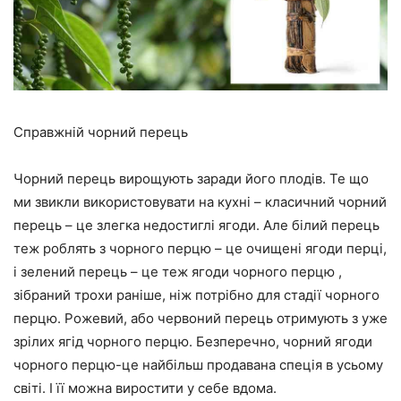
Справжній чорний перець
Чорний перець вирощують заради його плодів. Те що
ми звикли використовувати на кухні – класичний чорний
перець – це злегка недостиглі ягоди. Але білий перець
теж роблять з чорного перцю – це очищені ягоди перці,
і зелений перець – це теж ягоди чорного перцю ,
зібраний трохи раніше, ніж потрібно для стадії чорного
перцю. Рожевий, або червоний перець отримують з уже
зрілих ягід чорного перцю. Безперечно, чорний ягоди
чорного перцю-це найбільш продавана спеція в усьому
світі. І її можна виростити у себе вдома.