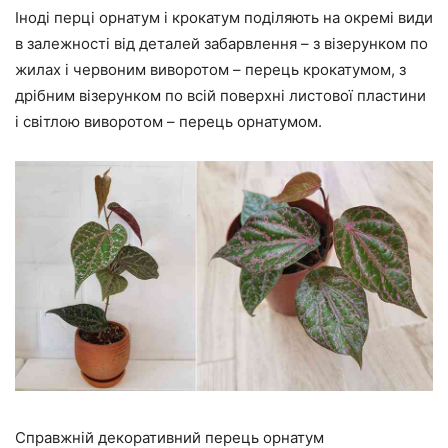
Іноді перці орнатум і крокатум поділяють на окремі види
в залежності від деталей забарвлення – з візерунком по
жилах і червоним виворотом – перець крокатумом, з
дрібним візерунком по всій поверхні листової пластини
і світлою виворотом – перець орнатумом.
Справжній декоративний перець орнатум