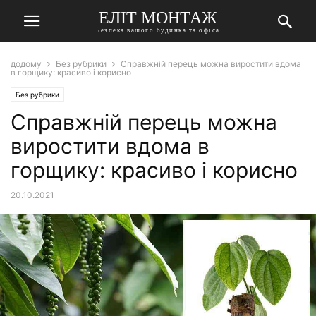
ЕЛІТ МОНТАЖ
Безпека вашого будинка та офіса
додому
Без рубрики
Справжній перець можна виростити вдома
в горщику: красиво і корисно
Без рубрики
Справжній перець можна
виростити вдома в
горщику: красиво і корисно
20.10.2021