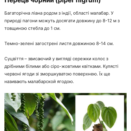
Перець чорний (piper nigrum)
Багаторічна ліана родом з індії, області малабар. У
природі пагони можуть досягати довжину до 8-12 м з
товщиною стебла до 1 см.
Темно-зелені загострені листя довжиною 8-14 см.
Суцвіття – звисаючий у вигляді сережки колос з
дрібними білими або сіро-жовтими квітками. Кулясті
червоні ягоди зі зморшкуватою поверхнею. Їх ще
називають малабарской ягодою.