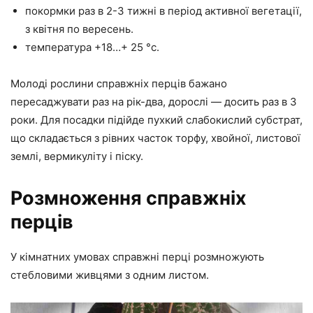
покормки раз в 2-3 тижні в період активної вегетації,
з квітня по вересень.
температура +18…+ 25 °с.
Молоді рослини справжніх перців бажано
пересаджувати раз на рік-два, дорослі — досить раз в 3
роки. Для посадки підійде пухкий слабокислий субстрат,
що складається з рівних часток торфу, хвойної, листової
землі, вермикуліту і піску.
Розмноження справжніх
перців
У кімнатних умовах справжні перці розмножують
стебловими живцями з одним листом.