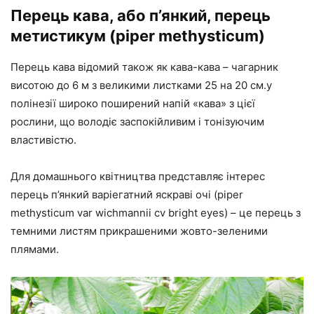
Перець кава, або п’янкий, перець
метистикум (piper methysticum)
Перець кава відомий також як кава-кава – чагарник
висотою до 6 м з великими листками 25 на 20 см.у
полінезії широко поширений напій «кава» з цієї
рослини, що володіє заспокійливим і тонізуючим
властивістю.
Для домашнього квітництва представляє інтерес
перець п’янкий варіегатний яскраві очі (piper
methysticum var wichmannii cv bright eyes) – це перець з
темними листям прикрашеними жовто-зеленими
плямами.