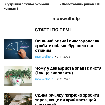
Внутрішня служба охорони
«Фіолетовий» ринок ТСБ
компанії
maxwelhelp
СТАТТІ ПО ТЕМІ
Спільний ризик і винагорода: як
зробити спільне будівництво
стійким
maxwelhelp
-
21.11.2025
Чому у декабриста опадає листя
(і як це виправити)
maxwelhelp
-
21.11.2025
Єдина річ, яку потрібно зробити
зараз, якщо ви приймаєте цей
святковий...