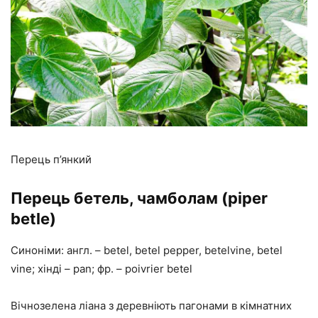
Перець п’янкий
Перець бетель, чамболам (piper
betle)
Синоніми: англ. – betel, betel pepper, betelvine, betel
vine; хінді – pan; фр. – poivrier betel
Вічнозелена ліана з деревніють пагонами в кімнатних