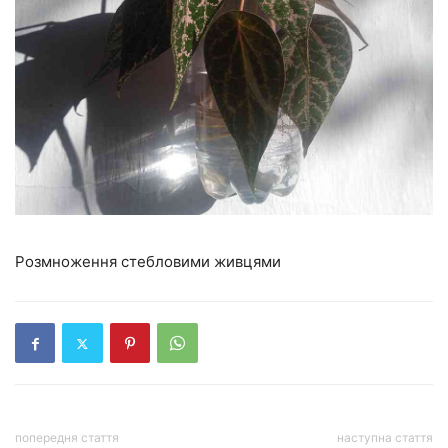
Розмноження стебловими живцями
попередня стаття
наступна стаття