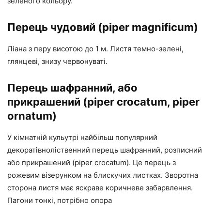
зеленого кольору.
Перець чудовий (piper magnificum)
Ліана з перу висотою до 1 м. Листя темно-зелені,
глянцеві, знизу червонуваті.
Перець шафранний, або
прикрашений (piper crocatum, piper
ornatum)
У кімнатній кульутрі найбільш популярний
декоратівноліственний перець шафранний, розписний
або прикрашений (piper crocatum). Це перець з
рожевим візерунком на блискучих листках. Зворотна
сторона листя має яскраве коричневе забарвлення.
Пагони тонкі, потрібно опора