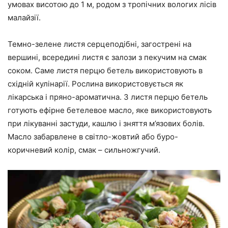
умовах висотою до 1 м, родом з тропічних вологих лісів
малайзії.
Темно-зелене листя серцеподібні, загострені на
вершині, всередині листя є залози з пекучим на смак
соком. Саме листя перцю бетель використовують в
східній кулінарії. Рослина використовується як
лікарська і пряно-ароматична. З листя перцю бетель
готують ефірне бетелевое масло, яке використовують
при лікуванні застуди, кашлю і зняття м’язових болів.
Масло забарвлене в світло-жовтий або буро-
коричневий колір, смак – сильножгучий.