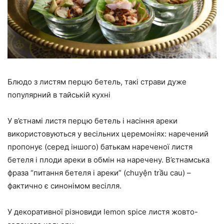
Блюдо з листям перцю бетель, такі страви дуже
популярний в тайській кухні
У в’єтнамі листя перцю бетель і насіння ареки
використовуються у весільних церемоніях: наречений
пропонує (серед іншого) батькам нареченої листя
бетеля і плоди ареки в обмін на наречену. В’єтнамська
фраза “питання бетеля і ареки” (chuyện trầu cau) –
фактично є синонімом весілля.
У декоративної різновиди lemon spice листя жовто-