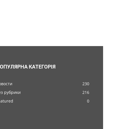
ОПУЛЯРНА КАТЕГОРІЯ
овости
230
ез рубрики
216
eatured
0