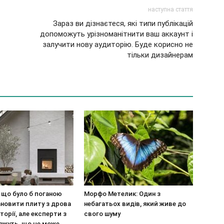
наступна стаття
Зараз ви дізнаєтеся, які типи публікацій
допоможуть урізноманітнити ваш аккаунт і
залучити нову аудиторію. Буде корисно не
тільки дизайнерам
 що було б поганою
Морфо Метелик: Один з
новити плиту з дрова
небагатьох видів, який живе до
торії, але експерти з
свого шуму
ажуть, що це може