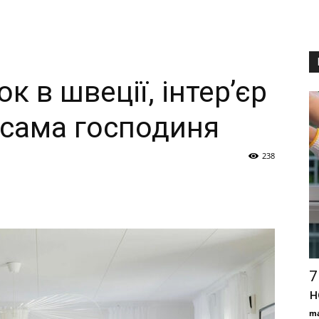
к в швеції, інтер’єр
 сама господиня
238
7
н
ma