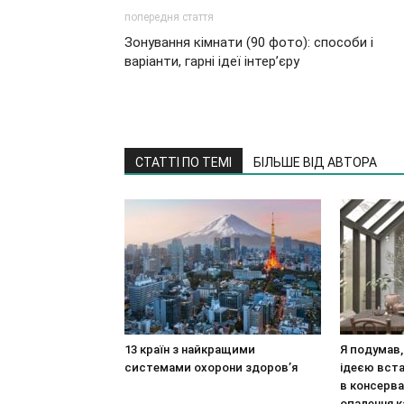
попередня стаття
Зонування кімнати (90 фото): способи і
варіанти, гарні ідеї інтер’єру
СТАТТІ ПО ТЕМІ
БІЛЬШЕ ВІД АВТОРА
13 країн з найкращими
Я подумав,
системами охорони здоров’я
ідеєю вста
в консерва
опалення к