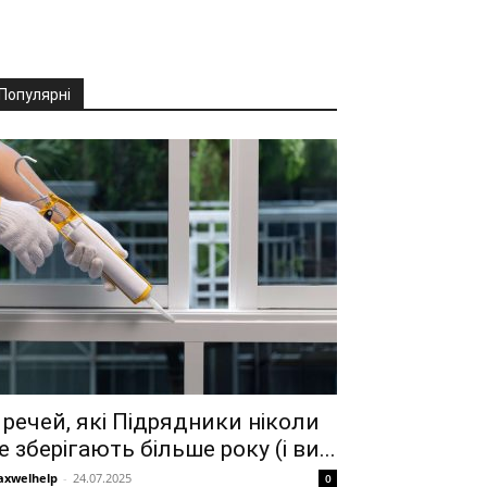
Популярні
 речей, які Підрядники ніколи
е зберігають більше року (і ви...
xwelhelp
-
24.07.2025
0