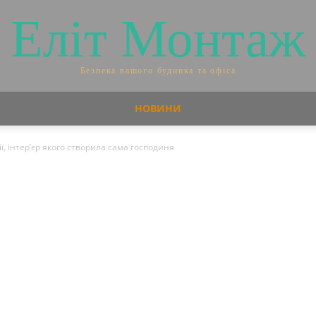
Еліт Монтаж
Безпека вашого будинка та офіса
НОВИНИ
, інтер’єр якого створила сама господиня