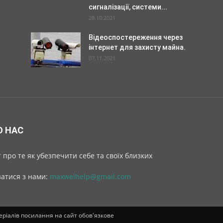
сигналізації, системи...
28.10.2021
Відеоспостереження через
інтернет для захисту майна.
07.11.2021
О НАС
 про те як убезпечити себе та своїх близких
затися з нами:
maxwelhelp@gmail.com
теріалів посилання на сайт обов'язкове