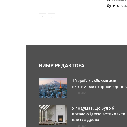
бути ключ
ВИБІР РЕДАКТОРА
13 країн з найкращими
системами охорони здоров
15.10.2025
Я подумав, що було б
поганою ідеєю встановити
плиту з дрова...
15.10.2025