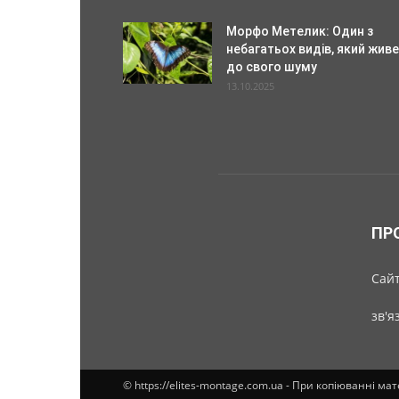
Морфо Метелик: Один з
небагатьох видів, який живе
до свого шуму
13.10.2025
ПР
Cайт
зв'я
© https://elites-montage.com.ua - При копіюванні ма