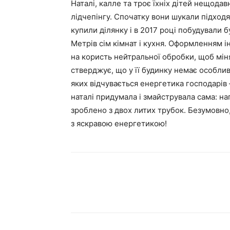
Наталі, калле та троє їхніх дітей нещода
лідчепінгу. Спочатку вони шукали підходя
купили ділянку і в 2017 році побудували бу
Метрів сім кімнат і кухня. Оформленням і
на користь нейтральної обробки, щоб міня
стверджує, що у її будинку немає особлив
яких відчувається енергетика господарів
наталі придумала і змайструвала сама: на
зроблено з двох литих трубок. Безумовно,
з яскравою енергетикою!