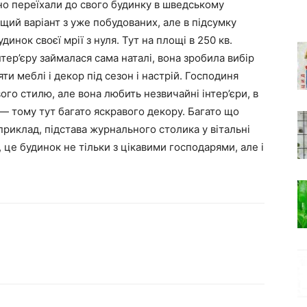
вно переїхали до свого будинку в шведському
щий варіант з уже побудованих, але в підсумку
динок своєї мрії з нуля. Тут на площі в 250 кв.
нтер’єру займалася сама наталі, вона зробила вибір
ти меблі і декор під сезон і настрій. Господиня
ого стилю, але вона любить незвичайні інтер’єри, в
 — тому тут багато яскравого декору. Багато що
приклад, підстава журнального столика у вітальні
 це будинок не тільки з цікавими господарями, але і