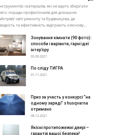
інструментів і матеріалів, які не варто зберігати
вго: поради професіоналів для домашніх
йстрівУ світі ремонту та будівництва, де
идкість та ефективність відіграють ключову...
Зонування кімнати (90 фото):
способи і варіанти, гарні ідеї
інтер’єру
05.09.2021
По сліду ТИГРА
01.11.2021
Приз за участь у конкурсі “на
одному заряді” з husqvarna
отримано
08.12.2021
Якісні протипожежні двері –
гарантія вашої безпеки!