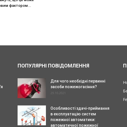
овим фактором...
ПОПУЛЯРНІ ПОВІДОМЛЕННЯ
П
Для чого необхідні первинні
Н
’я
засоби пожежогасіння?
Б
29.10.2021
F
Особливості здачі-приймання
в експлуатацію систем
пожежної автоматики:
автоматичної пожежної