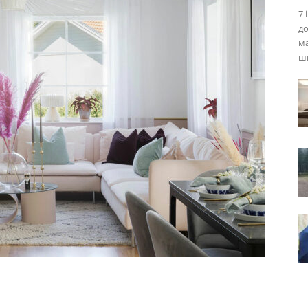
7 
до
ма
шв