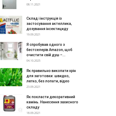
08.11.2021
Склад і інструкція із
застосування актеллика,
дозування інсектициду
19.09.2021
Я спробував одного з
бестселерів Amazon, щоб
очистити свій душ –...
04.10.2025
Як правильно викопати хрін
для заготовки: швидко,
легко, без лопати, відео
23.09.2021
Як покласти декоративний
камінь. Нанесення захисного
складу
18.09.2021