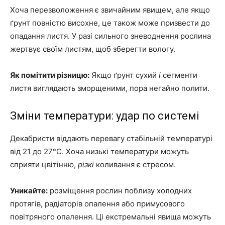
Хоча перезволоження є звичайним явищем, але якщо
ґрунт повністю висохне, це також може призвести до
опадання листя. У разі сильного зневоднення рослина
жертвує своїм листям, щоб зберегти вологу.
Як помітити різницю:
Якщо ґрунт сухий
і
сегменти
листя виглядають зморщеними, пора негайно полити.
Зміни температури: удар по системі
Декабристи віддають перевагу стабільній температурі
від 21 до 27°С. Хоча низькі температури можуть
сприяти цвітінню,
різкі
коливання є стресом.
Уникайте:
розміщення рослин поблизу холодних
протягів, радіаторів опалення або примусового
повітряного опалення. Ці екстремальні явища можуть