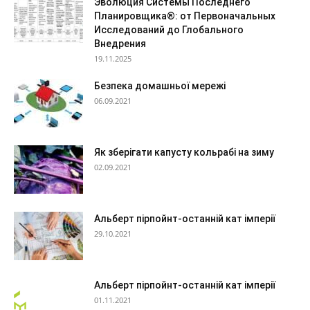
Эволюция Системы Последнего
Планировщика®: от Первоначальных
Исследований до Глобального
Внедрения
19.11.2025
Безпека домашньої мережі
06.09.2021
Як зберігати капусту кольрабі на зиму
02.09.2021
Альберт пірпойнт-останній кат імперії
29.10.2021
Альберт пірпойнт-останній кат імперії
01.11.2021