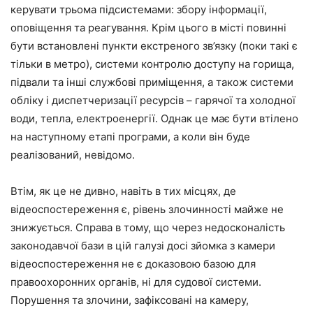
керувати трьома підсистемами: збору інформації,
оповіщення та реагування. Крім цього в місті повинні
бути встановлені пункти екстреного зв’язку (поки такі є
тільки в метро), системи контролю доступу на горища,
підвали та інші службові приміщення, а також системи
обліку і диспетчеризації ресурсів – гарячої та холодної
води, тепла, електроенергії. Однак це має бути втілено
на наступному етапі програми, а коли він буде
реалізований, невідомо.
Втім, як це не дивно, навіть в тих місцях, де
відеоспостереження є, рівень злочинності майже не
знижується. Справа в тому, що через недосконалість
законодавчої бази в цій галузі досі зйомка з камери
відеоспостереження не є доказовою базою для
правоохоронних органів, ні для судової системи.
Порушення та злочини, зафіксовані на камеру,