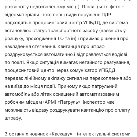
розворот у недозволеному місці). Після цього фото – і
відеоматеріали і вже певні види порушень ПДР
надходять в процесинговий центр УГІБДД, де система
встановлює статус транспортного засобу (наявність у
розшуку, проходження ТО та ін) і приймає рішення про
накладення стягнення. Квитанція про штраф
роздруковується автоматично і відправляється водієві
по пошті. Якщо ситуація вимагає негайного реагування,
процесинговий центр через комунікатор УГІБДД
передає лінійному екіпажу сигнал на перехоплення або
на виїзд до місця події. Причому якщо патрульний
автомобіль або літак оснащений автоматизованим
робочим місцем (АРМ) «Патруль», інспектор має
можливість відразу роздрукувати квитанцію про оплату
штрафу.
З останніх новинок «Каскаду» – інтелектуальні системи