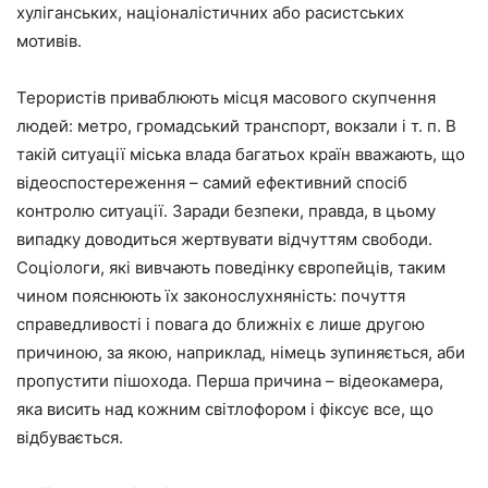
хуліганських, націоналістичних або расистських
мотивів.
Терористів приваблюють місця масового скупчення
людей: метро, громадський транспорт, вокзали і т. п. В
такій ситуації міська влада багатьох країн вважають, що
відеоспостереження – самий ефективний спосіб
контролю ситуації. Заради безпеки, правда, в цьому
випадку доводиться жертвувати відчуттям свободи.
Соціологи, які вивчають поведінку європейців, таким
чином пояснюють їх законослухняність: почуття
справедливості і повага до ближніх є лише другою
причиною, за якою, наприклад, німець зупиняється, аби
пропустити пішохода. Перша причина – відеокамера,
яка висить над кожним світлофором і фіксує все, що
відбувається.