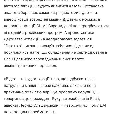
автомобілях ДПС будуть дивитися назовні. Установка
аналогів бортових самописців (системи аудіо – та
відеофіксації всередині машини), давно є нормою в
дорожній поліції США і Європи, досі не передбачається
ні в одній з російських програм. А представники
Державтоінспекції на неодноразово задається
“Газетою” питання «чому?» ввічливо відмовляє,
посилаючись на те, що обладнання не сертифіковане в
Росії і для його впровадження існує багато
адміністративних перешкод.
«Відео – та аудіофіксації того, що відбувається в
патрульній машині, вкрай важлива, оскільки вона
практично повністю вирішує проблему корупції, –
говорить віце-президент Руху автомобілістів Росії,
адвокат Леонід Ольшанський. – Незрозуміло, чому ДАІ
не хоче цим перейматися».