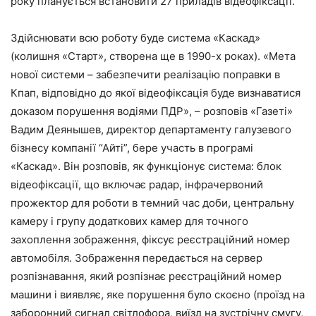
року планується встановити 27 приладів відеофіксації.
Здійснювати всю роботу буде система «Каскад»
(колишня «Старт», створена ще в 1990-х роках). «Мета
нової системи – забезпечити реалізацію поправки в
Кпап, відповідно до якої відеофіксація буде визнаватися
доказом порушення водіями ПДР», – розповів «Газеті»
Вадим Деянышев, директор департаменту галузевого
бізнесу компанії “Айті”, бере участь в програмі
«Каскад». Він розповів, як функціонує система: блок
відеофіксації, що включає радар, інфрачервоний
прожектор для роботи в темний час доби, центральну
камеру і групу додаткових камер для точного
захоплення зображення, фіксує реєстраційний номер
автомобіля. Зображення передається на сервер
розпізнавання, який розпізнає реєстраційний номер
машини і виявляє, яке порушення було скоєно (проїзд на
заборонний сигнал світлофора, виїзд на зустрічну смугу,