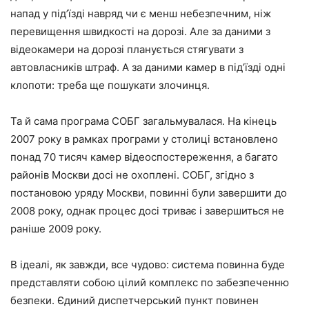
напад у під’їзді навряд чи є менш небезпечним, ніж
перевищення швидкості на дорозі. Але за даними з
відеокамери на дорозі планується стягувати з
автовласників штраф. А за даними камер в під’їзді одні
клопоти: треба ще пошукати злочинця.
Та й сама програма СОБГ загальмувалася. На кінець
2007 року в рамках програми у столиці встановлено
понад 70 тисяч камер відеоспостереження, а багато
районів Москви досі не охоплені. СОБГ, згідно з
постановою уряду Москви, повинні були завершити до
2008 року, однак процес досі триває і завершиться не
раніше 2009 року.
В ідеалі, як завжди, все чудово: система повинна буде
представляти собою цілий комплекс по забезпеченню
безпеки. Єдиний диспетчерський пункт повинен