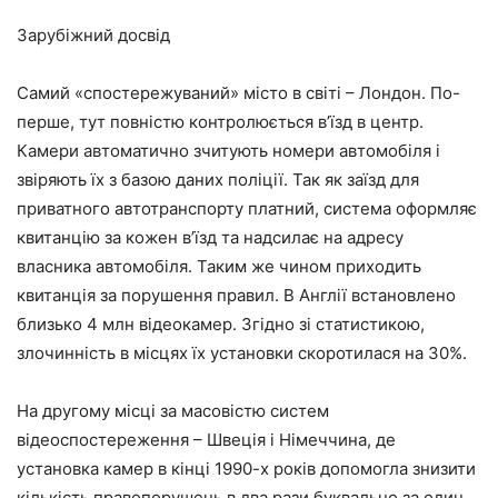
Зарубіжний досвід
Самий «спостережуваний» місто в світі – Лондон. По-
перше, тут повністю контролюється в’їзд в центр.
Камери автоматично зчитують номери автомобіля і
звіряють їх з базою даних поліції. Так як заїзд для
приватного автотранспорту платний, система оформляє
квитанцію за кожен в’їзд та надсилає на адресу
власника автомобіля. Таким же чином приходить
квитанція за порушення правил. В Англії встановлено
близько 4 млн відеокамер. Згідно зі статистикою,
злочинність в місцях їх установки скоротилася на 30%.
На другому місці за масовістю систем
відеоспостереження – Швеція і Німеччина, де
установка камер в кінці 1990-х років допомогла знизити
кількість правопорушень в два рази буквально за один