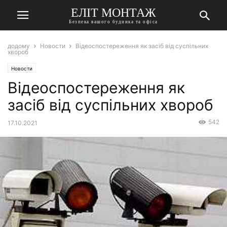
ЕЛІТ МОНТАЖ
Безпека вашого будинка та офіса
додому
Новости
Відеоспостереження як засіб від суспільних
хвороб
Новости
Відеоспостереження як
засіб від суспільних хвороб
542
17.10.2021