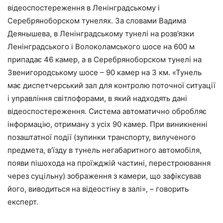
відеоспостереження в Ленінградському і
Серебряноборском тунелях. За словами Вадима
Деянышева, в Ленінградському тунелі на розв’язки
Ленінградського і Волоколамського шосе на 600 м
припадає 46 камер, а в Серебряноборском тунелі на
Звенигородському шосе – 90 камер на 3 км. «Тунель
має диспетчерський зал для контролю поточної ситуації
і управління світлофорами, в який надходять дані
відеоспостереження. Система автоматично обробляє
інформацію, отриману з усіх 90 камер. При виникненні
позаштатної події (зупинки транспорту, вилученого
предмета, в’їзду в тунель негабаритного автомобіля,
появи пішохода на проїжджій частині, перестроювання
через суцільну) зображення з камери, що зафіксував
його, виводиться на відеостіну в залі», – говорить
експерт.