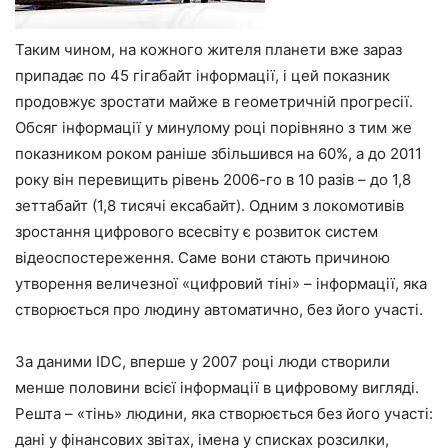
Таким чином, на кожного жителя планети вже зараз
припадає по 45 гігабайт інформації, і цей показник
продовжує зростати майже в геометричній прогресії.
Обсяг інформації у минулому році порівняно з тим же
показником роком раніше збільшився на 60%, а до 2011
року він перевищить рівень 2006-го в 10 разів – до 1,8
зеттабайт (1,8 тисячі ексабайт). Одним з локомотивів
зростання цифрового всесвіту є розвиток систем
відеоспостереження. Саме вони стають причиною
утворення величезної «цифровий тіні» – інформації, яка
створюється про людину автоматично, без його участі.
За даними IDC, вперше у 2007 році люди створили
менше половини всієї інформації в цифровому вигляді.
Решта – «тінь» людини, яка створюється без його участі:
дані у фінансових звітах, імена у списках розсилки,