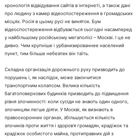
хронологія відвідування сайтів в інтернеті, а також дані
про людину з камер відеоспостереження в громадських
місцях. Росія в цьому русі не виняток. Бум
відеоспостереження відбувається сьогодні насамперед
у найбільшому російському мегаполісі – Москві. І це не
дивно. Чим крупніше і урбанизированнее населений
пункт, тим більше небезпек він таїть.
Складна організація дорожнього руху призводить до
порушень і, як наслідок, може закінчитися
транспортним колапсом. Велика кількість
багатоповерхових будинків призводить до підвищення
рівня злочинності: коли сусіди не знають один одного,
злочинцям легше діяти. У Москві, як визнають в
правоохоронних органах, збільшується кількість
злочинів проти життя і здоров’я громадян, крадіжок та
крадіжок особистого майна, протиправних дій з