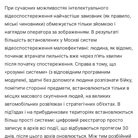
При сучасних можливостях інтелектуального
відеоспостереження найчастіше замовник (як правило,
міські чиновники) обмежується тільки зйомкою і
наглядом оператора за зображенням. В результаті
більшість встановлених у Москві систем
відеоспостереження малоефективні: людина, як відомо,
починає втрачати пильність вже через п’ять хвилин
після початку спостереження. Справа в тому, що
«розумні системи» (з відповідним програмним
модулем), здатні без допомоги людини розпізнати бійку,
помітити сторонні предмети, встановлюються тільки в
місцях масового скупчення людей, на великих
автомобільних розв’язках і стратегічних об’єктах. В
під’їздах і на прибудинкових територіях встановлюються
більш прості системи: цифровий реєстратор просто
записує в архів всі події, що відбуваються протягом 30
днів, після цього архів оновлюється. Між тим розбійний