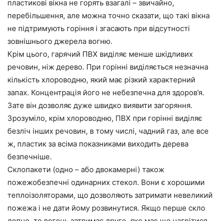
пластикові вікна не горять взагалі – звичайно,
перебільшення, але можна точно сказати, що такі вікна
не підтримують горіння і згасають при відсутності
зовнішнього джерела вогню.
Крім цього, гарячий ПВХ виділяє менше шкідливих
речовин, ніж дерево. При горінні виділяється незначна
кількість хлороводню, який має різкий характерний
запах. Концентрація його не небезпечна для здоров’я.
Зате він дозволяє дуже швидко виявити загоряння.
Зрозуміло, крім хлороводню, ПВХ при горінні виділяє
безліч інших речовин, в тому числі, чадний газ, але все
ж, пластик за всіма показниками виходить дерева
безпечніше.
Склопакети (одно – або двокамерні) також
пожежобезпечні одинарних стекол. Вони є хорошими
теплоізоляторами, що дозволяють затримати невеликий
пожежа і не дати йому розвинутися. Якщо перше скло
лопне, то вогонь затримає друге, яке має ще нагрітися