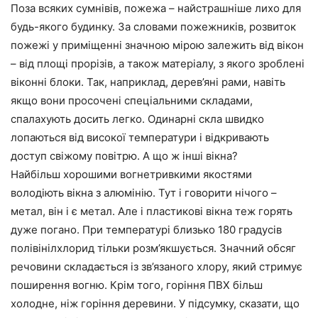
Поза всяких сумнівів, пожежа – найстрашніше лихо для
будь-якого будинку. За словами пожежників, розвиток
пожежі у приміщенні значною мірою залежить від вікон
– від площі прорізів, а також матеріалу, з якого зроблені
віконні блоки. Так, наприклад, дерев’яні рами, навіть
якщо вони просочені спеціальними складами,
спалахують досить легко. Одинарні скла швидко
лопаються від високої температури і відкривають
доступ свіжому повітрю. А що ж інші вікна?
Найбільш хорошими вогнетривкими якостями
володіють вікна з алюмінію. Тут і говорити нічого –
метал, він і є метал. Але і пластикові вікна теж горять
дуже погано. При температурі близько 180 градусів
полівінілхлорид тільки розм’якшується. Значний обсяг
речовини складається із зв’язаного хлору, який стримує
поширення вогню. Крім того, горіння ПВХ більш
холодне, ніж горіння деревини. У підсумку, сказати, що