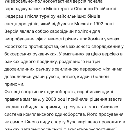
Універсально-полноконтактная версія почала
впроваджуватися в Міністерстві Оборони Російської
Федерації після турніру найсильніших бійців
спецпідрозділів, який відбувся в Москві в 1992 році.
Версія являла собою своєрідний полігон для
випробування ефективності різних прийомів в умовах
жорсткого протиборства, без захисного спорядження у
боксерських рукавичках. У змаганнях за цією версією в
рамках одного поєдинку, розділеного на три
двохвилинних раунду з хвилинною перервою між ними,
дозволялись удари рукою, ногою, кидки і больові
прийоми.
Фахівці спортивних єдиноборств, виробивши єдині
правила змагань, у 2003 році прийняли рішення звести
воєдино обидва напрямки, в результаті чого з’явилася
система комплексного єдиноборства. Його просування
як самостійного виду спорту було вирішено проводити в
рамках Загальноросійської фізкультурно-спортивної