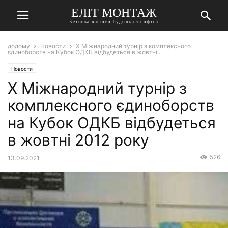
ЕЛІТ МОНТАЖ
Безпека вашого будинка та офіса
додому
Новости
X Міжнародний турнір з комплексного
єдиноборств на Кубок ОДКБ відбудеться в жовтні...
Новости
X Міжнародний турнір з
комплексного єдиноборств
на Кубок ОДКБ відбудеться
в жовтні 2012 року
526
13.09.2021