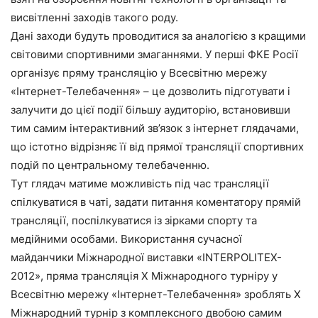
висвітленні заходів такого роду.
Дані заходи будуть проводитися за аналогією з кращими
світовими спортивними змаганнями. У перші ФКЕ Росії
організує пряму трансляцію у Всесвітню мережу
«Інтернет-Телебачення» – це дозволить підготувати і
залучити до цієї події більшу аудиторію, встановивши
тим самим інтерактивний зв’язок з інтернет глядачами,
що істотно відрізняє її від прямої трансляції спортивних
подій по центральному телебаченню.
Тут глядач матиме можливість під час трансляції
спілкуватися в чаті, задати питання коментатору прямій
трансляції, поспілкуватися із зірками спорту та
медійними особами. Використання сучасної
майданчики Міжнародної виставки «INTERPOLITEX-
2012», пряма трансляція X Міжнародного турніру у
Всесвітню мережу «Інтернет-Телебачення» зроблять X
Міжнародний турнір з комплексного двобою самим