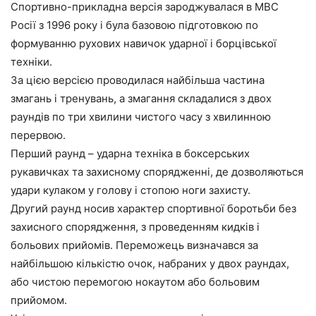
Спортивно-прикладна версія зароджувалася в МВС
Росії з 1996 року і була базовою підготовкою по
формуванню рухових навичок ударної і борцівської
техніки.
За цією версією проводилася найбільша частина
змагань і тренувань, а змагання складалися з двох
раундів по три хвилини чистого часу з хвилинною
перервою.
Перший раунд – ударна техніка в боксерських
рукавичках та захисному спорядженні, де дозволяються
удари кулаком у голову і стопою ноги захисту.
Другий раунд носив характер спортивної боротьби без
захисного спорядження, з проведенням кидків і
больових прийомів. Переможець визначався за
найбільшою кількістю очок, набраних у двох раундах,
або чистою перемогою нокаутом або больовим
прийомом.