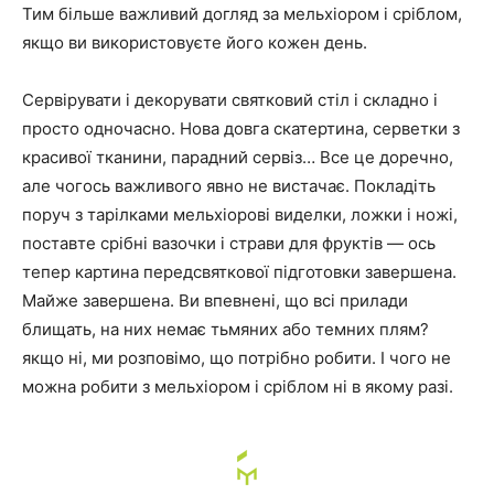
Тим більше важливий догляд за мельхіором і сріблом,
якщо ви використовуєте його кожен день.
Сервірувати і декорувати святковий стіл і складно і
просто одночасно. Нова довга скатертина, серветки з
красивої тканини, парадний сервіз… Все це доречно,
але чогось важливого явно не вистачає. Покладіть
поруч з тарілками мельхіорові виделки, ложки і ножі,
поставте срібні вазочки і страви для фруктів — ось
тепер картина передсвяткової підготовки завершена.
Майже завершена. Ви впевнені, що всі прилади
блищать, на них немає тьмяних або темних плям?
якщо ні, ми розповімо, що потрібно робити. І чого не
можна робити з мельхіором і сріблом ні в якому разі.