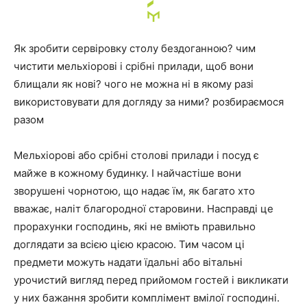
Як зробити сервіровку столу бездоганною? чим
чистити мельхіорові і срібні прилади, щоб вони
блищали як нові? чого не можна ні в якому разі
використовувати для догляду за ними? розбираємося
разом
Мельхіорові або срібні столові прилади і посуд є
майже в кожному будинку. І найчастіше вони
зворушені чорнотою, що надає їм, як багато хто
вважає, наліт благородної старовини. Насправді це
прорахунки господинь, які не вміють правильно
доглядати за всією цією красою. Тим часом ці
предмети можуть надати їдальні або вітальні
урочистий вигляд перед прийомом гостей і викликати
у них бажання зробити комплімент вмілої господині.