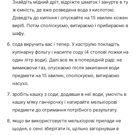
Знайдіть мідний дріт, відріжте шматок і занурте в ту
ж ємність, де вже розведена вода з кислотою.
Доведіть до кипіння і опускайте на 15 хвилин кожен
виріб. Потім споліскуємо, витираємо і прибираємо в
шафу.
сода виручить вас і тепер. У каструлю покладіть
кулінарну фольгу і насипте соду (4 столові ложки на
один літр води). Далі все як в попередній раді: не
вимикаючи газ, опускаємо після закипання води
предмети на 15 хвилин, споліскуємо, витираємо
насухо.
зробіть кашку з соди, додавши в неї води, умочіть в
кашку м’яку ганчірочку і натирайте мельхіорові
предмети до отримання потрібного результату.
якщо ви використовуєте мельхіорові прилади не
щодня, є сенс зберігати їх, щільно загорнувши в