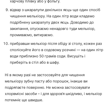
харчову плівку або у фольгу.
відвар з шкаралупи декількох яєць-ще один спосіб
чищення мельхіору. На один літр води кладемо
подрібнену шкаралупу двох яєць. Доводимо до
закипання, опускаємо ненадовго туди мельхіор,
промиваємо, витираємо.
прибравши мельхіор після обіду зі столу, кожен раз
споліскуйте його в содовому розчині — на один літр
води приблизно 50 грамів соди. Висушіть і
приберіть в стіл або в шафу.
Ні в якому разі не застосовуйте для чищення
мельхіору зубну пасту або порошок, інакше ви
подряпаєте поверхню. Не можна застосовувати
хлорвмісні засоби – і для здоров’я шкідливо, і мельхіор
потемніє ще швидше.