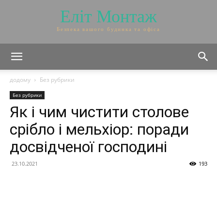
Еліт Монтаж
Безпека вашого будинка та офіса
додому
Без рубрики
Без рубрики
Як і чим чистити столове
срібло і мельхіор: поради
досвідченої господині
23.10.2021
193