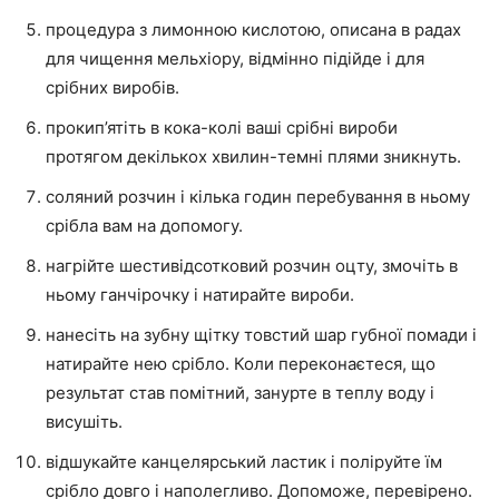
процедура з лимонною кислотою, описана в радах
для чищення мельхіору, відмінно підійде і для
срібних виробів.
прокип’ятіть в кока-колі ваші срібні вироби
протягом декількох хвилин-темні плями зникнуть.
соляний розчин і кілька годин перебування в ньому
срібла вам на допомогу.
нагрійте шестивідсотковий розчин оцту, змочіть в
ньому ганчірочку і натирайте вироби.
нанесіть на зубну щітку товстий шар губної помади і
натирайте нею срібло. Коли переконаєтеся, що
результат став помітний, занурте в теплу воду і
висушіть.
відшукайте канцелярський ластик і поліруйте їм
срібло довго і наполегливо. Допоможе, перевірено.