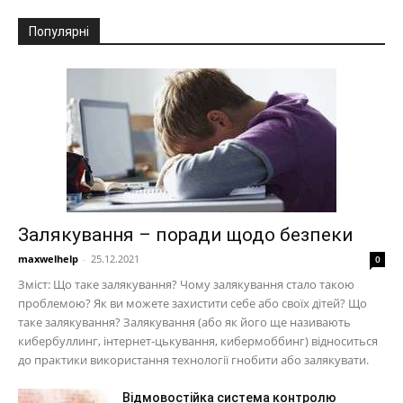
Популярні
Залякування – поради щодо безпеки
maxwelhelp
-
25.12.2021
0
Зміст: Що таке залякування? Чому залякування стало такою
проблемою? Як ви можете захистити себе або своїх дітей? Що
таке залякування? Залякування (або як його ще називають
кибербуллинг, інтернет-цькування, кибермоббинг) відноситься
до практики використання технології гнобити або залякувати.
Відмовостійка система контролю