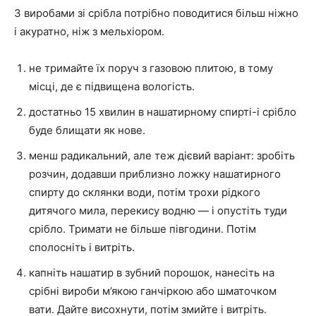
З виробами зі срібла потрібно поводитися більш ніжно
і акуратно, ніж з мельхіором.
не тримайте їх поруч з газовою плитою, в тому
місці, де є підвищена вологість.
достатньо 15 хвилин в нашатирному спирті-і срібло
буде блищати як нове.
менш радикальний, але теж дієвий варіант: зробіть
розчин, додавши приблизно ложку нашатирного
спирту до склянки води, потім трохи рідкого
дитячого мила, перекису водню — і опустіть туди
срібло. Тримати не більше півгодини. Потім
сполосніть і витріть.
капніть нашатир в зубний порошок, нанесіть на
срібні вироби м’якою ганчіркою або шматочком
вати. Дайте висохнути, потім змийте і витріть.