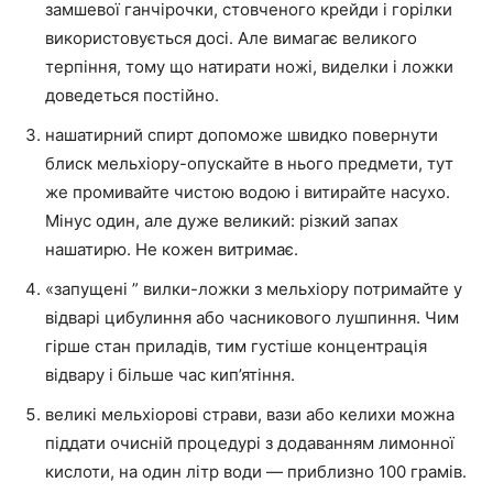
замшевої ганчірочки, стовченого крейди і горілки
використовується досі. Але вимагає великого
терпіння, тому що натирати ножі, виделки і ложки
доведеться постійно.
нашатирний спирт допоможе швидко повернути
блиск мельхіору-опускайте в нього предмети, тут
же промивайте чистою водою і витирайте насухо.
Мінус один, але дуже великий: різкий запах
нашатирю. Не кожен витримає.
«запущені ” вилки-ложки з мельхіору потримайте у
відварі цибулиння або часникового лушпиння. Чим
гірше стан приладів, тим густіше концентрація
відвару і більше час кип’ятіння.
великі мельхіорові страви, вази або келихи можна
піддати очисній процедурі з додаванням лимонної
кислоти, на один літр води — приблизно 100 грамів.