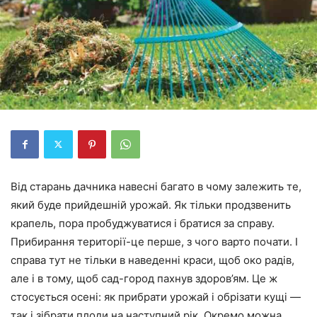
Від старань дачника навесні багато в чому залежить те,
який буде прийдешній урожай. Як тільки продзвенить
крапель, пора пробуджуватися і братися за справу.
Прибирання території-це перше, з чого варто почати. І
справа тут не тільки в наведенні краси, щоб око радів,
але і в тому, щоб сад-город пахнув здоров’ям. Це ж
стосується осені: як прибрати урожай і обрізати кущі —
так і зібрати плоди на наступний рік. Окремо можна