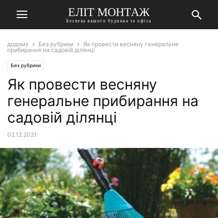
ЕЛІТ МОНТАЖ
Безпека вашого будинка та офіса
додому
Без рубрики
Як провести весняну генеральне
прибирання на садовій ділянці
Без рубрики
Як провести весняну
генеральне прибирання на
садовій ділянці
02.12.2021