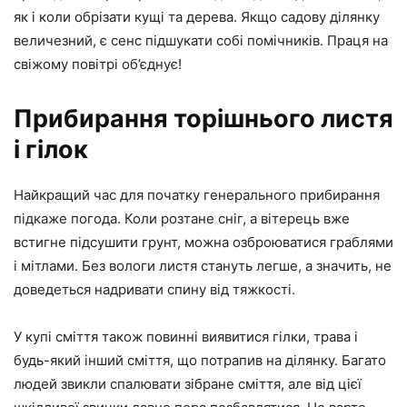
як і коли обрізати кущі та дерева. Якщо садову ділянку
величезний, є сенс підшукати собі помічників. Праця на
свіжому повітрі об’єднує!
Прибирання торішнього листя
і гілок
Найкращий час для початку генерального прибирання
підкаже погода. Коли розтане сніг, а вітерець вже
встигне підсушити грунт, можна озброюватися граблями
і мітлами. Без вологи листя стануть легше, а значить, не
доведеться надривати спину від тяжкості.
У купі сміття також повинні виявитися гілки, трава і
будь-який інший сміття, що потрапив на ділянку. Багато
людей звикли спалювати зібране сміття, але від цієї