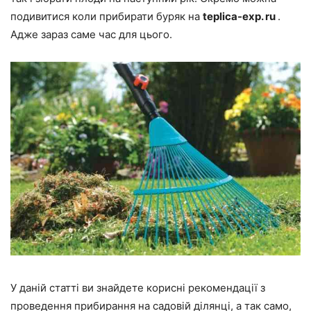
подивитися коли прибирати буряк на
teplica-
exp.
ru
.
Адже зараз саме час для цього.
У даній статті ви знайдете корисні рекомендації з
проведення прибирання на садовій ділянці, а так само,