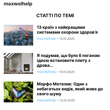
maxwelhelp
СТАТТІ ПО ТЕМІ
13 країн з найкращими
системами охорони здоров’я
maxwelhelp
-
15.10.2025
Я подумав, що було б поганою
ідеєю встановити плиту з
дрова...
maxwelhelp
-
15.10.2025
Морфо Метелик: Один з
небагатьох видів, який живе до
свого шуму
maxwelhelp
-
13.10.2025