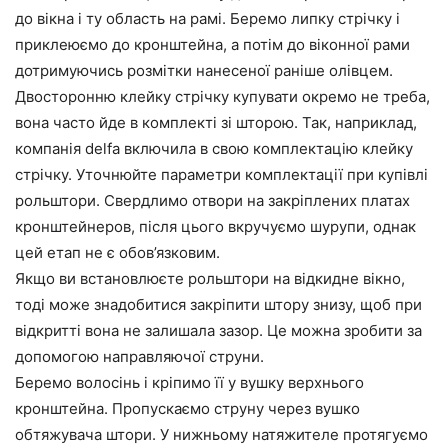
до вікна і ту область на рамі. Беремо липку стрічку і
приклеюємо до кронштейна, а потім до віконної рами
дотримуючись розмітки нанесеної раніше олівцем.
Двосторонню клейку стрічку купувати окремо не треба,
вона часто йде в комплекті зі шторою. Так, наприклад,
компанія delfa включила в свою комплектацію клейку
стрічку. Уточнюйте параметри комплектації при купівлі
рольштори. Свердлимо отвори на закріплених платах
кронштейнеров, після цього вкручуємо шурупи, однак
цей етап не є обов’язковим.
Якщо ви встановлюєте рольштори на відкидне вікно,
тоді може знадобитися закріпити штору знизу, щоб при
відкритті вона не залишала зазор. Це можна зробити за
допомогою направляючої струни.
Беремо волосінь і кріпимо її у вушку верхнього
кронштейна. Пропускаємо струну через вушко
обтяжувача штори. У нижньому натяжителе протягуємо