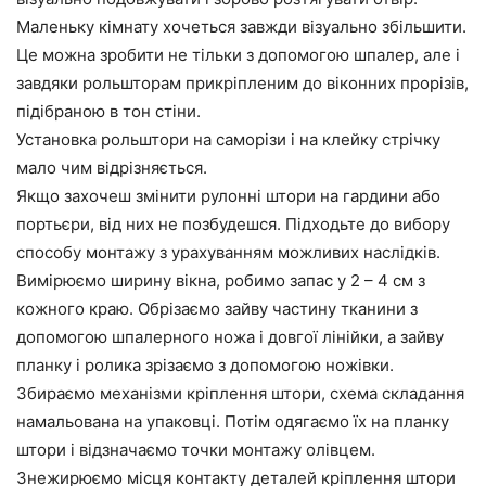
Маленьку кімнату хочеться завжди візуально збільшити.
Це можна зробити не тільки з допомогою шпалер, але і
завдяки рольшторам прикріпленим до віконних прорізів,
підібраною в тон стіни.
Установка рольштори на саморізи і на клейку стрічку
мало чим відрізняється.
Якщо захочеш змінити рулонні штори на гардини або
портьєри, від них не позбудешся. Підходьте до вибору
способу монтажу з урахуванням можливих наслідків.
Вимірюємо ширину вікна, робимо запас у 2 – 4 см з
кожного краю. Обрізаємо зайву частину тканини з
допомогою шпалерного ножа і довгої лінійки, а зайву
планку і ролика зрізаємо з допомогою ножівки.
Збираємо механізми кріплення штори, схема складання
намальована на упаковці. Потім одягаємо їх на планку
штори і відзначаємо точки монтажу олівцем.
Знежирюємо місця контакту деталей кріплення штори