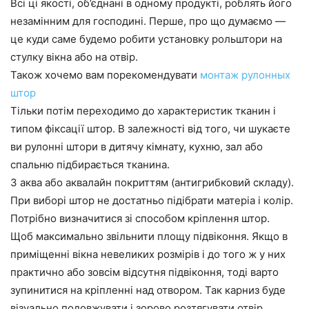
Всі ці якості, об’єднані в одному продукті, роблять його
незамінним для господині. Перше, про що думаємо —
це куди саме будемо робити установку рольштори на
стулку вікна або на отвір.
Також хочемо вам порекомендувати
монтаж рулонных
штор
Тільки потім переходимо до характеристик тканин і
типом фіксації штор. В залежності від того, чи шукаєте
ви рулонні штори в дитячу кімнату, кухню, зал або
спальню підбирається тканина.
З аква або аквалайн покриттям (антигрибковий складу).
При виборі штор не достатньо підібрати матеріа і колір.
Потрібно визначитися зі способом кріплення штор.
Щоб максимально звільнити площу підвіконня. Якщо в
приміщенні вікна невеликих розмірів і до того ж у них
практично або зовсім відсутня підвіконня, тоді варто
зупинитися на кріпленні над отвором. Так карниз буде
візуально подовжувати і зорово розтягувати отвір.