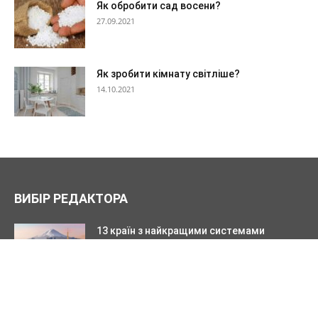
Як обробити сад восени?
27.09.2021
Як зробити кімнату світліше?
14.10.2021
ВИБІР РЕДАКТОРА
13 країн з найкращими системами
охорони здоров’я
15.10.2025
Я подумав, що було б поганою ідеєю
встановити плиту з дрова...