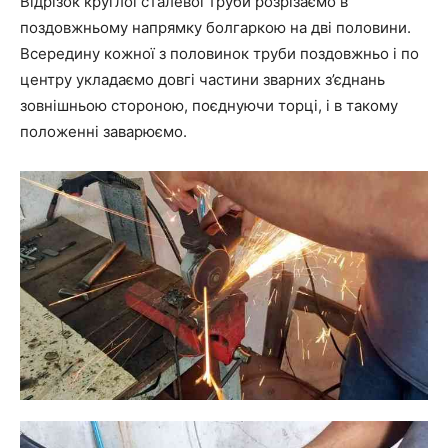
Відрізок круглої сталевої труби розрізаємо в
поздовжньому напрямку болгаркою на дві половини.
Всередину кожної з половинок труби поздовжньо і по
центру укладаємо довгі частини зварних з’єднань
зовнішньою стороною, поєднуючи торці, і в такому
положенні заварюємо.