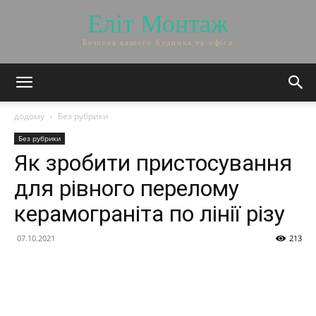
Еліт Монтаж
Безпека вашого будинка та офіса
додому
Без рубрики
Без рубрики
Як зробити пристосування
для рівного перелому
керамограніта по лінії різу
07.10.2021
213