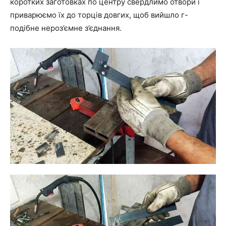
коротких заготовках по центру свердлимо отвори і
приварюємо їх до торців довгих, щоб вийшло г-
подібне нероз’ємне з’єднання.