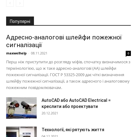
Популярні
Адресно-аналогові шлейфи пожежної
сигналізації
maxwelhelp
-
08.11.2021
0
Перш ніж приступити до розгляду міфів, спочатку визначимося з
термінологією, що ж таке адресно-аналогові (АА) шлейфи
пожежної сигналізації. ГОСТ Р 53325-2009 дає чіткі визначення
шлейфу пожежної сигналізації, а також адресного і аналоговому
пожежним повідомлювачам.
AutoCAD або AutoCAD Electrical =
креслити або проектувати
20.12.2021
Технології, які рятують життя
04.12.2021