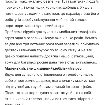
проста і максимально безпечна. Тут і контакти людей,
і рахунок… і купа інших корисних дрібниць. Якщо з
ними щось у людини станеться, це паралізує всю його
роботу, із засобу спілкування мобільний телефон
перетвориться в глухонімий апарат.
Проблема вірусів для сучасних мобільних телефонів
зараз одна з головних і існує вже кілька років. Всього
за два або три останніх роки вони заразили приблизно
десяток мільйонів трубок по всьому світу. А не так
давно подібна напасть досягла і нашої батьківщини,
тому для багатьох росіян дана тема стає актуальною.
Маленький, але шкідливий мобільний вірус
Вірус для сучасного стільникового телефону являє
собою програмне додаток, яке спочатку маскується
під яку-небудь гру або заманливий інтернет-файл.
Після того, як користувач завантажує його на свій
стільниковий телефон, починається тиха “підривна
діяльність”.