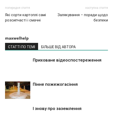
попередня стаття
наступна стаття
Які сорти картоплі самі
Залякування – поради щодо
розсипчасті і смачні
безпеки
maxwelhelp
СТАТТІ ПО ТЕМІ
БІЛЬШЕ ВІД АВТОРА
Приховане відеоспостереження
Пінне пожежогасіння
І знову про заземлення