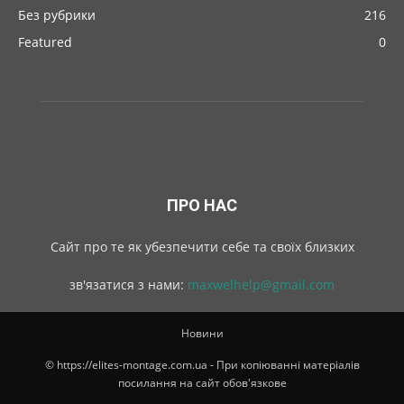
Без рубрики
216
Featured
0
ПРО НАС
Cайт про те як убезпечити себе та своїх близких
зв'язатися з нами:
maxwelhelp@gmail.com
Новини
© https://elites-montage.com.ua - При копіюванні матеріалів
посилання на сайт обов'язкове