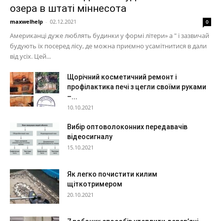
озера в штаті міннесота
maxwelhelp
-
02.12.2021
0
Американці дуже люблять будинки у формі літери» а " і зазвичай
будують їх посеред лісу, де можна приємно усамітнитися в дали
від усіх. Цей...
Щорічний косметичний ремонт і
профілактика печі з цегли своїми руками
–...
10.10.2021
Вибір оптоволоконних передавачів
відеосигналу
15.10.2021
Як легко почистити килим
щіткотримером
20.10.2021