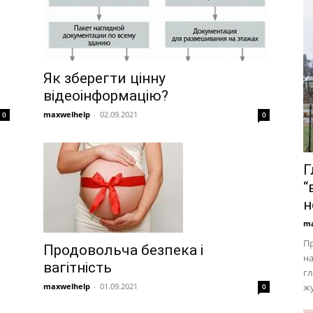
Як зберегти цінну
відеоінформацію?
maxwelhelp
-
02.09.2021
0
0
Г
“
н
ma
Пр
Продовольча безпека і
на
вагітність
гл
maxwelhelp
-
01.09.2021
жу
0