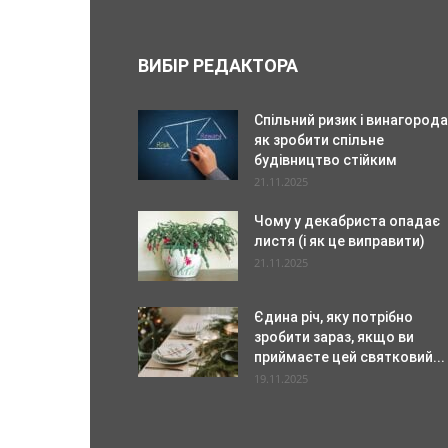
ВИБІР РЕДАКТОРА
Спільний ризик і винагорода
як зробити спільне
будівництво стійким
21.11.2025
Чому у декабриста опадає
листя (і як це виправити)
21.11.2025
Єдина річ, яку потрібно
зробити зараз, якщо ви
приймаєте цей святковий...
19.11.2025