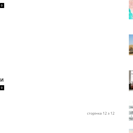
0
ми
0
сторінка 12 з 12