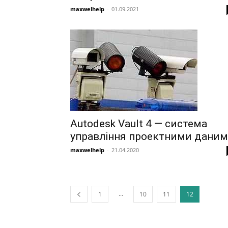
maxwelhelp
-
01.09.2021
Autodesk Vault 4 — система
управління проектними дани
maxwelhelp
-
21.04.2020
...
1
10
11
12