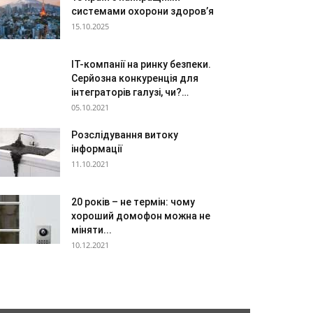
системами охорони здоров’я
15.10.2025
IT-компанії на ринку безпеки.
Серйозна конкуренція для
інтеграторів галузі, чи?…
05.10.2021
Розслідування витоку
інформації
11.10.2021
20 років – не термін: чому
хороший домофон можна не
міняти...
10.12.2021