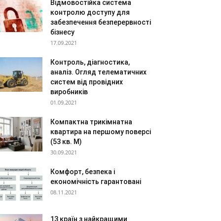
Відмовостійка система
контролю доступу для
забезпечення безперервності
бізнесу
17.09.2021
Контроль, діагностика,
аналіз. Огляд телематичних
систем від провідних
виробників
01.09.2021
Компактна трикімнатна
квартира на першому поверсі
(53 кв. М)
30.09.2021
Комфорт, безпека і
економічність гарантовані
08.11.2021
13 країн з найкращими