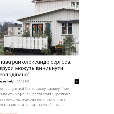
лава ран олександр сергєєв:
віруси можуть виникнути
есподівано”
xwelhelp
-
20.12.2021
0
о першу в світі бактеріальну вакцину (її ще
зивають "кефірної") проти covid-19 розповів
ава ран олександр сергєєв, спілкуючись з
рналістами під час загальних зборів...