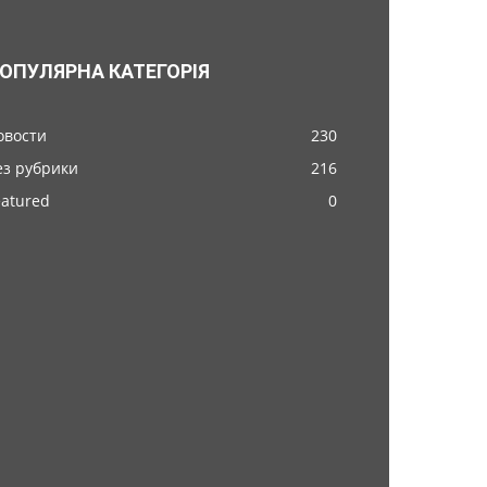
ОПУЛЯРНА КАТЕГОРІЯ
овости
230
ез рубрики
216
eatured
0