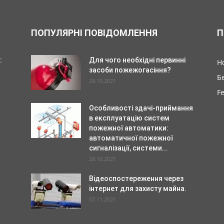
ПОПУЛЯРНІ ПОВІДОМЛЕННЯ
П
:
Для чого необхідні первинні
Н
засоби пожежогасіння?
Б
29.10.2021
F
Особливості здачі-приймання
в експлуатацію систем
пожежної автоматики:
автоматичної пожежної
сигналізації, системи...
28.10.2021
Відеоспостереження через
інтернет для захисту майна.
07.11.2021