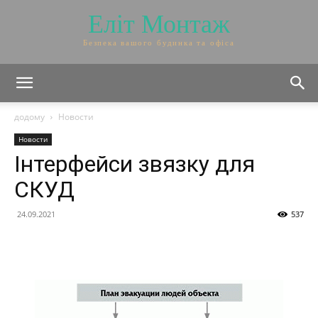
Еліт Монтаж
Безпека вашого будинка та офіса
додому
Новости
Новости
Інтерфейси звязку для
СКУД
24.09.2021
537