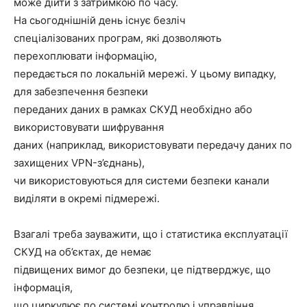
може дійти з затримкою по часу.
На сьогоднішній день існує безліч
спеціалізованих програм, які дозволяють
перехоплювати інформацію,
передається по локальній мережі. У цьому випадку,
для забезпечення безпеки
переданих даних в рамках СКУД необхідно або
використовувати шифрування
даних (наприклад, використовувати передачу даних по
захищених VPN-з’єднань),
чи використовуються для системи безпеки канали
виділяти в окремі підмережі.
Взагалі треба зауважити, що і статистика експлуатації
СКУД на об’єктах, де немає
підвищених вимог до безпеки, це підтверджує, що
інформація,
що циркулює по системі контролю і управління