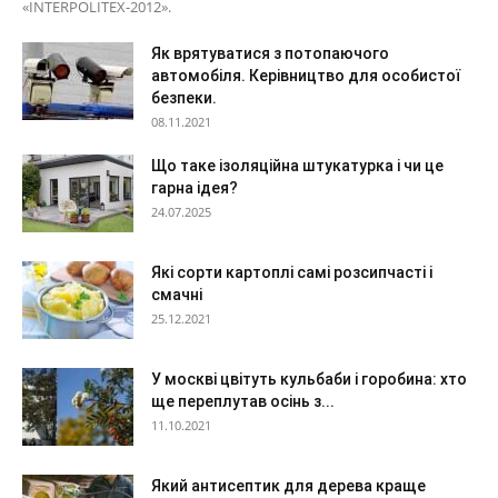
«INTERPOLITEX-2012».
Як врятуватися з потопаючого
автомобіля. Керівництво для особистої
безпеки.
08.11.2021
Що таке ізоляційна штукатурка і чи це
гарна ідея?
24.07.2025
Які сорти картоплі самі розсипчасті і
смачні
25.12.2021
У москві цвітуть кульбаби і горобина: хто
ще переплутав осінь з...
11.10.2021
Який антисептик для дерева краще