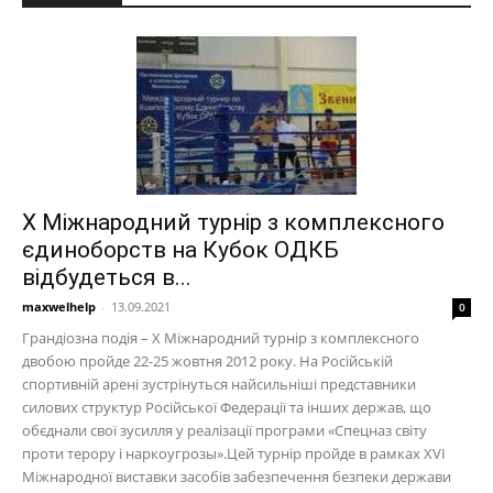
X Міжнародний турнір з комплексного
єдиноборств на Кубок ОДКБ
відбудеться в...
maxwelhelp
-
13.09.2021
0
Грандіозна подія – X Міжнародний турнір з комплексного
двобою пройде 22-25 жовтня 2012 року. На Російській
спортивній арені зустрінуться найсильніші представники
силових структур Російської Федерації та інших держав, що
обєднали свої зусилля у реалізації програми «Спецназ світу
проти терору і наркоугрозы».Цей турнір пройде в рамках XVI
Міжнародної виставки засобів забезпечення безпеки держави