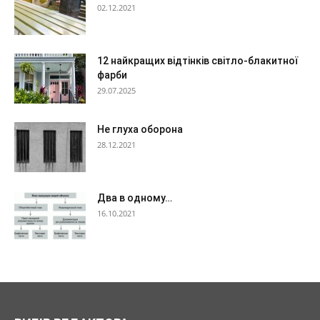
02.12.2021
12 найкращих відтінків світло-блакитної
фарби
29.07.2025
Не глуха оборона
28.12.2021
Два в одному…
16.10.2021