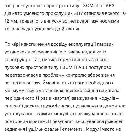
запірно-пускового пристрою типу ГЗСМ або ГАВЗ.
Діаметр умовного проходу цих ЗПУ становив всього 10-
12 мм, тривалість випуску вогнегасної газу нормами
того часу допускалася до 2 хвилин.
По мірі накопичення досвіду експлуатації газових
установок все очевидніше ставали недоліки їх
конструкції. Так, низька герметичність запірно-
пускових пристроїв типу ГЗСМ і ГАВЗ поступово
перетворилася в проблему контролю збереження
вогнегасної газу. Ймовірність втрати необхідного
мінімуму газу в установках пожежогасіння вимагала
періодичного (1 раз в квартал) зважування модулів –
операції досить трудомісткою, що включала демонтаж
устаткування і важких модулів, їх зважування на вагах і
повторний монтаж. В результаті зношувалися різьбові
з’єднання і ущільнювальні елементи. Модулі часто не