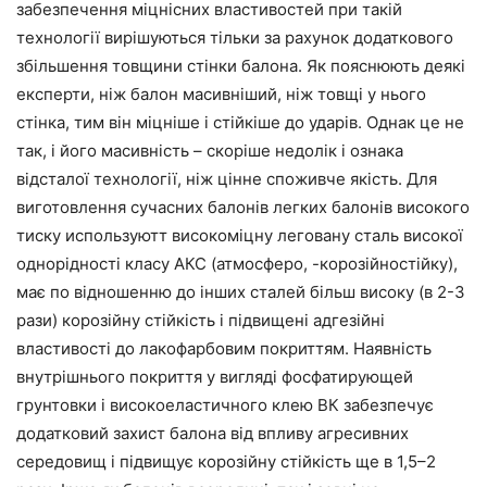
забезпечення міцнісних властивостей при такій
технології вирішуються тільки за рахунок додаткового
збільшення товщини стінки балона. Як пояснюють деякі
експерти, ніж балон масивніший, ніж товщі у нього
стінка, тим він міцніше і стійкіше до ударів. Однак це не
так, і його масивність – скоріше недолік і ознака
відсталої технології, ніж цінне споживче якість. Для
виготовлення сучасних балонів легких балонів високого
тиску используютт високоміцну леговану сталь високої
однорідності класу АКС (атмосферо, -корозійностійку),
має по відношенню до інших сталей більш високу (в 2-3
рази) корозійну стійкість і підвищені адгезійні
властивості до лакофарбовим покриттям. Наявність
внутрішнього покриття у вигляді фосфатирующей
грунтовки і високоеластичного клею ВК забезпечує
додатковий захист балона від впливу агресивних
середовищ і підвищує корозійну стійкість ще в 1,5–2