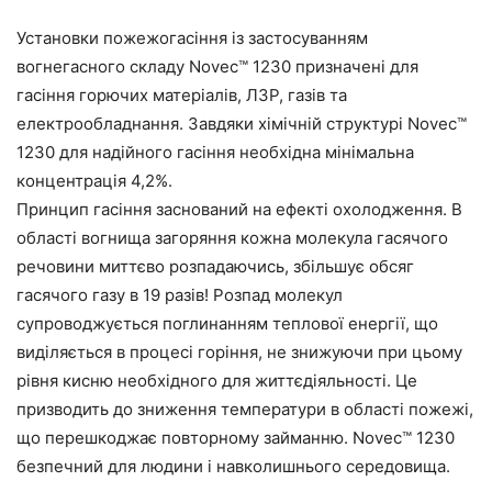
Установки пожежогасіння із застосуванням
вогнегасного складу Novec™ 1230 призначені для
гасіння горючих матеріалів, ЛЗР, газів та
електрообладнання. Завдяки хімічній структурі Novec™
1230 для надійного гасіння необхідна мінімальна
концентрація 4,2%.
Принцип гасіння заснований на ефекті охолодження. В
області вогнища загоряння кожна молекула гасячого
речовини миттєво розпадаючись, збільшує обсяг
гасячого газу в 19 разів! Розпад молекул
супроводжується поглинанням теплової енергії, що
виділяється в процесі горіння, не знижуючи при цьому
рівня кисню необхідного для життєдіяльності. Це
призводить до зниження температури в області пожежі,
що перешкоджає повторному займанню. Novec™ 1230
безпечний для людини і навколишнього середовища.