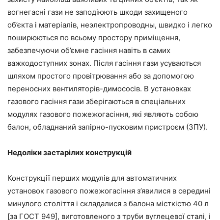
вогнегасні гази не заподіюють шкоди захищеного
об’єкта і матеріалів, неэлектропроводны, швидко і легко
поширюються по всьому простору приміщення,
забезпечуючи об’ємне гасіння навіть в самих
важкодоступних зонах. Після гасіння гази усуваються
шляхом простого провітрювання або за допомогою
переносних вентиляторів-димососів. В установках
газового гасіння гази зберігаються в спеціальних
модулях газового пожежогасіння, які являють собою
балон, обладнаний запірно-пусковим пристроєм (ЗПУ).
Недоліки застарілих конструкцій
Конструкції перших модулів для автоматичних
установок газового пожежогасіння з’явилися в середині
минулого століття і складалися з балона місткістю 40 л
[за ГОСТ 949], виготовленого з труби вуглецевої сталі, і