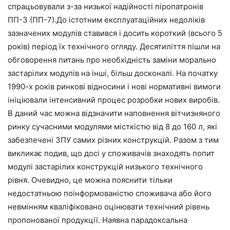
спрацьовували з-за низької надійності піропатронів
ПП-3 (ПП-7).До істотним експлуатаційних недоліків
зазначених модулів ставився і досить короткий (всього 5
років) період їх технічного огляду. Десятиліття пішли на
обговорення питань про необхідність заміни морально
застарілих модулів на інші, більш досконалі. На початку
1990-х років ринкові відносини і нові нормативні вимоги
ініціювали інтенсивний процес розробки нових виробів.
В даний час можна відзначити наповнення вітчизняного
ринку сучасними модулями місткістю від 8 до 160 л, які
забезпечені ЗПУ самих різних конструкцій. Разом з тим
викликає подив, що досі у споживачів знаходять попит
модулі застарілих конструкцій низького технічного
рівня. Очевидно, це можна пояснити тільки
недостатньою поінформованістю споживача або його
невмінням кваліфіковано оцінювати технічний рівень
пропонованої продукції. Наявна парадоксальна