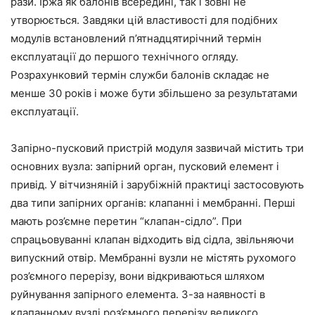
рази. Іржа як балонів всередині, так і зовні не
утворюється. Завдяки цій властивості для подібних
модулів встановлений п’ятнадцятирічний термін
експлуатації до першого технічного огляду.
Розрахунковий термін служби балонів складає не
менше 30 років і може бути збільшено за результатами
експлуатації.
Запірно-пусковий пристрій модуля зазвичай містить три
основних вузла: запірний орган, пусковий елемент і
привід. У вітчизняній і зарубіжній практиці застосовують
два типи запірних органів: клапанні і мембранні. Перші
мають роз’ємне перетин “клапан-сідло”. При
спрацьовуванні клапан відходить від сідла, звільняючи
випускний отвір. Мембранні вузли не містять рухомого
роз’ємного перерізу, вони відкриваються шляхом
руйнування запірного елемента. З-за наявності в
клапанному вузлі роз’ємного перерізу великого