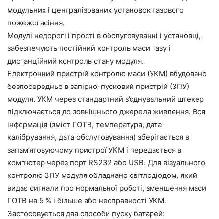
модульних і централізованих установок газового
пожежогасіння.
Модулі недорогі і прості в обслуговуванні і установці,
забезпечують постійний контроль маси газу і
дистанційний контроль стану модуля.
Електронний пристрій контролю маси (УКМ) вбудовано
безпосередньо в запірно-пусковий пристрій (ЗПУ)
модуля. УКМ через стандартний з’єднувальний штекер
підключається до зовнішнього джерела живлення. Вся
інформація (зміст ГОТВ, температура, дата
калібрування, дата обслуговування) зберігається в
запам’ятовуючому пристрої УКМ і передається в
комп’ютер через порт RS232 або USB. Для візуального
контролю ЗПУ модуля обладнано світлодіодом, який
видає сигнали про нормальної роботі, зменшення маси
ГОТВ на 5 % і більше або несправності УКМ.
Застосовується два способи пуску батарей: