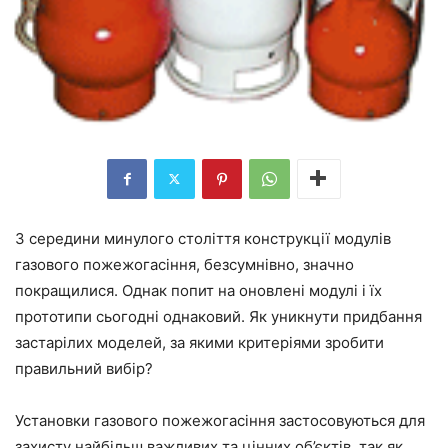
З середини минулого століття конструкції модулів
газового пожежогасіння, безсумнівно, значно
покращилися. Однак попит на оновлені модулі і їх
прототипи сьогодні однаковий. Як уникнути придбання
застарілих моделей, за якими критеріями зробити
правильний вибір?
Установки газового пожежогасіння застосовуються для
захисту найбільш важливих та цінних об’єктів, так як