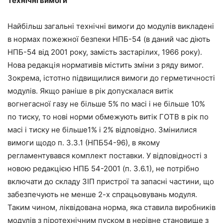
Технічні вимоги
Найбільш загальні технічні вимоги до модулів викладені
в нормах пожежної безпеки НПБ-54 (в даний час діють
НПБ-54 від 2001 року, замість застарілих, 1966 року).
Нова редакція нормативів містить зміни з ряду вимог.
Зокрема, істотно підвищилися вимоги до герметичності
модулів. Якщо раніше в рік допускалася витік
вогнегасної газу не більше 5% по масі і не більше 10%
по тиску, то нові норми обмежують витік ГОТВ в рік по
масі і тиску не більше1% і 2% відповідно. Змінилися
вимоги щодо п. 3.3.1 (НПБ54-96), в якому
регламентувався комплект поставки. У відповідності з
новою редакцією НПБ 54-2001 (п. 3.6.1), не потрібно
включати до складу ЗІП пристрої та запасні частини, що
забезпечують не менше 2-х спрацьовувань модуля.
Таким чином, ліквідована норма, яка ставила виробників
модулів з піротехнічним пуском в нерівне становище з