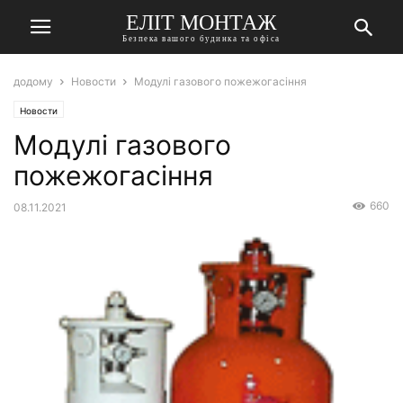
ЕЛІТ МОНТАЖ
Безпека вашого будинка та офіса
додому
Новости
Модулі газового пожежогасіння
Новости
Модулі газового
пожежогасіння
660
08.11.2021