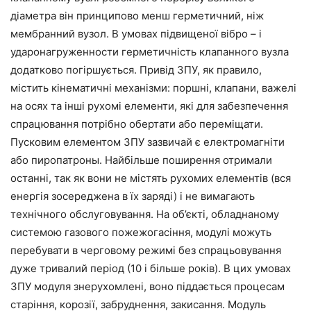
діаметра він принципово менш герметичний, ніж
мембранний вузол. В умовах підвищеної вібро – і
ударонагруженности герметичність клапанного вузла
додатково погіршується. Привід ЗПУ, як правило,
містить кінематичні механізми: поршні, клапани, важелі
на осях та інші рухомі елементи, які для забезпечення
спрацювання потрібно обертати або переміщати.
Пусковим елементом ЗПУ зазвичай є електромагніти
або пиропатроны. Найбільше поширення отримали
останні, так як вони не містять рухомих елементів (вся
енергія зосереджена в їх заряді) і не вимагають
технічного обслуговування. На об’єкті, обладнаному
системою газового пожежогасіння, модулі можуть
перебувати в черговому режимі без спрацьовування
дуже тривалий період (10 і більше років). В цих умовах
ЗПУ модуля знерухомлені, воно піддається процесам
старіння, корозії, забруднення, закисання. Модуль