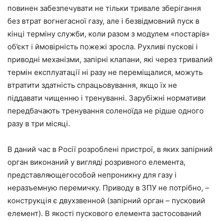
повинен забезпечувати не тільки тривале зберігання
без втрат вогнегасної газу, але і безвідмовний пуск в
кінці терміну служби, коли разом з модулем «постарів»
об’єкт і ймовірність пожежі зросла. Рухливі пускові і
приводні механізми, запірні клапани, які через тривалий
термін експлуатації ні разу не переміщалися, можуть
втратити здатність спрацьовування, якщо їх не
піддавати чищенню і тренуванні. Зарубіжні нормативи
передбачають тренування соленоїда не рідше одного
разу в три місяці.
В даний час в Росії розроблені пристрої, в яких запірний
орган виконаний у вигляді розривного елемента,
представляющегособой непроникну для газу і
неразъемную перемичку. Приводу в ЗПУ не потрібно, –
конструкція є двухзвенной (запірний орган – пусковий
елемент). В якості пускового елемента застосований