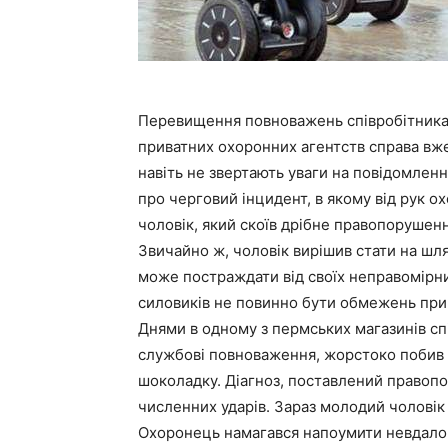
Перевищення повноважень співробітника
приватних охоронних агентств справа вже з
навіть не звертають уваги на повідомленн
про черговий інцидент, в якому від рук 
чоловік, який скоїв дрібне правопорушенн
Звичайно ж, чоловік вирішив стати на шля
може постраждати від своїх неправомірних 
силовиків не повинно бути обмежень при 
Днями в одному з пермських магазинів с
службові повноваження, жорстоко побив 
шоколадку. Діагноз, поставлений правопо
численних ударів. Зараз молодий чоловік
Охоронець намагався напоумити невдалог