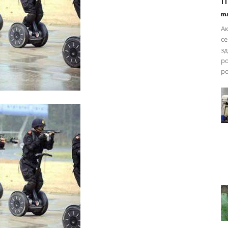
п
ma
Ак
се
зд
ро
ро