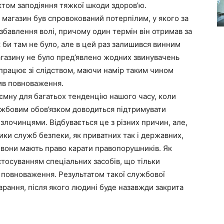
ктом заподіяння тяжкої шкоди здоров’ю.
 магазин був спровокований потерпілим, у якого за
збавлення волі, причому один термін він отримав за
к би там не було, але в цей раз залишився винним
агазину не було пред’явлено жодних звинувачень
івпрацює зі слідством, маючи намір таким чином
ив повноваження.
ємну для багатьох тенденцію нашого часу, коли
ужбовим обов’язком доводиться підтримувати
 злочинцями. Відбувається це з різних причин, але,
ники служб безпеки, як приватних так і державних,
 вони мають право карати правопорушників. Як
астосуванням спеціальних засобів, що тільки
повноваження. Результатом такої службової
рання, після якого людині буде назавжди закрита