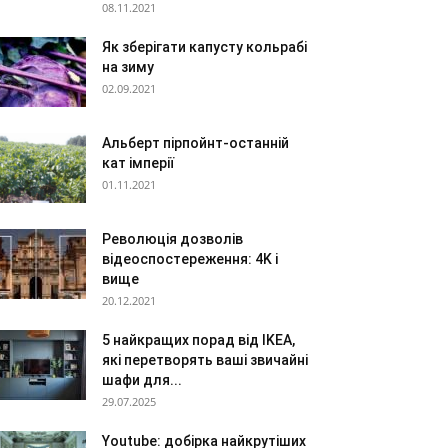
08.11.2021
Як зберігати капусту кольрабі
на зиму
02.09.2021
Альберт пірпойнт-останній
кат імперії
01.11.2021
Революція дозволів
відеоспостереження: 4K і
вище
20.12.2021
5 найкращих порад від IKEA,
які перетворять ваші звичайні
шафи для...
29.07.2025
Youtube: добірка найкрутіших