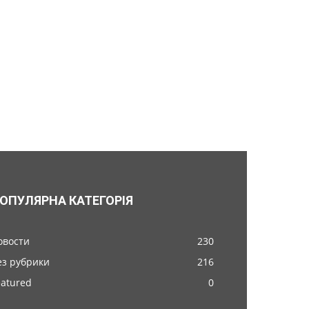
ОПУЛЯРНА КАТЕГОРІЯ
овости
230
ез рубрики
216
eatured
0