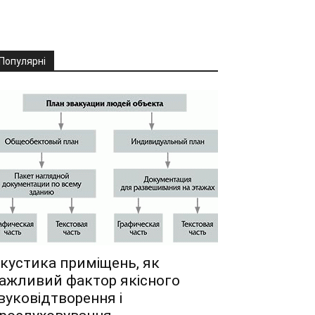
Популярні
кустика приміщень, як
ажливий фактор якісного
вуковідтворення і