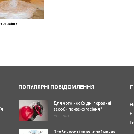
жогасіння
ПОПУЛЯРНІ ПОВІДОМЛЕННЯ
П
Для чого необхідні первинні
Н
’я
засоби пожежогасіння?
Б
29.10.2021
F
Особливості здачі-приймання