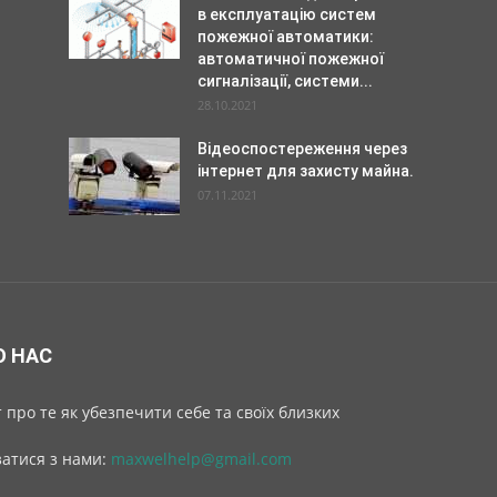
в експлуатацію систем
пожежної автоматики:
автоматичної пожежної
сигналізації, системи...
28.10.2021
Відеоспостереження через
інтернет для захисту майна.
07.11.2021
О НАС
 про те як убезпечити себе та своїх близких
затися з нами:
maxwelhelp@gmail.com