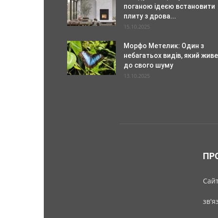
поганою ідеєю встановити
плиту з дрова...
15.10.2025
Морфо Метелик: Один з
небагатьох видів, який живе
до свого шуму
13.10.2025
ПР
Cайт
зв'я