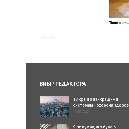
Пінне поже
ВИБІР РЕДАКТОРА
13 країн з найкращими
системами охорони здоров
15.10.2025
Я подумав, що було б