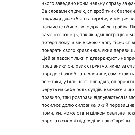
нього заведено кримінальну справу за фа
За словами слідчих, співробітник безпеки
плечима два отбытых терміну у місцях по
навмисне вбивство, а другий за грабіж. Я
саме охоронець, так як адміністрацією м
потерпілому, а він в свою чергу тісно сп
покарати свого кривдника, який перевищ
Цей випадок тільки підтверджують непри
працівники силових структур, яким за сл
порядок і запобігати злочину, самі стають
все-таки, у більшості випадків, співробіт
беруть на себе роль суддів, вважаючи що
правило, такі розправи відбуваються із з
посилює долю силовика, який перевищив 
помилки, може стати цілком реальне пока
дорога в силові підрозділи нашої країни.