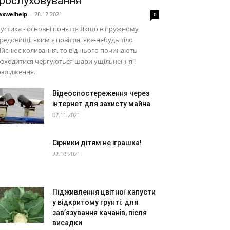
рослуховування
xwelhelp
-
28.12.2021
0
устика - основні поняття Якщо в пружному
редовищі, яким є повітря, яке-небудь тіло
ійснює коливання, то від нього починають
зходитися чергуються шари ущільнення і
зрідження.
Відеоспостереження через
інтернет для захисту майна.
07.11.2021
Сірники дітям не іграшка!
22.10.2021
Підживлення цвітної капусти
у відкритому грунті: для
зав’язування качанів, після
висадки