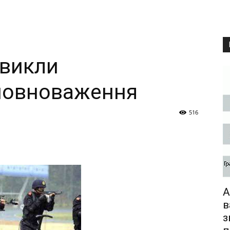
звикли
повноваження
516
А
в
з