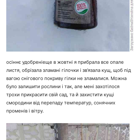
осіннє удобреніеще в жовтні я прибрала все опале
листя, обрізала зламані гілочки і зв’язала кущ, щоб під
вагою снігового покриву гілки не зламалися. Можна
було залишити рослини і так, але мені захотілося
трохи прикрасити свій сад, та й захистити кущі
смородини від перепаду температур, сонячних
променів і вітру.