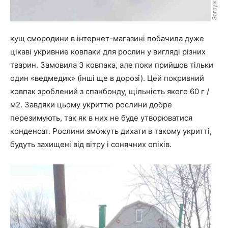
кущ смородини в інтернет-магазині побачила дуже
цікаві укривние ковпаки для рослин у вигляді різних
тварин. Замовила 3 ковпака, але поки прийшов тільки
один «ведмедик» (інші ще в дорозі). Цей покривний
ковпак зроблений з спанбонду, щільність якого 60 г /
м2. Завдяки цьому укриттю рослини добре
перезимують, так як в них не буде утворюватися
конденсат. Рослини зможуть дихати в такому укритті,
будуть захищені від вітру і сонячних опіків.