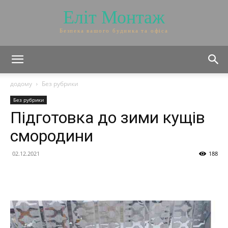
Еліт Монтаж
Безпека вашого будинка та офіса
додому
Без рубрики
Без рубрики
Підготовка до зими кущів
смородини
02.12.2021
188