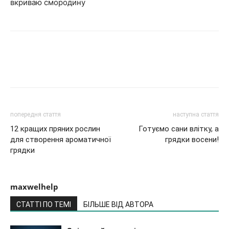
вкриваю смородину
попередня стаття
наступна стаття
12 кращих пряних рослин
Готуємо сани влітку, а
для створення ароматичної
грядки восени!
грядки
maxwelhelp
СТАТТІ ПО ТЕМІ
БІЛЬШЕ ВІД АВТОРА