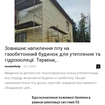
Зовнішнє напилення ппу на
газобетонний будинок для утеплення та
гідроізоляції. Терміни,...
maxwelhelp
-
02.12.2021
0
Введення За допомогою пінополіуретану можна утеплити будь-
яку споруду, включаючи будинок з газобетону. Процес
напилення піною ппу досить простий і швидкий при наявності
обладнання. Цей...
Вдосконалення пожежної безпеки в
рамках реалізації системи 5S.