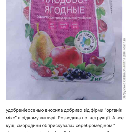
удобреніеосенью вносила добриво від фірми “органік
мікс” в рідкому вигляді. Розводила по інструкції. А все
кущі смородини обприскувала» серебромедіном ”