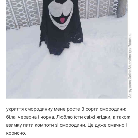
укриття смородиниу мене росте 3 сорти смородини:
біла, червона і чорна. Люблю їсти свіжі ягідки, а також
взимку пити компоти зі смородини. Це дуже смачно і
корисно.