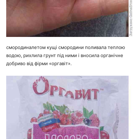
смородиналетом кущі смородини поливала теплою
водою, рихлила грунт під ними і вносила органічне
добриво від фірми «оргавіт».