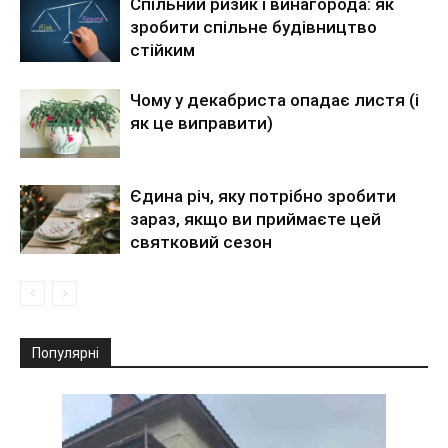
Спільний ризик і винагорода: як
зробити спільне будівництво
стійким
Чому у декабриста опадає листя (і
як це виправити)
Єдина річ, яку потрібно зробити
зараз, якщо ви приймаєте цей
святковий сезон
Популярні