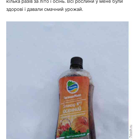
кілька разів за літо і осінь. Всі рослини у мене були
здорові і давали смачний урожай.