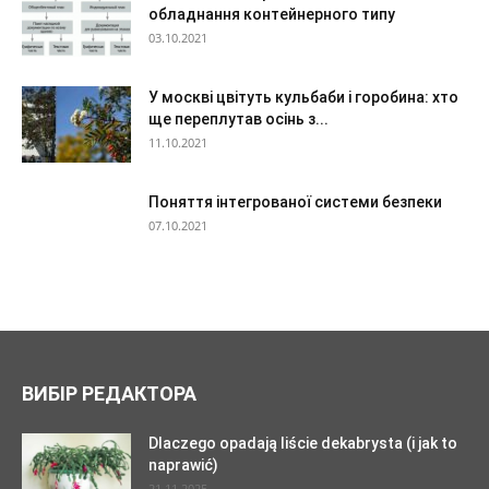
обладнання контейнерного типу
03.10.2021
У москві цвітуть кульбаби і горобина: хто
ще переплутав осінь з...
11.10.2021
Поняття інтегрованої системи безпеки
07.10.2021
ВИБІР РЕДАКТОРА
Dlaczego opadają liście dekabrysta (i jak to
naprawić)
21.11.2025