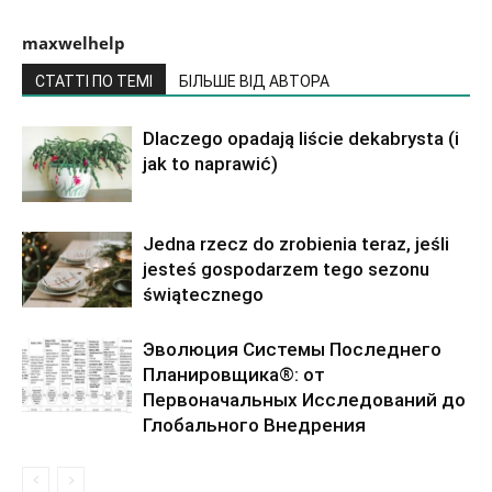
maxwelhelp
СТАТТІ ПО ТЕМІ
БІЛЬШЕ ВІД АВТОРА
Dlaczego opadają liście dekabrysta (i
jak to naprawić)
Jedna rzecz do zrobienia teraz, jeśli
jesteś gospodarzem tego sezonu
świątecznego
Эволюция Системы Последнего
Планировщика®: от
Первоначальных Исследований до
Глобального Внедрения