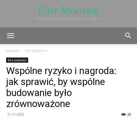
Еліт Монтаж
Безпека вашого будинка та офіса
додому
Без рубрики
Без рубрики
Wspólne ryzyko i nagroda:
jak sprawić, by wspólne
budowanie było
zrównoważone
21.11.2025
20