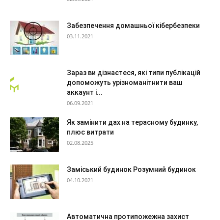
Забезпечення домашньої кібербезпеки
03.11.2021
Зараз ви дізнаєтеся, які типи публікацій
допоможуть урізноманітнити ваш
аккаунт і...
06.09.2021
Як замінити дах на терасному будинку,
плюс витрати
02.08.2025
Заміський будинок Розумний будинок
04.10.2021
Автоматична протипожежна захист