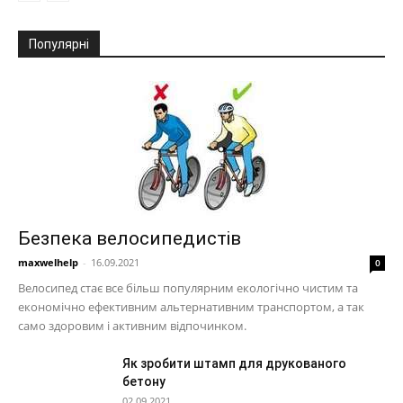
Популярні
Безпека велосипедистів
maxwelhelp
-
16.09.2021
0
Велосипед стає все більш популярним екологічно чистим та
економічно ефективним альтернативним транспортом, а так
само здоровим і активним відпочинком.
Як зробити штамп для друкованого
бетону
02.09.2021