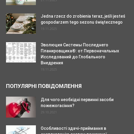
Jedna rzecz do zrobienia teraz, jeśli jesteś
gospodarzem tego sezonu świątecznego
19.11.2025
Эволюция Системы Последнего
Планировщика®: от Первоначальных
Исследований до Глобального
Внедрения
19.11.2025
ПОПУЛЯРНІ ПОВІДОМЛЕННЯ
Для чого необхідні первинні засоби
пожежогасіння?
29.10.2021
Особливості здачі-приймання в