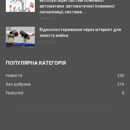
експлуатацію систем пожежної
автоматики: автоматичної пожежної
сигналізації, системи...
28.10.2021
Відеоспостереження через інтернет для
захисту майна.
07.11.2021
ПОПУЛЯРНА КАТЕГОРІЯ
Новости
230
Без рубрики
216
Featured
0