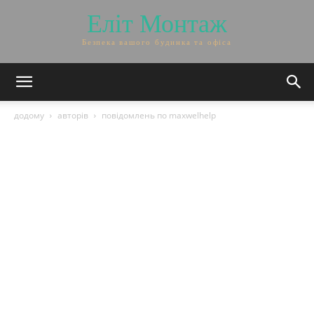
Еліт Монтаж
Безпека вашого будинка та офіса
додому
авторів
повідомлень по maxwelhelp