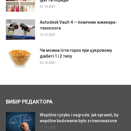
ідеї та поради
01.10.2021
Autodesk Vault 4 — помічник інженера-
технолога
16.12.2021
Чи можна їсти горох при цукровому
діабеті 1 і 2 типу
22.10.2021
ВИБІР РЕДАКТОРА
Wspólne ryzyko i nagroda: jak sprawić, by
wspólne budowanie było zrównoważone
21.11.2025