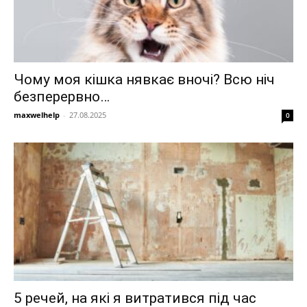
Чому моя кішка нявкає вночі? Всю ніч
безперервно…
maxwelhelp
-
27.08.2025
0
5 речей, на які я витратився під час