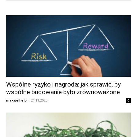
Wspólne ryzyko i nagroda: jak sprawić, by
wspólne budowanie było zrównoważone
maxwelhelp
-
21.11.2025
0