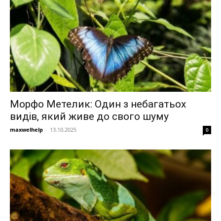
Морфо Метелик: Один з небагатьох
видів, який живе до свого шуму
maxwelhelp
-
13.10.2025
0