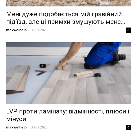
Мені дуже подобається мій гравійний
під’їзд, але ці примхи змушують мене...
maxwelhelp
-
31.07.2025
0
LVP проти ламінату: відмінності, плюси і
мінуси
maxwelhelp
-
30.07.2025
0