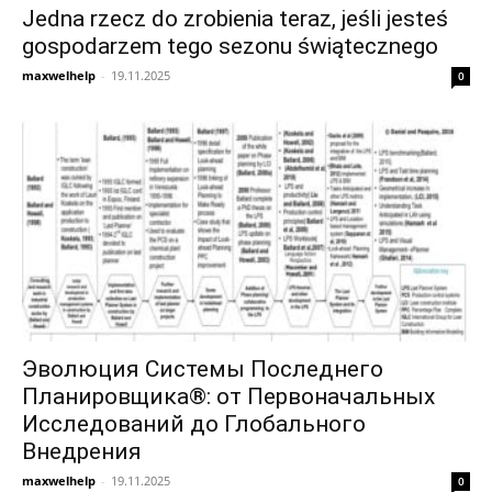
Jedna rzecz do zrobienia teraz, jeśli jesteś
gospodarzem tego sezonu świątecznego
maxwelhelp
-
19.11.2025
0
Эволюция Системы Последнего
Планировщика®: от Первоначальных
Исследований до Глобального
Внедрения
maxwelhelp
-
19.11.2025
0