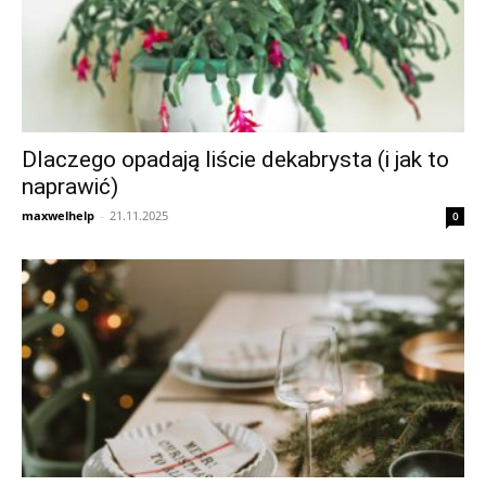
Dlaczego opadają liście dekabrysta (i jak to
naprawić)
maxwelhelp
-
21.11.2025
0