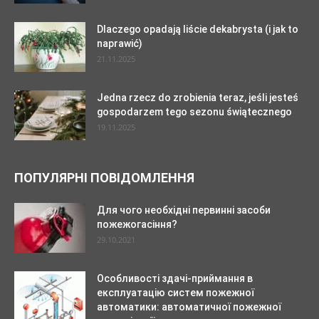
Dlaczego opadają liście dekabrysta (i jak to
naprawić)
21.11.2025
Jedna rzecz do zrobienia teraz, jeśli jesteś
gospodarzem tego sezonu świątecznego
19.11.2025
ПОПУЛЯРНІ ПОВІДОМЛЕННЯ
Для чого необхідні первинні засоби
пожежогасіння?
29.10.2021
Особливості здачі-приймання в
експлуатацію систем пожежної
автоматики: автоматичної пожежної