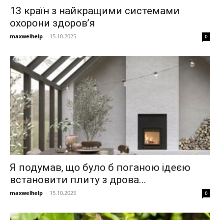
13 країн з найкращими системами
охорони здоров’я
maxwelhelp
-
15.10.2025
0
Я подумав, що було б поганою ідеєю
встановити плиту з дрова...
maxwelhelp
-
15.10.2025
0