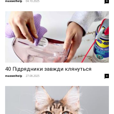
maxwelhelp
-
04.10.2025
0
40 Підрядники завжди клянуться
maxwelhelp
-
27.08.2025
0