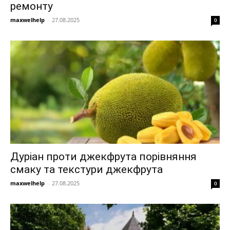
ремонту
maxwelhelp
-
27.08.2025
0
Дуріан проти джекфрута порівняння
смаку та текстури джекфрута
maxwelhelp
-
27.08.2025
0