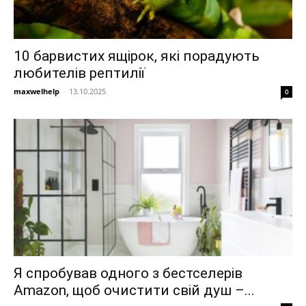
10 барвистих ящірок, які порадують
любителів рептилії
maxwelhelp
-
13.10.2025
0
Я спробував одного з бестселерів
Amazon, щоб очистити свій душ –...