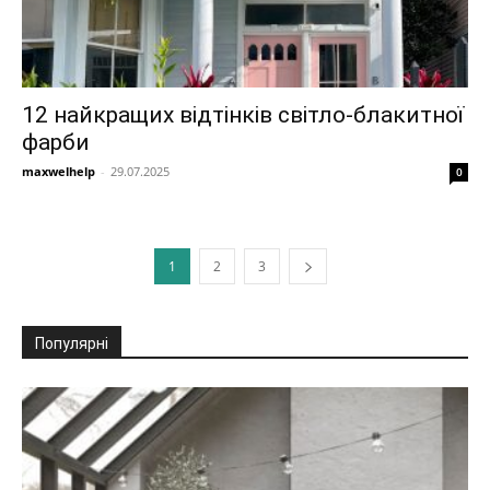
12 найкращих відтінків світло-блакитної
фарби
maxwelhelp
-
29.07.2025
0
1
2
3
Популярні