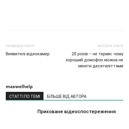
попередня стаття
наступна стаття
Виявителі відеокамер
20 років – не термін: чому
хороший домофон можна не
міняти десятиліттями
maxwelhelp
СТАТТІ ПО ТЕМІ
БІЛЬШЕ ВІД АВТОРА
Приховане відеоспостереження