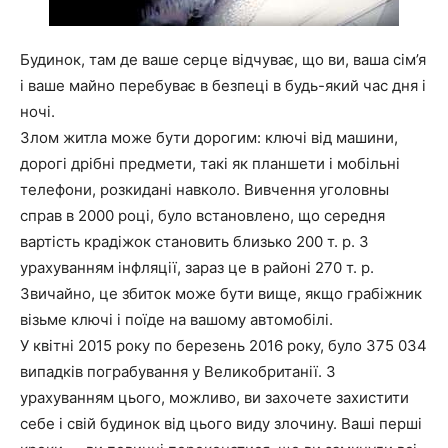
Будинок, там де ваше серце відчуває, що ви, ваша сім’я
і ваше майно перебуває в безпеці в будь-який час дня і
ночі.
Злом житла може бути дорогим: ключі від машини,
дорогі дрібні предмети, такі як планшети і мобільні
телефони, розкидані навколо. Вивчення уголовны
справ в 2000 році, було встановлено, що середня
вартість крадіжок становить близько 200 т. р. З
урахуванням інфляції, зараз це в районі 270 т. р.
Звичайно, це збиток може бути вище, якщо грабіжник
візьме ключі і поїде на вашому автомобілі.
У квітні 2015 року по березень 2016 року, було 375 034
випадків пограбування у Великобританії. З
урахуванням цього, можливо, ви захочете захистити
себе і свій будинок від цього виду злочину. Ваші перші