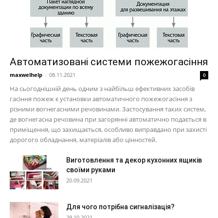
Автоматизовані системи пожежогасіння
maxwelhelp
-
08.11.2021
0
На сьогоднішній день одним з найбільш ефективних засобів
гасіння пожеж є установки автоматичного пожежогасіння з
різними вогнегасними речовинами. Застосування таких систем,
де вогнегасна речовина при загорянні автоматично подається в
приміщення, що захищається, особливо виправдано при захисті
дорогого обладнання, матеріалів або цінностей.
Виготовлення та декор кухонних ящиків
своїми руками
20.09.2021
Для чого потрібна сигналізація?
29.10.2021