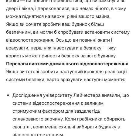
кроки — ви повинні переконатися, що ви замкнули всі
двері і вікна, і переконалися, що немає нічого, в чому
можна піднятися на верхні рівні вашого майна.
Якщо ви хочете зробити ваш будинок більш
безпечним, ви могли б спробувати встановити систему
відеоспостереження. Ось що ви повинні знати і
врахувати, перш ніж інвестувати в безпеку — яку
користь може принести безпеку вашого будинку.
Переваги системи домашнього відеоспостереження
Якщо ви готові зробити наступний крок для реалізації
системи безпеки, варто врахувати наступні моменти:
Дослідження університету Лейчестера виявили, що
системи відеоспостереження є великим
стримуючим фактором для заздалегідь
спланованого злочину. Коли грабіжники обирають
свої цілі, вони менш схильні вибирати будинку з
відеоспостереженням.