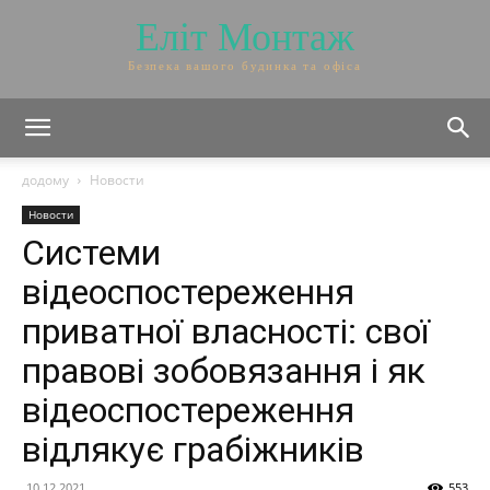
Еліт Монтаж
Безпека вашого будинка та офіса
додому
Новости
Новости
Системи
відеоспостереження
приватної власності: свої
правові зобовязання і як
відеоспостереження
відлякує грабіжників
10.12.2021
553