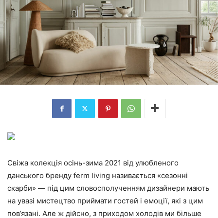
Свіжа колекція осінь-зима 2021 від улюбленого
данського бренду ferm living називається «сезонні
скарби» — під цим словосполученням дизайнери мають
на увазі мистецтво приймати гостей і емоції, які з цим
пов’язані. Але ж дійсно, з приходом холодів ми більше