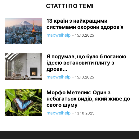
СТАТТІ ПО ТЕМІ
13 країн з найкращими
системами охорони здоров’я
maxwelhelp
-
15.10.2025
Я подумав, що було б поганою
ідеєю встановити плиту з
дрова...
maxwelhelp
-
15.10.2025
Морфо Метелик: Один з
небагатьох видів, який живе до
свого шуму
maxwelhelp
-
13.10.2025