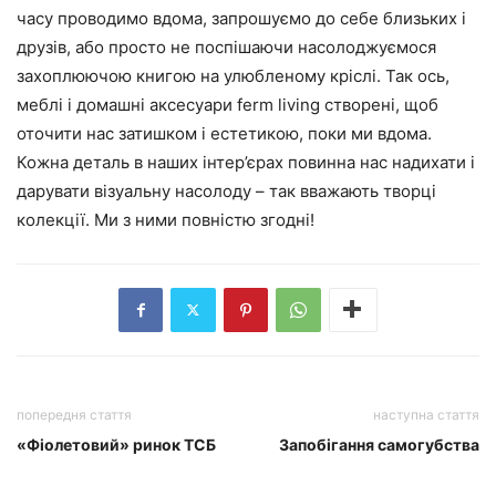
часу проводимо вдома, запрошуємо до себе близьких і
друзів, або просто не поспішаючи насолоджуємося
захоплюючою книгою на улюбленому кріслі. Так ось,
меблі і домашні аксесуари ferm living створені, щоб
оточити нас затишком і естетикою, поки ми вдома.
Кожна деталь в наших інтер’єрах повинна нас надихати і
дарувати візуальну насолоду – так вважають творці
колекції. Ми з ними повністю згодні!
попередня стаття
наступна стаття
«Фіолетовий» ринок ТСБ
Запобігання самогубства