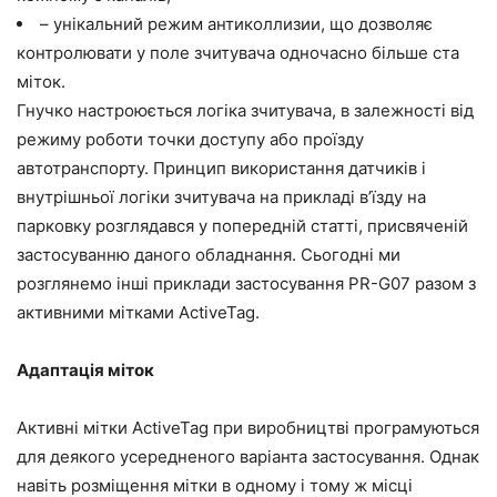
– унікальний режим антиколлизии, що дозволяє
контролювати у поле зчитувача одночасно більше ста
міток.
Гнучко настроюється логіка зчитувача, в залежності від
режиму роботи точки доступу або проїзду
автотранспорту. Принцип використання датчиків і
внутрішньої логіки зчитувача на прикладі в’їзду на
парковку розглядався у попередній статті, присвяченій
застосуванню даного обладнання. Сьогодні ми
розглянемо інші приклади застосування PR-G07 разом з
активними мітками ActiveTag.
Адаптація міток
Активні мітки ActiveTag при виробництві програмуються
для деякого усередненого варіанта застосування. Однак
навіть розміщення мітки в одному і тому ж місці