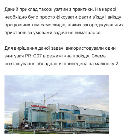
Даний приклад також узятий з практики. На кар’єрі
необхідно було просто фіксувати факти в’їзду і виїзду
працюючих там самоскидів, ніяких загороджувальних
пристроїв за умовами задачі не вимагалося.
Для вирішення даної задачі використовували один
зчитувач PR-G07 в режимі «на проїзд». Схема
розташування обладнання приведена на малюнку 2.