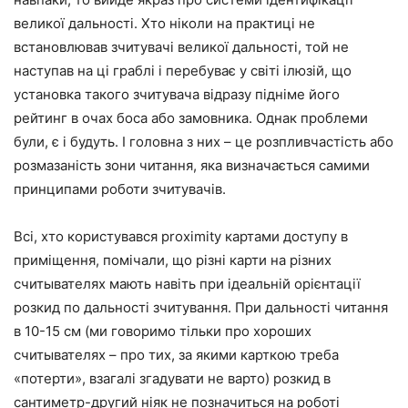
великої дальності. Хто ніколи на практиці не
встановлював зчитувачі великої дальності, той не
наступав на ці граблі і перебуває у світі ілюзій, що
установка такого зчитувача відразу підніме його
рейтинг в очах боса або замовника. Однак проблеми
були, є і будуть. І головна з них – це розпливчастість або
розмазаність зони читання, яка визначається самими
принципами роботи зчитувачів.
Всі, хто користувався proximity картами доступу в
приміщення, помічали, що різні карти на різних
считывателях мають навіть при ідеальній орієнтації
розкид по дальності зчитування. При дальності читання
в 10-15 см (ми говоримо тільки про хороших
считывателях – про тих, за якими карткою треба
«потерти», взагалі згадувати не варто) розкид в
сантиметр-другий ніяк не позначиться на роботі