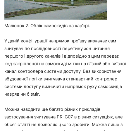
Малюнок 2. Облік самоскидів на кар’єрі.
У даній конфігурації напрямок проїзду визначає сам
зчитувач по послідовності перетину зон читання
першого і другого каналів і відповідно з цим передає
код закріпленої на самоскиді мітки на в’їзний або виїзної
канал контролера системи доступу. Без використання
вбудованої логіки зчитувача стандартний контролер
системи доступу визначити напрямок руху самоскидів
навряд чи б зміг.
Можна наводити ще багато різних прикладів
застосування зчитувача PR-G07 в різних ситуаціях, але
обсяг статті не дозволяє цього зробити. Можна лише з