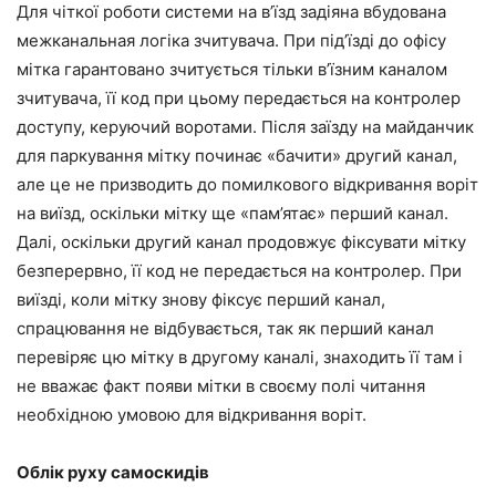
Для чіткої роботи системи на в’їзд задіяна вбудована
межканальная логіка зчитувача. При під’їзді до офісу
мітка гарантовано зчитується тільки в’їзним каналом
зчитувача, її код при цьому передається на контролер
доступу, керуючий воротами. Після заїзду на майданчик
для паркування мітку починає «бачити» другий канал,
але це не призводить до помилкового відкривання воріт
на виїзд, оскільки мітку ще «пам’ятає» перший канал.
Далі, оскільки другий канал продовжує фіксувати мітку
безперервно, її код не передається на контролер. При
виїзді, коли мітку знову фіксує перший канал,
спрацювання не відбувається, так як перший канал
перевіряє цю мітку в другому каналі, знаходить її там і
не вважає факт появи мітки в своєму полі читання
необхідною умовою для відкривання воріт.
Облік руху самоскидів