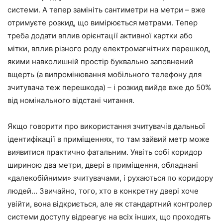
системи. А тепер замініть сантиметри на метри – вже
отримуєте розкид, що вимірюється метрами. Тепер
треба додати вплив орієнтації активної картки або
мітки, вплив різного роду електромагнітних перешкод,
якими навколишній простір буквально заповнений
вщерть (а випромінювання мобільного телефону для
зчитувача теж перешкода) – і розкид вийде вже до 50%
від номінального відстані читання.
Якщо говорити про використання зчитувачів дальньої
ідентифікації в приміщеннях, то там зайвий метр може
виявитися практично фатальним. Уявіть собі коридор
шириною два метри, двері в приміщення, обладнані
«далекобійними» зчитувачами, і рухаються по коридору
людей… Звичайно, того, хто в конкретну двері хоче
увійти, вона відкриється, але як стандартний контролер
системи доступу відреагує на всіх інших, що проходять