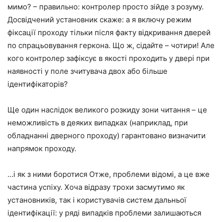
мимо? – правильно: контролер просто зійде з розуму.
Досвідчений установник скаже: а я включу режим
фіксації проходу тільки після факту відкривання дверей
по спрацьовування геркона. Що ж, сідайте – чотири! Але
кого контролер зафіксує в якості проходить у двері при
наявності у поле зчитувача двох або більше
ідентифікаторів?
Ще один наслідок великого розкиду зони читання – це
неможливість в деяких випадках (наприклад, при
обладнанні дверного проходу) гарантовано визначити
напрямок проходу.
…і як з ними боротися Отже, проблеми відомі, а це вже
частина успіху. Хоча відразу трохи засмутимо як
установників, так і користувачів систем дальньої
ідентифікації: у ряді випадків проблеми залишаються