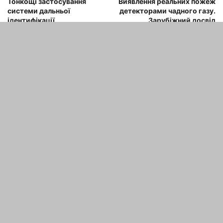
Тонкощі застосування
Виявлення реальних пожеж
системи дальньої
детекторами чадного газу.
ідентифікації
Зарубіжний досвід
СТАТТІ ПО ТЕМІ
13 країн з найкращими
системами охорони здоров’я
maxwelhelp
-
15.10.2025
Я подумав, що було б поганою
ідеєю встановити плиту з
дрова...
maxwelhelp
-
15.10.2025
Морфо Метелик: Один з
небагатьох видів, який живе до
свого шуму