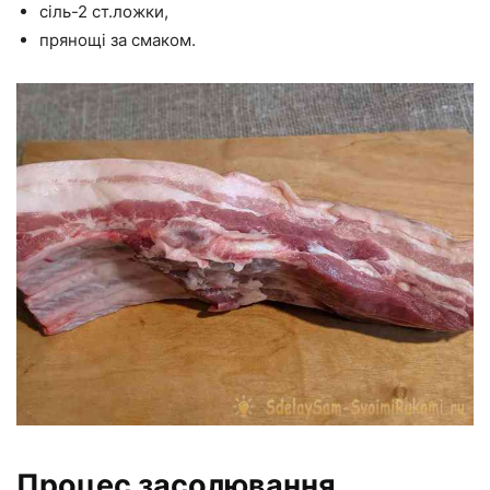
сіль-2 ст.ложки,
прянощі за смаком.
Процес засолювання