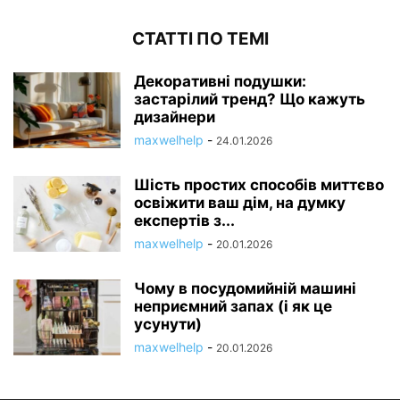
СТАТТІ ПО ТЕМІ
Декоративні подушки:
застарілий тренд? Що кажуть
дизайнери
maxwelhelp
-
24.01.2026
Шість простих способів миттєво
освіжити ваш дім, на думку
експертів з...
maxwelhelp
-
20.01.2026
Чому в посудомийній машині
неприємний запах (і як це
усунути)
maxwelhelp
-
20.01.2026