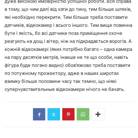
дуже високою ймовірністю успішної роботи. Вся справа
в тому, що чим далі від хати до тину, тим більше шляхів,
які необхідно перекрити. Тим більше треба поставити
датчиків, відеокамер і всього іншого. Тим вище повинна
бути і якість, бо всі датчики поза приміщення охоче
реагують на дощ і вітер, ніж на підкрадається ворогів. А
кожній відеокамері (яких потрібно багато – одна камера
на пару десятків метрів, інакше не те що особи, навіть
фігура буде погано видно) обов’язково треба поставити
по потужному прожектору, адже в наших широтах
взимку більше половини часу так темно, що ніякі
суперчувствительные відеокамери нічого не бачать.