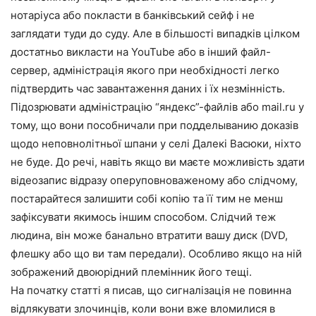
нотаріуса або покласти в банківський сейф і не
заглядати туди до суду. Але в більшості випадків цілком
достатньо викласти на YouTube або в інший файл-
сервер, адміністрація якого при необхідності легко
підтвердить час завантаження даних і їх незмінність.
Підозрювати адміністрацію “яндекс”-файлів або mail.ru у
тому, що вони пособничали при подделыванию доказів
щодо неповнолітньої шпани у селі Далекі Васюки, ніхто
не буде. До речі, навіть якщо ви маєте можливість здати
відеозапис відразу оперуповноваженому або слідчому,
постарайтеся залишити собі копію та її тим не менш
зафіксувати якимось іншим способом. Слідчий теж
людина, він може банально втратити вашу диск (DVD,
флешку або що ви там передали). Особливо якщо на ній
зображений двоюрідний племінник його тещі.
На початку статті я писав, що сигналізація не повинна
відлякувати злочинців, коли вони вже вломилися в