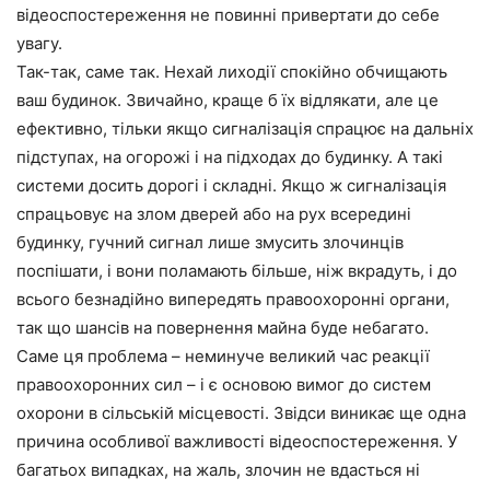
відеоспостереження не повинні привертати до себе
увагу.
Так-так, саме так. Нехай лиходії спокійно обчищають
ваш будинок. Звичайно, краще б їх відлякати, але це
ефективно, тільки якщо сигналізація спрацює на дальніх
підступах, на огорожі і на підходах до будинку. А такі
системи досить дорогі і складні. Якщо ж сигналізація
спрацьовує на злом дверей або на рух всередині
будинку, гучний сигнал лише змусить злочинців
поспішати, і вони поламають більше, ніж вкрадуть, і до
всього безнадійно випередять правоохоронні органи,
так що шансів на повернення майна буде небагато.
Саме ця проблема – неминуче великий час реакції
правоохоронних сил – і є основою вимог до систем
охорони в сільській місцевості. Звідси виникає ще одна
причина особливої важливості відеоспостереження. У
багатьох випадках, на жаль, злочин не вдасться ні