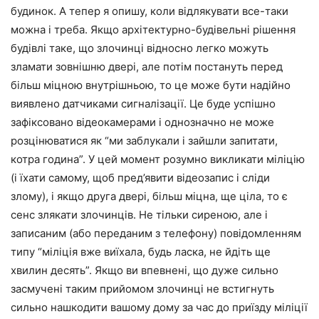
будинок. А тепер я опишу, коли відлякувати все-таки
можна і треба. Якщо архітектурно-будівельні рішення
будівлі таке, що злочинці відносно легко можуть
зламати зовнішню двері, але потім постануть перед
більш міцною внутрішньою, то це може бути надійно
виявлено датчиками сигналізації. Це буде успішно
зафіксовано відеокамерами і однозначно не може
розцінюватися як “ми заблукали і зайшли запитати,
котра година”. У цей момент розумно викликати міліцію
(і їхати самому, щоб пред’явити відеозапис і сліди
злому), і якщо друга двері, більш міцна, ще ціла, то є
сенс злякати злочинців. Не тільки сиреною, але і
записаним (або переданим з телефону) повідомленням
типу “міліція вже виїхала, будь ласка, не йдіть ще
хвилин десять”. Якщо ви впевнені, що дуже сильно
засмучені таким прийомом злочинці не встигнуть
сильно нашкодити вашому дому за час до приїзду міліції