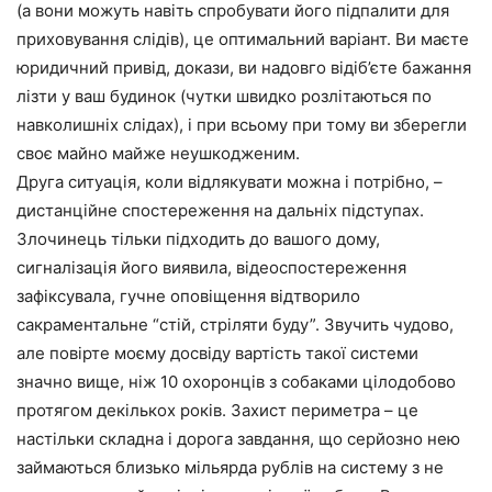
(а вони можуть навіть спробувати його підпалити для
приховування слідів), це оптимальний варіант. Ви маєте
юридичний привід, докази, ви надовго відіб’єте бажання
лізти у ваш будинок (чутки швидко розлітаються по
навколишніх слідах), і при всьому при тому ви зберегли
своє майно майже неушкодженим.
Друга ситуація, коли відлякувати можна і потрібно, –
дистанційне спостереження на дальніх підступах.
Злочинець тільки підходить до вашого дому,
сигналізація його виявила, відеоспостереження
зафіксувала, гучне оповіщення відтворило
сакраментальне “стій, стріляти буду”. Звучить чудово,
але повірте моєму досвіду вартість такої системи
значно вище, ніж 10 охоронців з собаками цілодобово
протягом декількох років. Захист периметра – це
настільки складна і дорога завдання, що серйозно нею
займаються близько мільярда рублів на систему з не