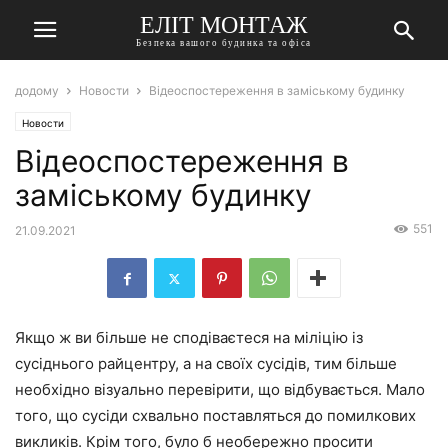
ЕЛІТ МОНТАЖ
Безпека вашого будинка та офіса
додому
Новости
Відеоспостереження в заміському будинку
Новости
Відеоспостереження в
заміському будинку
551
21.09.2021
Якщо ж ви більше не сподіваєтеся на міліцію із
сусіднього райцентру, а на своїх сусідів, тим більше
необхідно візуально перевірити, що відбувається. Мало
того, що сусіди схвально поставляться до помилкових
викликів. Крім того, було б необережно просити