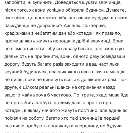
запобігти, ні зупинити. Доведеться шукати злочинців
після того, як вони успішно обікрали будинок. Думаєте,
вже пізно, це допоможе хіба що вашим сусідам, до яких
паскуди ще не добралися? Аж ніяк. По-перше,
крадіжками з небагатим дач або котеджі, як правило,
промишляють живуть неподалік дрібні злочинці. Вони
не в змозі вивезти і збути відразу багато, але, якщо цю
діяльність не припинити, вони, одного разу розвідавши
дорогу, будуть багато разів заходити в ваш настільки
зручний будиночок, власник якого навіть заяв в міліцію
не пише, поки не винесуть все, аж до віконних рам. По-
друге, є цілком реальні шанси на отримання назад
вашого майна хоча б частково. По-третє, якщо мова йде
не про забита наглухо на зиму дачі, а просто про
котеджі, в якому начебто живуть постійно, але вдень всі
поїхали на роботу, багато хто такі злочинці в перший
раз лише пробують проникнути всередину, не будучи