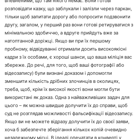
впевненими, що там нікого немає. Вони готові
розповідати казку, що заблукали і залізли через паркан,
тільки щоб запитати дорогу або попросити подзвонити
другу, загалом, у перший раз вони готові ретируватися з
мінімальною здобиччю, а вдруге прийдуть вже за
натоптанной доріжці. Якщо ви при їх першому
пробному, відвідуванні отримали досить високоякісні
кадри з їх особами, є хороші шанси, що ваша міліція вас
збереже. До речі, для того, щоб ваші фотографії або
відеозапису) були визнані доказом і допомогли
зменшити кількість дрібних злочинців в околицях,
треба, щоб, крім їх високої якості вони могли бути
використані як доказ. Одна з найважливіших задач для
цього – як можна швидше долучити їх до справи, щоб
суд не розглядав можливості фальсифікації відеозапису.
Якщо ви не можете відразу долучити їх до своєї заяви,
хоча б забезпечте зберігання кількох копій очевидно
незалежному місці. В ідеалі опечатати в конверті у