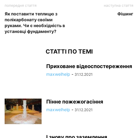
попередня стаття
наступна стаття
Як поставити теплицю з
Фішинг
полікарбонату своїми
руками. Чи є необхідність в
установці фундаменту?
СТАТТІ ПО ТЕМІ
Приховане відеоспостереження
maxwelhelp
-
31.12.2021
Пінне пожежогасіння
maxwelhelp
-
31.12.2021
І знову про заземлення