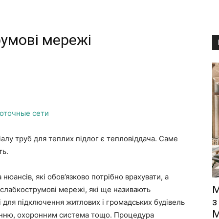
румові мережі
оточные сети
алу труб для теплих підлог є тепловіддача. Саме
ть.
 нюансів, які обов’язково потрібно врахувати, а
М
 слабкострумові мережі, які ще називають
з
 для підключення житлових і громадських будівель
М
ченню, охоронним система тощо. Процедура