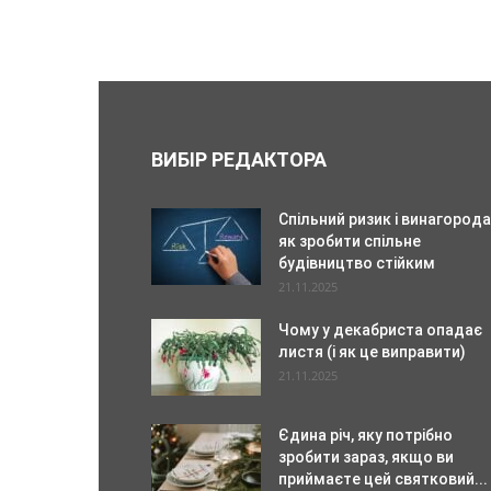
ВИБІР РЕДАКТОРА
Спільний ризик і винагорода
як зробити спільне
будівництво стійким
21.11.2025
Чому у декабриста опадає
листя (і як це виправити)
21.11.2025
Єдина річ, яку потрібно
зробити зараз, якщо ви
приймаєте цей святковий...