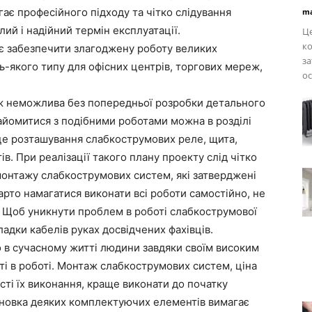
ає професійного підходу та чітко слідування
ma
ий і надійний термін експлуатації.
Це
ко
 забезпечити злагоджену роботу великих
за
дь-якого типу для офісних центрів, торгових мереж,
ос
ж неможлива без попередньої розробки детального
айомитися з подібними роботами можна в розділі
сце розташування слабкострумових реле, щита,
. При реалізації такого плану проекту слід чітко
монтажу слабкострумових систем, які затверджені
арто намагатися виконати всі роботи самостійно, не
. Щоб уникнути проблем в роботі слабкострумової
дки кабелів руках досвідчених фахівців.
 в сучасному житті людини завдяки своїм високим
ті в роботі. Монтаж слабкострумових систем, ціна
ості їх виконання, краще виконати до початку
ановка деяких комплектуючих елементів вимагає