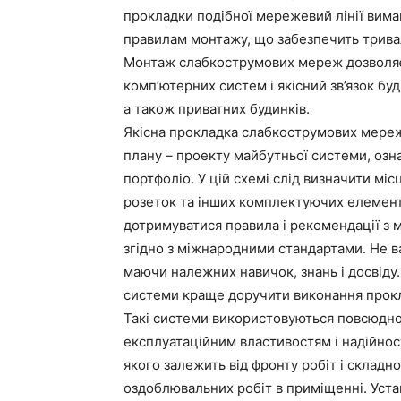
прокладки подібної мережевий лінії вимаг
правилам монтажу, що забезпечить тривал
Монтаж слабкострумових мереж дозволяє
комп’ютерних систем і якісний зв’язок бу
а також приватних будинків.
Якісна прокладка слабкострумових мере
плану – проекту майбутньої системи, озн
портфоліо. У цій схемі слід визначити мі
розеток та інших комплектуючих елементів
дотримуватися правила і рекомендації з 
згідно з міжнародними стандартами. Не в
маючи належних навичок, знань і досвіду
системи краще доручити виконання прокла
Такі системи використовуються повсюдно
експлуатаційним властивостям і надійнос
якого залежить від фронту робіт і складн
оздоблювальних робіт в приміщенні. Уст