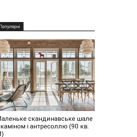
Популярні
аленьке скандинавське шале
 каміном і антресоллю (90 кв.
)