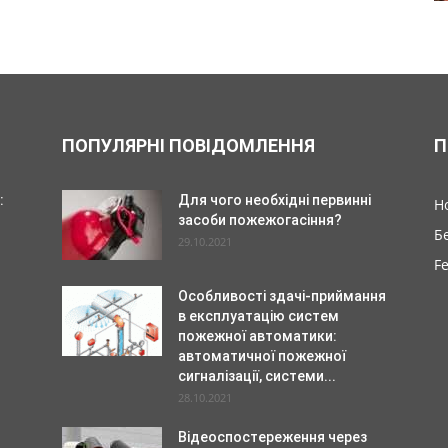
ПОПУЛЯРНІ ПОВІДОМЛЕННЯ
П
:
Для чого необхідні первинні
Н
засоби пожежогасіння?
Б
29.10.2021
F
Особливості здачі-приймання
в експлуатацію систем
пожежної автоматики:
автоматичної пожежної
сигналізації, системи...
28.10.2021
Відеоспостереження через