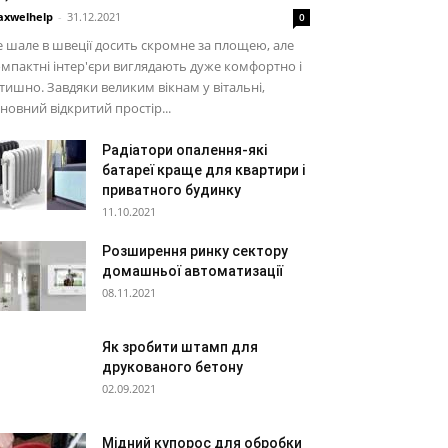
xwelhelp
-
31.12.2021
0
 шале в швеції досить скромне за площею, але
мпактні інтер'єри виглядають дуже комфортно і
тишно. Завдяки великим вікнам у вітальні,
новний відкритий простір...
Радіатори опалення-які
батареї краще для квартири і
приватного будинку
11.10.2021
Розширення ринку сектору
домашньої автоматизації
08.11.2021
Як зробити штамп для
друкованого бетону
02.09.2021
Мідний купорос для обробки