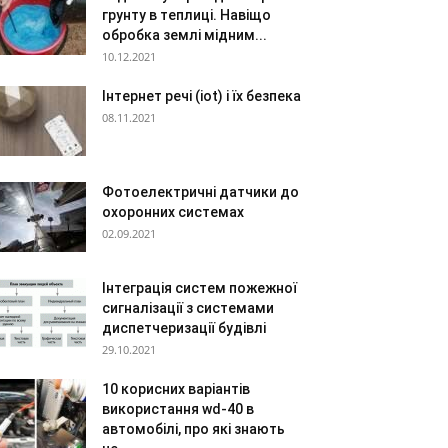
грунту в теплиці. Навіщо
обробка землі мідним...
10.12.2021
Інтернет речі (iot) і їх безпека
08.11.2021
Фотоелектричні датчики до
охоронних системах
02.09.2021
Інтеграція систем пожежної
сигналізації з системами
диспетчеризації будівлі
29.10.2021
10 корисних варіантів
використання wd-40 в
автомобілі, про які знають