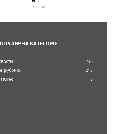
не...
22.12.2021
ОПУЛЯРНА КАТЕГОРІЯ
овости
230
ез рубрики
216
eatured
0