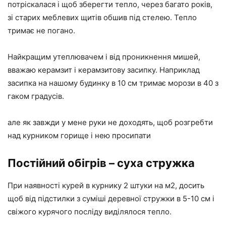
потріскалася і щоб зберегти тепло, через багато років,
зі старих меблевих щитів обшив під стелею. Тепло
тримає не погано.
Найкращим утеплювачем і від проникнення мишей,
вважаю керамзит і керамзитову засипку. Наприклад
засипка на нашому будинку в 10 см тримає морози в 40 з
гаком градусів.
але як завжди у мене руки не доходять, щоб розгребти
над курником горище і нею просипати
Постійний обігрів – суха стружка
При наявності курей в курнику 2 штуки на м2, досить
щоб від підстилки з суміші деревної стружки в 5-10 см і
свіжого курячого посліду виділялося тепло.