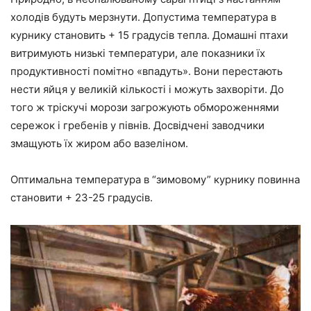
холодів будуть мерзнути. Допустима температура в
курнику становить + 15 градусів тепла. Домашні птахи
витримують низькі температури, але показники їх
продуктивності помітно «впадуть». Вони перестають
нести яйця у великій кількості і можуть захворіти. До
того ж тріскучі морози загрожують обмороженнями
сережок і гребенів у півнів. Досвідчені заводчики
змащують їх жиром або вазеліном.
Оптимальна температура в “зимовому” курнику повинна
становити + 23-25 градусів.