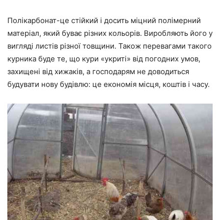
Полікарбонат-це стійкий і досить міцний полімерний
матеріал, який буває різних кольорів. Виробляють його у
вигляді листів різної товщини. Також перевагами такого
курника буде те, що кури «укриті» від погодних умов,
захищені від хижаків, а господарям не доводиться
будувати нову будівлю: це економія місця, коштів і часу.