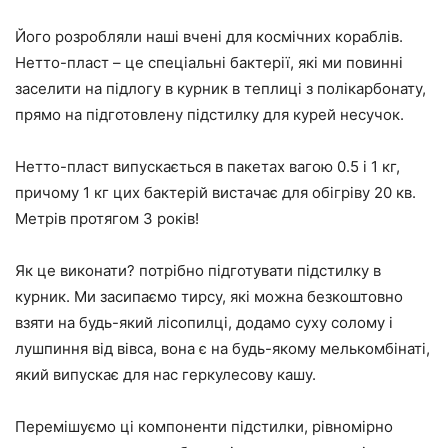
Його розробляли наші вчені для космічних кораблів.
Нетто-пласт – це спеціальні бактерії, які ми повинні
заселити на підлогу в курник в теплиці з полікарбонату,
прямо на підготовлену підстилку для курей несучок.
Нетто-пласт випускається в пакетах вагою 0.5 і 1 кг,
причому 1 кг цих бактерій вистачає для обігріву 20 кв.
Метрів протягом 3 років!
Як це виконати? потрібно підготувати підстилку в
курник. Ми засипаємо тирсу, які можна безкоштовно
взяти на будь-який лісопилці, додамо суху солому і
лушпиння від вівса, вона є на будь-якому мелькомбінаті,
який випускає для нас геркулесову кашу.
Перемішуємо ці компоненти підстилки, рівномірно