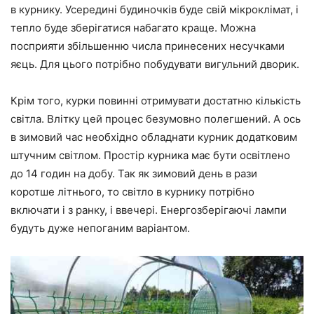
в курнику. Усередині будиночків буде свій мікроклімат, і
тепло буде зберігатися набагато краще. Можна
посприяти збільшенню числа принесених несучками
яєць. Для цього потрібно побудувати вигульний дворик.
Крім того, курки повинні отримувати достатню кількість
світла. Влітку цей процес безумовно полегшений. А ось
в зимовий час необхідно обладнати курник додатковим
штучним світлом. Простір курника має бути освітлено
до 14 годин на добу. Так як зимовий день в рази
коротше літнього, то світло в курнику потрібно
включати і з ранку, і ввечері. Енергозберігаючі лампи
будуть дуже непоганим варіантом.