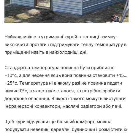
Найважливіше в утриманні курей в теплиці взимку-
виключити протяги і підтримувати теплу температуру в
приміщенні навіть в найхолодніші дні.
Стандартна температура повинна бути приблизно
+10°с, а для несення яєць вона повинна становити +15…
+25°с. Температура ні в якому разі не повинна падати
нижче 0°с, а якщо таке сталося, то потрібно зробити
додаткове опалення. В якості такого можуть виступати
інфрачервоні конвектори, масляні радіатори або печі.
Щоб кури відчували ще більший комфорт, можна
побудувати невеликі дерев’яні будиночки і розмістити їх