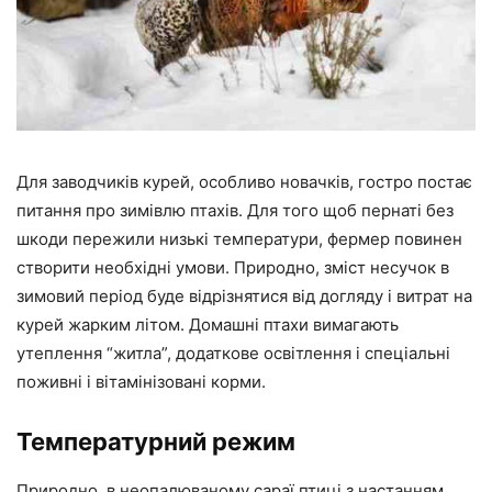
Для заводчиків курей, особливо новачків, гостро постає
питання про зимівлю птахів. Для того щоб пернаті без
шкоди пережили низькі температури, фермер повинен
створити необхідні умови. Природно, зміст несучок в
зимовий період буде відрізнятися від догляду і витрат на
курей жарким літом. Домашні птахи вимагають
утеплення “житла”, додаткове освітлення і спеціальні
поживні і вітамінізовані корми.
Температурний режим
Природно, в неопалюваному сараї птиці з настанням