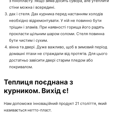
з пінопласту. Якщо зима досить сувора, але утеплити
стіни можна і всередині.
дах і стеля. Дах курника перед настанням холодів
необхідно відремонтувати. У ній не повинно бути
тріщин і зламів. При наявності горища його радять
прокласти щільним шаром соломи. Стеля повинна
бути чистим і сухим.
вікна та двері. Дуже важливо, щоб в зимовий період
домашні птахи не страждали від протягів. Для цього
достатньо завісити двері старим пледом або
покривалом.
Теплиця поєднана з
курником. Вихід є!
Нам допоможе інноваційний продукт 21 століття, який
називається нетто-пласт.