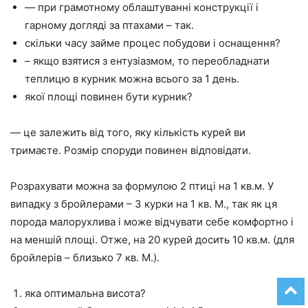
— при грамотному облаштуванні конструкції і
гарному догляді за птахами – так.
скільки часу займе процес побудови і оснащення?
– якщо взятися з ентузіазмом, то переобладнати
теплицю в курник можна всього за 1 день.
якої площі повинен бути курник?
— це залежить від того, яку кількість курей ви
тримаєте. Розмір споруди повинен відповідати.
Розрахувати можна за формулою 2 птиці на 1 кв.м. У
випадку з бройлерами – 3 курки на 1 кв. М., так як ця
порода малорухлива і може відчувати себе комфортно і
на меншій площі. Отже, на 20 курей досить 10 кв.м. (для
бройлерів – близько 7 кв. М.).
яка оптимальна висота?