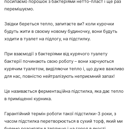
посипаємо порошок з бактеріями нетто-пласт і ще раз
перемішуємо.
Звідки береться тепло, запитаєте ви? коли курочки
будуть жити в своєму новому будиночку, вони будуть
ходити в туалет на підлогу, на підстилку.
При взаємодії з бактеріями від курячого туалету
бактерії починають свою роботу – вони харчуються
курячим туалетом, виділяючи тепло і, що дуже важливо
для нас, повністю нейтралізують неприємний запах!
Це називається ферментаційна підстилка, яка дає тепло
в приміщенні курника.
Гарантійний термін роботи такої підстилки-3 роки, з
часом підстилка перетворюється в сухий торф, який ми
будемо розсипати в теплицю і на город в якості