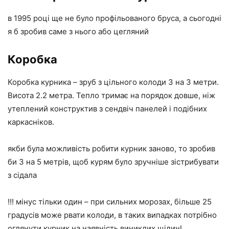
в 1995 році ще не було профільованого бруса, а сьогодні
я б зробив саме з нього або цегляний
Коробка
Коробка курника – зруб з цільного колоди 3 на 3 метри.
Висота 2.2 метра. Тепло тримає на порядок довше, ніж
утеплений конструктив з сендвіч панелей і подібних
каркасніков.
якби була можливість робити курник заново, то зробив
би 3 на 5 метрів, щоб курям було зручніше зістрибувати
з сідала
!!! мінус тільки один – при сильних морозах, більше 25
градусів може рвати колоди, в таких випадках потрібно
оглянути курник на наявність виниклих щілинІ