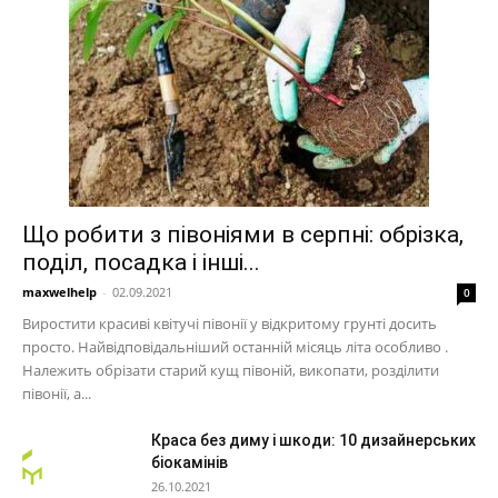
Що робити з півоніями в серпні: обрізка,
поділ, посадка і інші...
maxwelhelp
-
02.09.2021
0
Виростити красиві квітучі півонії у відкритому грунті досить
просто. Найвідповідальніший останній місяць літа особливо .
Належить обрізати старий кущ півоній, викопати, розділити
півонії, а...
Краса без диму і шкоди: 10 дизайнерських
біокамінів
26.10.2021