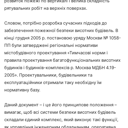
розвиток пожежі по вертикалі і велика складність
рятувальних робіт на верхніх поверхах.
Словом, потрібно розробка сучасних підходів до
забезпечення пожежної безпеки висотних будівель. В
кінці грудня 2005 р. постановою уряду Москви № 1058-
ПП були затверджені регіональні нормативи
містобудівного проектування «Тимчасові норми і
правила проектування багатофункціональних висотних
будинків і будинків-комплексів р. Москва МДБН 4.19-
2005». Проектувальники, будівельники та
експлуатаційники отримали таку необхідну їм
нормативну базу.
Даний документ – і це його принципове положення –
вимагає, щоб всі системи безпеки висотних будівель
складали єдиний комплекс, який виконує такі функції,
як управління інженерним обладнанням, оперативна