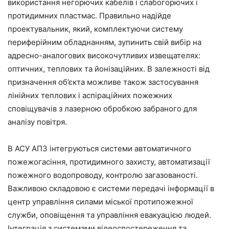
використання негорючих кабелів і слабогорючих і
протидимних пластмас. Правильно надійде
проектувальник, який, комплектуючи систему
периферійним обладнанням, зупинить свій вибір на
адресно-аналогових високочутливих извещателях:
оптичних, теплових та йонізаційних. В залежності від
призначення об’єкта можливе також застосування
лінійних теплових і аспіраційних пожежних
сповіщувачів з лазерною обробкою забраного для
аналізу повітря.
В АСУ АПЗ інтегруються системи автоматичного
пожежогасіння, протидимного захисту, автоматизації
пожежного водопроводу, контролю загазованості.
Важливою складовою є системи передачі інформації в
центр управління силами міської протипожежної
служби, оповіщення та управління евакуацією людей.
Інтеграція з системами відеоспостереження та