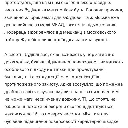
протестують, але всім нам сьогодні вже очевидно:
висотних будівель в мегаполісах бути. Головна причина,
звичайно ж, брак землі для забудови. Та ж Москва вже
давно вийшла за межі МКАД, і жителів підмосковних
Люберець відокремлює від мешканців московського
району Жулебіно лише проїжджа частина вулиці.
А висотні будівлі або, як їх називають у нормативних
документах, будівлі підвищеної поверховості вимагають
особливого підходу не тільки при проектуванні,
будівництві і експлуатації, але і організації їх
протипожежного захисту. Адже зрозуміло, що пожежна
драбина навіть в сучасному виконанні за визначенням
не може мати нескінченну довжину. Ті, що стоять на
озброєнні пожежної охорони сьогодні, дотягуються
максимум до 16-го поверху висотки. Між тим для
будівель підвищеної поверховості характерно швидке